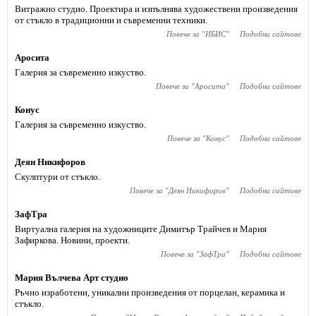
Витражно студио. Проектира и изпълнява художествени произведения
от стъкло в традиционни и съвременни техники.
Повече за "
ИБИС
"
Подобни сайтове
Аросита
Галерия за съвременно изкуство.
Повече за "
Аросита
"
Подобни сайтове
Конус
Галерия за съвременно изкуство.
Повече за "
Конус
"
Подобни сайтове
Деян Никифоров
Скулптури от стъкло.
Повече за "
Деян Никифоров
"
Подобни сайтове
ЗафТра
Виртуална галерия на художниците Димитър Трайчев и Мария
Зафиркова. Новини, проекти.
Повече за "
ЗафТра
"
Подобни сайтове
Мария Вълчева Арт студио
Ръчно изработени, уникални произведения от порцелан, керамика и
стъкло.