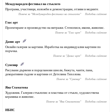
Международен фестивал на стъклото
Програма, участници, изложби и демонстрации, отзиви в медиите.
Повече за "
Международен фестивал на стъклото
"
Подобни сайтове
Глас арт
Проектиране и производство на витражи. Стенописи, икони, живопис.
Повече за "
Глас арт
"
Подобни сайтове
Данис арт
Онлайн галерия за картини. Изработка на индивидуални картини по
поръчка.
Повече за "
Данис арт
"
Подобни сайтове
Сувенир
Рисувани дървени и порцеланови шноли, бижута, чанти, пана,
декоративни съдове и картини от Детелина Тихолова.
Повече за "
Сувенир
"
Подобни сайтове
Яна Стаматова
Художник. Галерия стъклопис и пластика от стъкло, художествена
керамика и живопис.
Повече за "
Яна Стаматова
"
Подобни сайтове
ИБИС