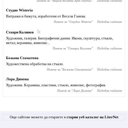
Повече за "
Мария Вълчева Арт студио
"
Подобни сайтове
Студио Wisteria
Витражи и бижута, изработени от Весела Ганева.
Повече за "
Студио Wisteria
"
Подобни сайтове
Ставри Калинов
Художник, галерия. Биографични данни. Икони, скулптура, стъкло,
метал, керамика, живопис...
Повече за "
Ставри Калинов
"
Подобни сайтове
Божана Стаматова
Художествена обработка на стъкло.
Повече за "
Божана Стаматова
"
Подобни сайтове
Лора Димова
Художник. Керамика, пластики, стъкло, живопис, фотография.
Повече за "
Лора Димова
"
Подобни сайтове
Още сайтове можете да откриете в
стария уеб каталог на LiterNet