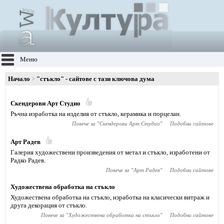
Меню
Начало
"стъкло" - сайтове с тази ключова дума
Скендерови Арт Студио
Ръчна изработка на изделия от стъкло, керамика и порцелан.
Повече за "
Скендерови Арт Студио
"
Подобни сайтове
Арт Радев
Галерия художествени произведения от метал и стъкло, изработени от
Радко Радев.
Повече за "
Арт Радев
"
Подобни сайтове
Художествена обработка на стъкло
Художествена обработка на стъкло, изработка на класически витраж и
друга декорация от стъкло.
Повече за "
Художествена обработка на стъкло
"
Подобни сайтове