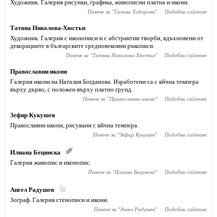
Художник. Галерия рисунки, графика, живописни платна и икони.
Повече за "
Галина Тодорова
"
Подобни сайтове
Татяна Николова-Хюстън
Художник. Галерия с иконописи и с абстрактни творби, вдъхновени от
декорациите в българските средновековни ръкописи.
Повече за "
Татяна Николова-Хюстън
"
Подобни сайтове
Православни икони
Галерия икони на Наталия Богданова. Изработени са с яйчна темпера
върху дърво, с положен върху платно грунд.
Повече за "
Православни икони
"
Подобни сайтове
Зефир Кукушев
Православни икони, рисувани с яйчна темпера.
Повече за "
Зефир Кукушев
"
Подобни сайтове
Илиана Бецинска
Галерия живопис и иконопис.
Повече за "
Илиана Бецинска
"
Подобни сайтове
Ангел Радушев
Зограф. Галерия стенописи и икони.
Повече за "
Ангел Радушев
"
Подобни сайтове