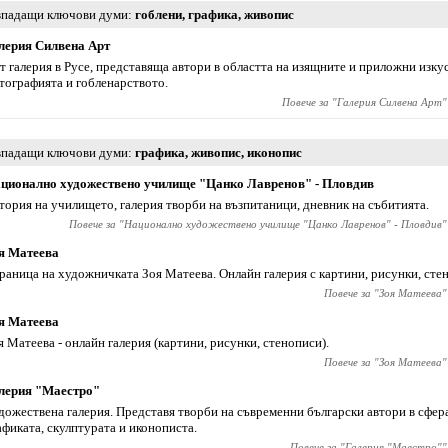
падащи ключови думи
гоблени
,
графика
,
живопис
лерия Силвена Арт
т галерия в Русе, представяща автори в областта на изящните и приложни изкус
тографията и гобленарството.
Повече за "
Галерия Силвена Арт
"
падащи ключови думи
графика
,
живопис
,
иконопис
ционално художествено училище "Цанко Лавренов" - Пловдив
тория на училището, галерия творби на възпитаници, дневник на събитията.
Повече за "
Национално художествено училище "Цанко Лавренов" - Пловдив
"
я Матеева
раница на художничката Зоя Матеева. Онлайн галерия с картини, рисунки, сте
Повече за "
Зоя Матеева
"
я Матеева
я Матеева - онлайн галерия (картини, рисунки, стенописи).
Повече за "
Зоя Матеева
"
лерия "Маестро"
дожествена галерия. Представя творби на съвременни български автори в сфер
афиката, скулптурата и иконописта.
Повече за "
Галерия "Маестро"
"