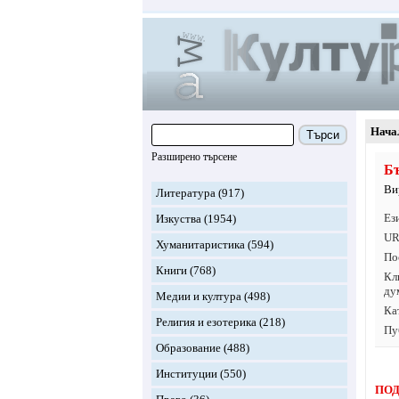
Нача
Търси
Разширено търсене
Бъ
Ви
Литература
(917)
Ез
Изкуства
(1954)
UR
Хуманитаристика
(594)
По
Книги
(768)
Кл
ду
Медии и култура
(498)
Ка
Религия и езотерика
(218)
Пу
Образование
(488)
Институции
(550)
ПОД