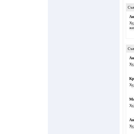
Съв
Ан
Ху
жи
Съв
Ан
Ху
Кр
Ху
Ма
Ху
Ан
Ху