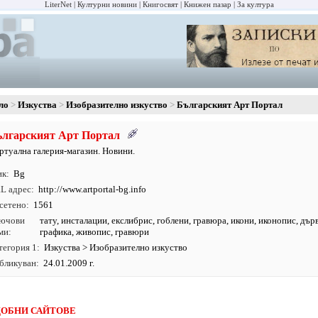
LiterNet
Културни новини
Книгосвят
Книжен пазар
За култура
ло
Изкуства
Изобразително изкуство
Българският Арт Портал
лгарският Арт Портал
ртуална галерия-магазин. Новини.
ик
Bg
L адрес
http:/
/
www.
artportal-bg.
info
сетено
1561
ючови
тату
,
инсталации
,
екслибрис
,
гоблени
,
гравюра
,
икони
,
иконопис
,
дър
ми
графика
,
живопис
, гравюри
тегория 1
Изкуства
>
Изобразително изкуство
бликуван
24.01.2009 г.
ОБНИ САЙТОВЕ