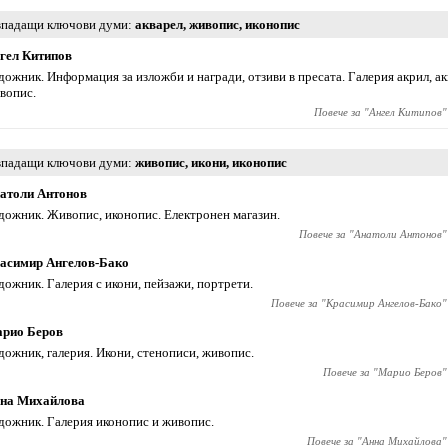
падащи ключови думи
акварел
,
живопис
,
иконопис
гел Китипов
дожник. Информация за изложби и награди, отзиви в пресата. Галерия акрил, ак
вопис.
Повече за "
Ангел Китипов
"
падащи ключови думи
живопис
,
икони
,
иконопис
атоли Антонов
дожник. Живопис, иконопис. Електронен магазин.
Повече за "
Анатоли Антонов
"
асимир Ангелов-Бако
дожник. Галерия с икони, пейзажи, портрети.
Повече за "
Красимир Ангелов-Бако
"
рио Беров
дожник, галерия. Икони, стенописи, живопис.
Повече за "
Марио Беров
"
на Михайлова
дожник. Галерия иконопис и живопис.
Повече за "
Анна Михайлова
"