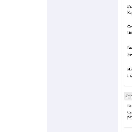
Га
Ка
Ст
Ик
Ва
Ар
Ил
Га
Съв
Га
Са
ра