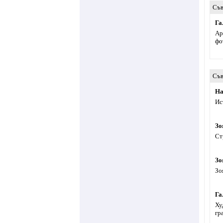
Съв
Га
Ар
фо
Съв
На
Ис
Зо
Ст
Зо
Зо
Га
Ху
гр