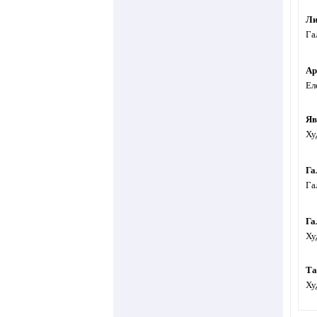
Ли
Га
Ар
Ел
Яв
Ху
Га
Га
Га
Ху
Та
Ху