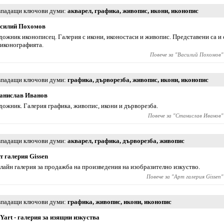
падащи ключови думи
акварел
,
графика
,
живопис
,
икони
,
иконопис
силий Похомов
дожник иконописец. Галерия с икони, иконостаси и живопис. Представени са и 
 иконографията.
Повече за "
Василий Похомов
"
падащи ключови думи
графика
,
дърворезба
,
живопис
,
икони
,
иконопис
анислав Иванов
дожник. Галерия графика, живопис, икони и дърворезба.
Повече за "
Станислав Иванов
"
падащи ключови думи
акварел
,
графика
,
дърворезба
,
живопис
т галерия Gissen
лайн галерия за продажба на произведения на изобразително изкуство.
Повече за "
Арт галерия Gissen
"
падащи ключови думи
графика
,
живопис
,
икони
,
иконопис
Yart - галерия за изящни изкуства