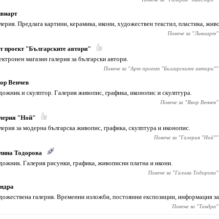
виарт
лерия. Предлага картини, керамика, икони, художествен текстил, пластика, живо
Повече за "
Ливиарт
"
т проект "Българските автори"
ектронен магазин галерия за български автори.
Повече за "
Арт проект "Българските автори"
"
ор Венчев
дожник и скулптор. Галерия живопис, графика, иконопис и скулптура.
Повече за "
Явор Венчев
"
лерия "Ной"
лерия за модерна българска живопис, графика, скулптура и иконопис.
Повече за "
Галерия "Ной"
"
лина Тодорова
дожник. Галерия рисунки, графика, живописни платна и икони.
Повече за "
Галина Тодорова
"
ндра
дожествена галерия. Временни изложби, постоянни експозиции, информация за
Повече за "
Тандра
"