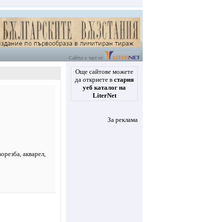
Сайтът е част от
Още сайтове можете
да откриете в
стария
уеб каталог на
LiterNet
За реклама
ворезба
,
акварел
,