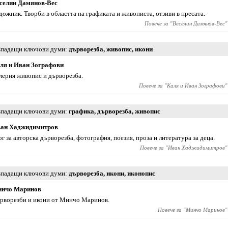
селин Дамянов-Вес
дожник. Творби в областта на графиката и живописта, отзиви в пресата.
Повече за "
Веселин Дамянов-Вес
"
падащи ключови думи
дърворезба
,
живопис
,
икони
ля и Иван Зографови
лерия живопис и дърворезба.
Повече за "
Каля и Иван Зографови
"
падащи ключови думи
графика
,
дърворезба
,
живопис
ан Хаджидимитров
ог за авторска дърворезба, фотография, поезия, проза и литература за деца.
Повече за "
Иван Хаджидимитров
"
падащи ключови думи
дърворезба
,
икони
,
иконопис
нчо Маринов
рворезби и икони от Минчо Маринов.
Повече за "
Минчо Маринов
"