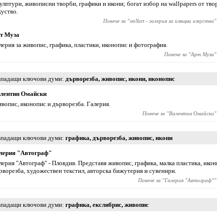
улптури, живописни творби, графики и икони; богат избор на wallpapers от тв
куство.
Повече за "
smYart - галерия за изящни изкуства
"
т Муза
лерия за живопис, графика, пластики, иконопис и фотография.
Повече за "
Арт Муза
"
падащи ключови думи
дърворезба
,
живопис
,
икони
,
иконопис
лентин Омайски
вопис, иконопис и дърворезба. Галерия.
Повече за "
Валентин Омайски
"
падащи ключови думи
графика
,
дърворезба
,
живопис
,
икони
лерия "Автограф"
лерия "Автограф" - Пловдив. Представя живопис, графика, малка пластика, икон
рворезба, художествен текстил, авторска бижутерия и сувенири.
Повече за "
Галерия "Автограф"
"
падащи ключови думи
графика
,
екслибрис
,
живопис