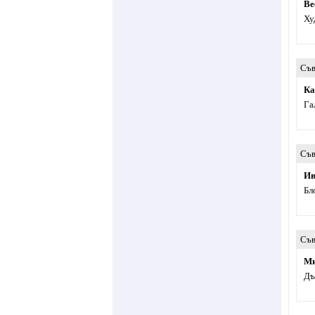
Ве
Ху
Съв
Ка
Га
Съв
Ив
Бл
Съв
Ми
Дъ