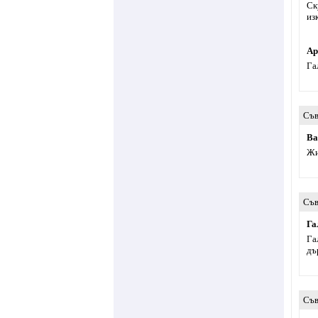
Ск
из
Ар
Га
Съв
Ва
Жи
Съв
Га
Га
дъ
Съв