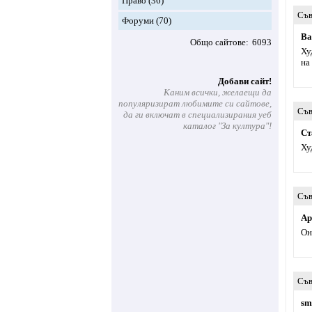
Право
(36)
Съв
Форуми
(70)
Ва
Общо сайтове
6093
Ху
на
Добави сайт!
Каним всички, желаещи да
популяризират любимите си сайтове,
Съв
да ги включат в специализирания уеб
каталог "За култура"!
Ст
Ху
Съв
Ар
Он
Съв
sm