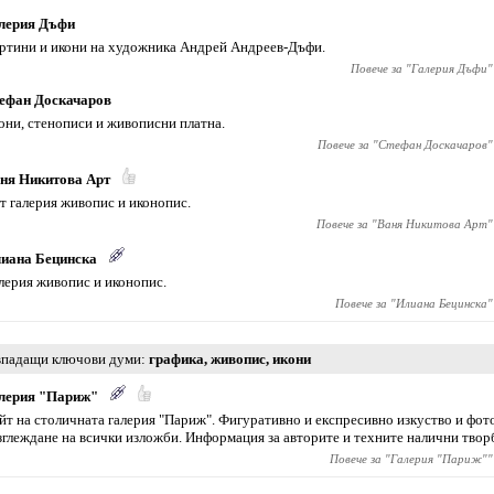
лерия Дъфи
ртини и икони на художника Андрей Андреев-Дъфи.
Повече за "
Галерия Дъфи
"
ефан Доскачаров
они, стенописи и живописни платна.
Повече за "
Стефан Доскачаров
"
ня Никитова Арт
т галерия живопис и иконопис.
Повече за "
Ваня Никитова Арт
"
иана Бецинска
лерия живопис и иконопис.
Повече за "
Илиана Бецинска
"
падащи ключови думи
графика
,
живопис
,
икони
лерия "Париж"
йт на столичната галерия "Париж". Фигуративно и експресивно изкуство и фот
зглеждане на всички изложби. Информация за авторите и техните налични твор
Повече за "
Галерия "Париж"
"