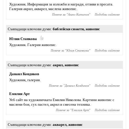
Художник. Информация за изложби и награди, отзиви в пресата.
Галерия акрил, акварел, маслена живопис.
Повече за "
Ангел Китипов
"
Подобни сайтове
Съвпадащи ключови думи
библейски сюжети
,
живопис
Юлия Станкова
Художник. Галерия живопис.
Повече за "
Юлия Станкова
"
Подобни сайтове
Съвпадащи ключови думи
акрил
,
живопис
Данаил Кондиков
Художник, галерия.
Повече за "
Данаил Кондиков
"
Подобни сайтове
Емилия Арт
Уеб сайт на художничката Емилия Николова. Картини живопис с
маслени бои, сух пастел, акрил и смесена техника.
Повече за "
Емилия Арт
"
Подобни сайтове
Съвпадащи ключови думи
акварел
,
живопис