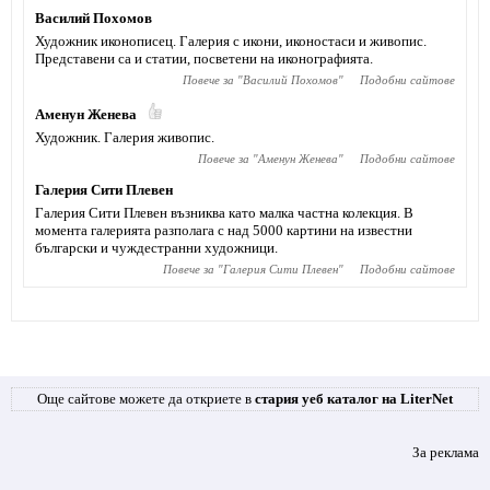
Василий Похомов
Художник иконописец. Галерия с икони, иконостаси и живопис.
Представени са и статии, посветени на иконографията.
Повече за "
Василий Похомов
"
Подобни сайтове
Аменун Женева
Художник. Галерия живопис.
Повече за "
Аменун Женева
"
Подобни сайтове
Галерия Сити Плевен
Галерия Сити Плевен възниква като малка частна колекция. В
момента галерията разполага с над 5000 картини на известни
български и чуждестранни художници.
Повече за "
Галерия Сити Плевен
"
Подобни сайтове
Още сайтове можете да откриете в
стария уеб каталог на LiterNet
За реклама