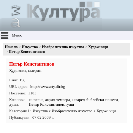
Меню
Начало
Изкуства
Изобразително изкуство
Художници
Петър Константинов
Петър Константинов
Художник, галерия.
Език
Bg
URL адрес
http:/
/
www.
arty.
dir.
bg
Посетено
1183
Ключови
живопис
,
акрил
,
темпера
,
акварел
,
библейски сюжети
,
думи
Петър Константинов, гуаш
Категория 1
Изкуства
>
Изобразително изкуство
>
Художници
Публикуван
07.02.2009 г.