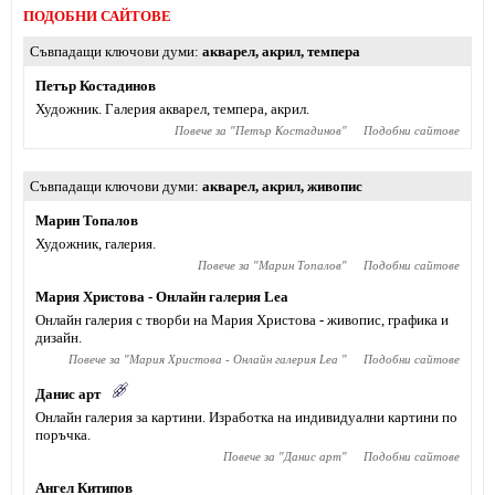
ПОДОБНИ САЙТОВЕ
Съвпадащи ключови думи
акварел
,
акрил
,
темпера
Петър Костадинов
Художник. Галерия акварел, темпера, акрил.
Повече за "
Петър Костадинов
"
Подобни сайтове
Съвпадащи ключови думи
акварел
,
акрил
,
живопис
Марин Топалов
Художник, галерия.
Повече за "
Марин Топалов
"
Подобни сайтове
Мария Христова - Онлайн галерия Lea
Онлайн галерия с творби на Мария Христова - живопис, графика и
дизайн.
Повече за "
Мария Христова - Онлайн галерия Lea
"
Подобни сайтове
Данис арт
Онлайн галерия за картини. Изработка на индивидуални картини по
поръчка.
Повече за "
Данис арт
"
Подобни сайтове
Ангел Китипов