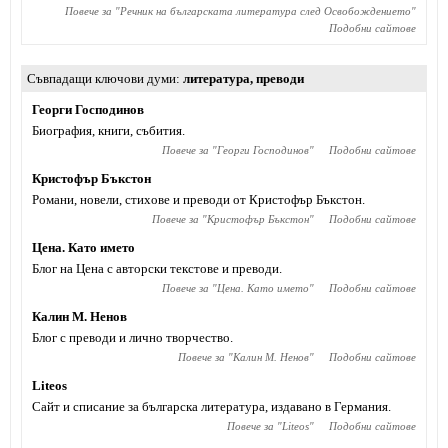
Повече за "
Речник на българската литература след Освобождението
"
Подобни сайтове
Съвпадащи ключови думи
литература
,
преводи
Георги Господинов
Биография, книги, събития.
Повече за "
Георги Господинов
"
Подобни сайтове
Кристофър Бъкстон
Романи, новели, стихове и преводи от Кристофър Бъкстон.
Повече за "
Кристофър Бъкстон
"
Подобни сайтове
Цена. Като името
Блог на Цена с авторски текстове и преводи.
Повече за "
Цена. Като името
"
Подобни сайтове
Калин М. Ненов
Блог с преводи и лично творчество.
Повече за "
Калин М. Ненов
"
Подобни сайтове
Liteos
Сайт и списание за българска литература, издавано в Германия.
Повече за "
Liteos
"
Подобни сайтове