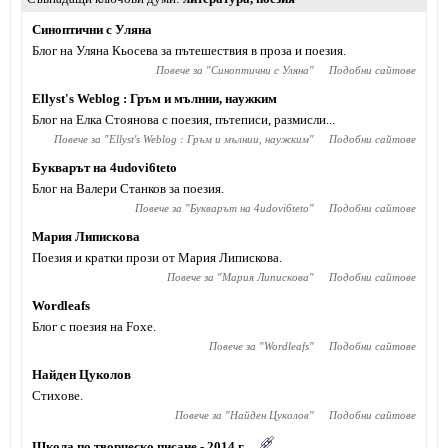
Синоптични с Уляна
Блог на Уляна Кьосева за пътешествия в проза и поезия.
Повече за "
Синоптични с Уляна
"
Подобни сайтове
Ellyst's Weblog : Гръм и мълнии, наужким
Блог на Елка Стоянова с поезия, пътеписи, размисли...
Повече за "
Ellyst's Weblog : Гръм и мълнии, наужким
"
Подобни сайтове
Букварът на 4udovi6teto
Блог на Валери Станков за поезия.
Повече за "
Букварът на 4udovi6teto
"
Подобни сайтове
Мария Липискова
Поезия и кратки прози от Мария Липискова.
Повече за "
Мария Липискова
"
Подобни сайтове
Wordleafs
Блог с поезия на Foxe.
Повече за "
Wordleafs
"
Подобни сайтове
Найден Цуколов
Стихове.
Повече за "
Найден Цуколов
"
Подобни сайтове
Школа по творческо писане - 2014 г.