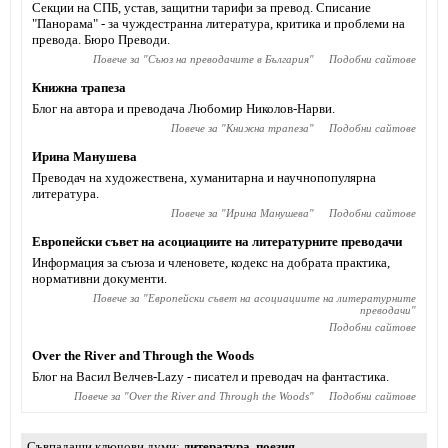
Секции на СПБ, устав, защитни тарифи за превод. Списание
"Панорама" - за чуждестранна литература, критика и проблеми на
превода. Бюро Преводи.
Повече за "
Съюз на преводачите в България
"
Подобни сайтове
Книжна трапеза
Блог на автора и преводача Любомир Николов-Нарви.
Повече за "
Книжна трапеза
"
Подобни сайтове
Ирина Манушева
Преводач на художествена, хуманитарна и научнопопулярна
литература.
Повече за "
Ирина Манушева
"
Подобни сайтове
Европейски съвет на асоциациите на литературните преводачи
Информация за съюза и членовете, кодекс на добрата практика,
нормативни документи.
Повече за "
Европейски съвет на асоциациите на литературните
преводачи
"
Подобни сайтове
Over the River and Through the Woods
Блог на Васил Велчев-Lazy - писател и преводач на фантастика.
Повече за "
Over the River and Through the Woods
"
Подобни сайтове
Съвпадащи ключови думи
литература
,
поезия