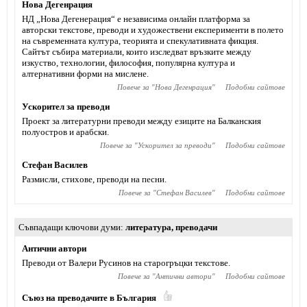
Нова Дегенрация
НД „Нова Дегенерация“ е независима онлайн платформа за
авторски текстове, преводи и художествени експерименти в полето
на съвременната култура, теорията и спекулативната фикция.
Сайтът събира материали, които изследват връзките между
изкуство, технологии, философия, популярна култура и
алтернативни форми на мислене.
Повече за "
Нова Дегенрация
"
Подобни сайтове
Ускорител за преводи
Проект за литературни преводи между езиците на Балканския
полуостров и арабски.
Повече за "
Ускорител за преводи
"
Подобни сайтове
Стефан Василев
Размисли, стихове, преводи на песни.
Повече за "
Стефан Василев
"
Подобни сайтове
Съвпадащи ключови думи
литература
,
преводачи
Антични автори
Преводи от Валери Русинов на старогръцки текстове.
Повече за "
Антични автори
"
Подобни сайтове
Съюз на преводачите в България