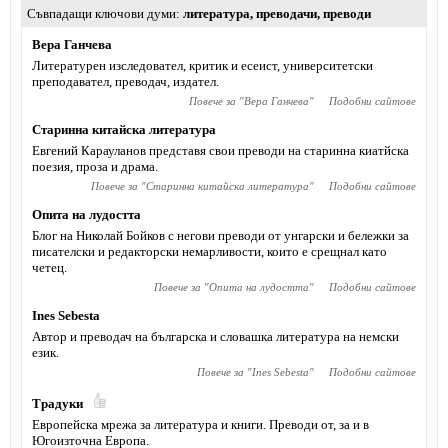
Съвпадащи ключови думи
литература
,
преводачи
,
преводи
Вера Ганчева
Литературен изследовател, критик и есеист, университетски
преподавател, преводач, издател.
Повече за "
Вера Ганчева
"
Подобни сайтове
Старинна китайска литература
Евгений Карауланов представя свои преводи на старинна киатйска
поезия, проза и драма.
Повече за "
Старинна китайска литература
"
Подобни сайтове
Опита на лудостта
Блог на Николай Бойков с негови преводи от унгарски и бележки за
писателски и редакторски немарливости, които е срещнал като
четец.
Повече за "
Опита на лудостта
"
Подобни сайтове
Ines Sebesta
Автор и преводач на българска и словашка литература на немски
език.
Повече за "
Ines Sebesta
"
Подобни сайтове
Традуки
Eвропейска мрежа за литература и книги. Преводи от, за и в
Югоизточна Европа.