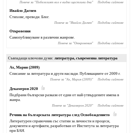
Повече за "
Побелелият вол е видял щастливи дни
"
Подобни сайтове
Ивайло Дагнев
Стихове, преводи. Блог.
Повече за "
Ивайло Дагнев
"
Подобни сайтове
Откровения
Самопубликуване в различни жанрове.
Повече за "
Откровения
"
Подобни сайтове
Съвпадащи ключови думи
литература
,
съвременна литература
Ах, Мария (2009)
Списание за литература и други наслади. Публикациите от 2009 г.
Повече за "
Ах, Мария (2009)
"
Подобни сайтове
Декамерон 2020
Подбрани български разкази от едни от най-утвърдените имена в
жанра.
Повече за "
Декамерон 2020
"
Подобни сайтове
Речник на българската литература след Освобождението
Литературен справочник със статии за личности и процеси,
документи и артефакти, разработван от Института за литература
при БАН.