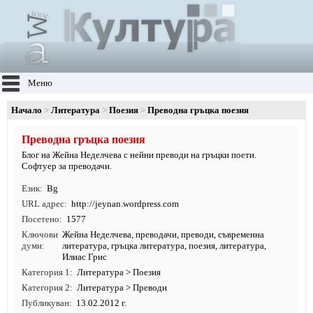
Меню
Начало
Литература
Поезия
Преводна гръцка поезия
Преводна гръцка поезия
Блог на Жейна Неделчева с нейни преводи на гръцки поети.
Софтуер за преводачи.
Език
Bg
URL адрес
http:/
/
jeynan.
wordpress.
com
Посетено
1577
Ключови
Жейна Неделчева
,
преводачи
,
преводи
,
съвременна
думи
литература
,
гръцка литература
,
поезия
,
литература
,
Илиас Грис
Категория 1
Литература
>
Поезия
Категория 2
Литература
>
Преводи
Публикуван
13.02.2012 г.