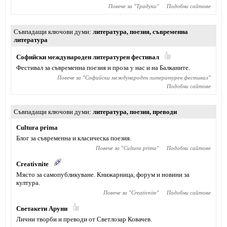
Повече за "
Традуки
"
Подобни сайтове
Съвпадащи ключови думи
литература
,
поезия
,
съвременна
литература
Софийски международен литературен фестивал
Фестивал за съвременна поезия и проза у нас и на Балканите.
Повече за "
Софийски международен литературен фестивал
"
Подобни сайтове
Съвпадащи ключови думи
литература
,
поезия
,
преводи
Cultura prima
Блог за съвременна и класическа поезия.
Повече за "
Cultura prima
"
Подобни сайтове
Creativnite
Място за самопубликуване. Книжарница, форум и новини за
култура.
Повече за "
Creativnite
"
Подобни сайтове
Светакети Аруни
Лични творби и преводи от Светлозар Ковачев.