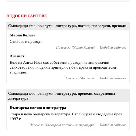
ПОДОБНИ САЙТОВЕ
Съвпадащи ключови думи
литература
,
поезия
,
преводачи
,
преводи
Мария Колева
Стихове и преводи.
Повече за "
Мария Колева
"
Подобни сайтове
Анапест
Блог на Ангел Игов със собствени преводи на англоезични
стихотворения и ценни примери от българската преводаческа
традиция.
Повече за "
Анапест
"
Подобни сайтове
Съвпадащи ключови думи
литература
,
преводи
,
съвременна
литература
Българска поезия и литература
Стара и нова българска литература. Страницата е създадена през
1997 г.
Повече за "
Българска поезия и литература
"
Подобни сайтове