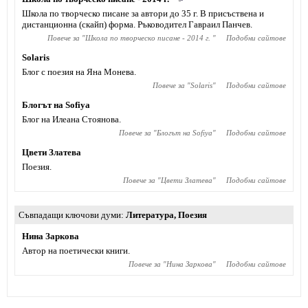
Школа по творческо писане за автори до 35 г. В присъствена и
дистанционна (скайп) форма. Ръководител Гавраил Панчев.
Повече за "
Школа по творческо писане - 2014 г.
"
Подобни сайтове
Solaris
Блог с поезия на Яна Монева.
Повече за "
Solaris
"
Подобни сайтове
Блогът на Sofiya
Блог на Илеана Стоянова.
Повече за "
Блогът на Sofiya
"
Подобни сайтове
Цвети Златева
Поезия.
Повече за "
Цвети Златева
"
Подобни сайтове
Съвпадащи ключови думи
Литература
,
Поезия
Нина Заркова
Автор на поетически книги.
Повече за "
Нина Заркова
"
Подобни сайтове