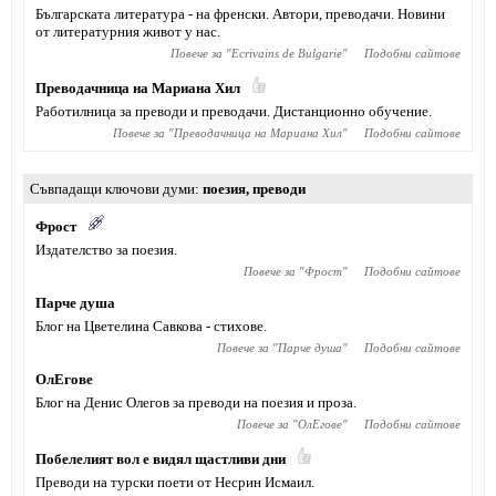
Българската литература - на френски. Автори, преводачи. Новини
от литературния живот у нас.
Повече за "
Ecrivains de Bulgarie
"
Подобни сайтове
Преводачница на Мариана Хил
Работилница за преводи и преводачи. Дистанционно обучение.
Повече за "
Преводачница на Мариана Хил
"
Подобни сайтове
Съвпадащи ключови думи
поезия
,
преводи
Фрост
Издателство за поезия.
Повече за "
Фрост
"
Подобни сайтове
Парче душа
Блог на Цветелина Савкова - стихове.
Повече за "
Парче душа
"
Подобни сайтове
ОлЕгове
Блог на Денис Олегов за преводи на поезия и проза.
Повече за "
ОлЕгове
"
Подобни сайтове
Побелелият вол е видял щастливи дни
Преводи на турски поети от Несрин Исмаил.