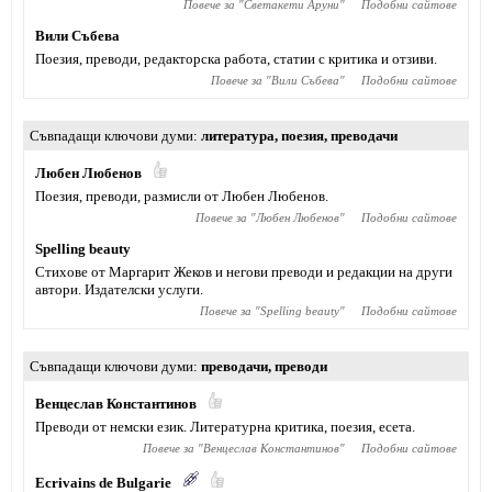
Повече за "
Светакети Аруни
"
Подобни сайтове
Вили Събева
Поезия, преводи, редакторска работа, статии с критика и отзиви.
Повече за "
Вили Събева
"
Подобни сайтове
Съвпадащи ключови думи
литература
,
поезия
,
преводачи
Любен Любенов
Поезия, преводи, размисли от Любен Любенов.
Повече за "
Любен Любенов
"
Подобни сайтове
Spelling beauty
Стихове от Маргарит Жеков и негови преводи и редакции на други
автори. Издателски услуги.
Повече за "
Spelling beauty
"
Подобни сайтове
Съвпадащи ключови думи
преводачи
,
преводи
Венцеслав Константинов
Преводи от немски език. Литературна критика, поезия, есета.
Повече за "
Венцеслав Константинов
"
Подобни сайтове
Ecrivains de Bulgarie