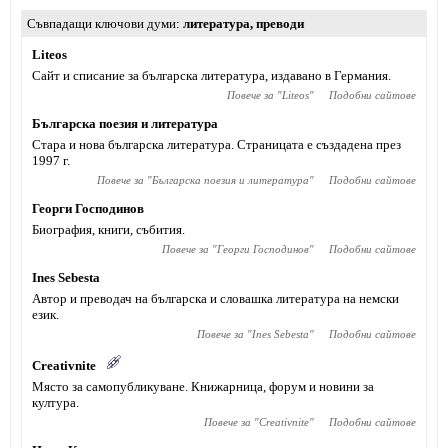
Съвпадащи ключови думи
литература
,
преводи
Liteos
Сайт и списание за българска литература, издавано в Германия.
Повече за "
Liteos
"
Подобни сайтове
Българска поезия и литература
Стара и нова българска литература. Страницата е създадена през
1997 г.
Повече за "
Българска поезия и литература
"
Подобни сайтове
Георги Господинов
Биография, книги, събития.
Повече за "
Георги Господинов
"
Подобни сайтове
Ines Sebesta
Автор и преводач на българска и словашка литература на немски
език.
Повече за "
Ines Sebesta
"
Подобни сайтове
Creativnite
Място за самопубликуване. Книжарница, форум и новини за
култура.
Повече за "
Creativnite
"
Подобни сайтове