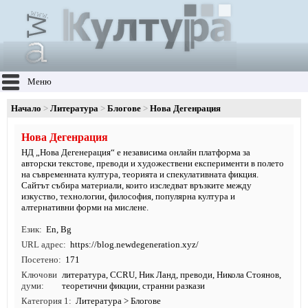
Меню
Начало
Литература
Блогове
Нова Дегенрация
Нова Дегенрация
НД „Нова Дегенерация“ е независима онлайн платформа за
авторски текстове, преводи и художествени експерименти в полето
на съвременната култура, теорията и спекулативната фикция.
Сайтът събира материали, които изследват връзките между
изкуство, технологии, философия, популярна култура и
алтернативни форми на мислене.
Език
En
,
Bg
URL адрес
https:/
/
blog.
newdegeneration.
xyz/
Посетено
171
Ключови
литература
,
CCRU
,
Ник Ланд
,
преводи
,
Никола Стоянов
,
думи
теоретични фикции
, странни разкази
Категория 1
Литература
>
Блогове