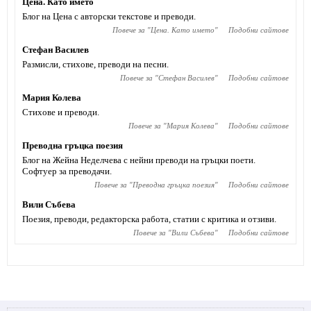
Цена. Като името
Блог на Цена с авторски текстове и преводи.
Повече за "
Цена. Като името
"
Подобни сайтове
Стефан Василев
Размисли, стихове, преводи на песни.
Повече за "
Стефан Василев
"
Подобни сайтове
Мария Колева
Стихове и преводи.
Повече за "
Мария Колева
"
Подобни сайтове
Преводна гръцка поезия
Блог на Жейна Неделчева с нейни преводи на гръцки поети.
Софтуер за преводачи.
Повече за "
Преводна гръцка поезия
"
Подобни сайтове
Вили Събева
Поезия, преводи, редакторска работа, статии с критика и отзиви.
Повече за "
Вили Събева
"
Подобни сайтове