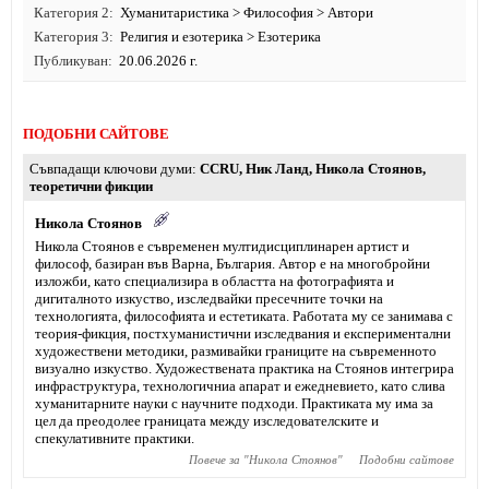
Категория 2
Хуманитаристика
>
Философия
>
Автори
Категория 3
Религия и езотерика
>
Езотерика
Публикуван
20.06.2026 г.
ПОДОБНИ САЙТОВЕ
Съвпадащи ключови думи
CCRU
,
Ник Ланд
,
Никола Стоянов
,
теоретични фикции
Никола Стоянов
Никола Стоянов е съвременен мултидисциплинарен артист и
философ, базиран във Варна, България. Автор е на многобройни
изложби, като специализира в областта на фотографията и
дигиталното изкуство, изследвайки пресечните точки на
технологията, философията и естетиката. Работата му се занимава с
теория-фикция, постхуманистични изследвания и експериментални
художествени методики, размивайки границите на съвременното
визуално изкуство. Художествената практика на Стоянов интегрира
инфраструктура, технологичниа апарат и ежедневието, като слива
хуманитарните науки с научните подходи. Практиката му има за
цел да преодолее границата между изследователските и
спекулативните практики.
Повече за "
Никола Стоянов
"
Подобни сайтове