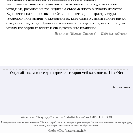
постхуманистични изследвания и експериментални художествени
методики, размивайки границите на съвременното визуално изкуство.
Художествената практика на Стоянов интегрира инфраструктура,
технологичниа апарат и ежедневието, като слива хуманитарните науки
с научните подходи. Практиката му има за цел да преодолее границата
между изследователските и спекулативните практики.
Повече за "
Никола Стоянов
"
Подобни сайтове
Още сайтове можете да откриете в
стария уеб каталог на LiterNet
За реклама
Уеб каталог "За култура" е част от "LiterNet Медиа" на ЛИТЕРНЕТ ООД.
Специализираният уеб каталог "За култура" популяризира и рекламира български сайтове за литература,
изкуства, култура, хуманитаристика и образование.
Имейл: office (at) zakultura.info