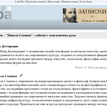
LiterNet
Културни новини
Книгосвят
Книжен пазар
За култура
ло
"Никола Стоянов" - сайтове с тази ключова дума
а Дегенрация
Нова Дегенерация“ е независима онлайн платформа за авторски текстове, пре
ерименти в полето на съвременната култура, теорията и спекулативната фикция
риали, които изследват връзките между изкуство, технологии, философия, попу
рнативни форми на мислене.
Повече за "
Нова Дегенраци
ола Стоянов
ла Стоянов е съвременен мултидисциплинарен артист и философ, базиран във В
р е на многобройни изложби, като специализира в областта на фотографията и
ство, изследвайки пресечните точки на технологията, философията и естетиката
мава с теория-фикция, постхуманистични изследвания и експериментални худ
ивайки границите на съвременното визуално изкуство. Художествената практи
грира инфраструктура, технологичниа апарат и ежедневието, като слива хуман
ните подходи. Практиката му има за цел да преодолее границата между изслед