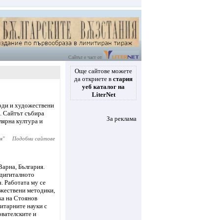
Сайтът е част от
Още сайтове можете
да откриете в
стария
уеб каталог на
LiterNet
води и художествени
. Сайтът събира
За реклама
лярна култура и
я
"
Подобни сайтове
арна, България.
 дигиталното
. Работата му се
ожествени методики,
ка на Стоянов
итарните науки с
ователските и