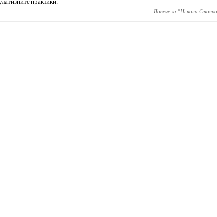
улативните практики.
Повече за "
Никола Стояно