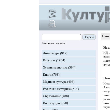
Нача
Търси
Разширено търсене
Нов
НД „
Литература
(917)
експ
Изкуства
(1954)
мате
алте
Хуманитаристика
(594)
Книги
(768)
Ник
Медии и култура
(498)
Нико
Авто
Религия и езотерика
(218)
изку
зани
Образование
(488)
разм
Институции
(550)
инте
науч