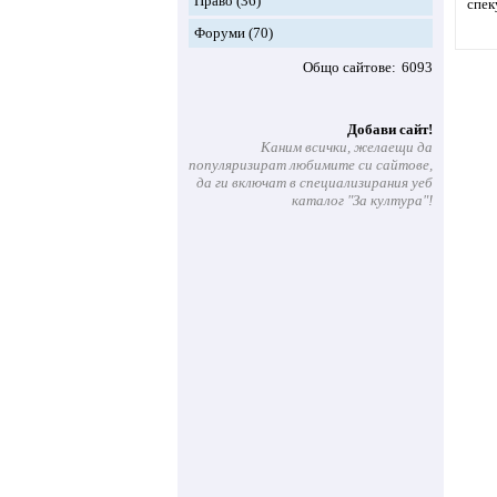
Право
(36)
спек
Форуми
(70)
Общо сайтове
6093
Добави сайт!
Каним всички, желаещи да
популяризират любимите си сайтове,
да ги включат в специализирания уеб
каталог "За култура"!