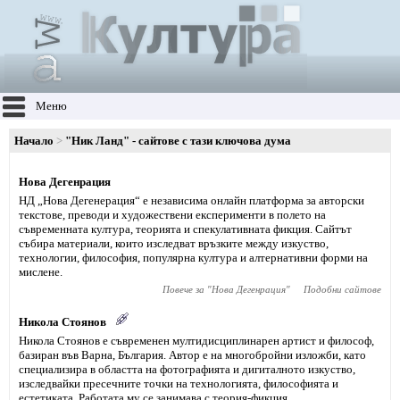
Меню
Начало
"Ник Ланд" - сайтове с тази ключова дума
Нова Дегенрация
НД „Нова Дегенерация“ е независима онлайн платформа за авторски
текстове, преводи и художествени експерименти в полето на
съвременната култура, теорията и спекулативната фикция. Сайтът
събира материали, които изследват връзките между изкуство,
технологии, философия, популярна култура и алтернативни форми на
мислене.
Повече за "
Нова Дегенрация
"
Подобни сайтове
Никола Стоянов
Никола Стоянов е съвременен мултидисциплинарен артист и философ,
базиран във Варна, България. Автор е на многобройни изложби, като
специализира в областта на фотографията и дигиталното изкуство,
изследвайки пресечните точки на технологията, философията и
естетиката. Работата му се занимава с теория-фикция,