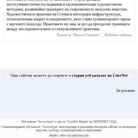
постхуманистични изследвания и експериментални художествени
методики, размивайки границите на съвременното визуално изкуство.
Художествената практика на Стоянов интегрира инфраструктура,
технологичниа апарат и ежедневието, като слива хуманитарните науки
с научните подходи. Практиката му има за цел да преодолее границата
между изследователските и спекулативните практики.
Повече за "
Никола Стоянов
"
Подобни сайтове
Още сайтове можете да откриете в
стария уеб каталог на LiterNet
За реклама
Уеб каталог "За култура" е част от "LiterNet Медиа" на ЛИТЕРНЕТ ООД.
Специализираният уеб каталог "За култура" популяризира и рекламира български сайтове за литература,
изкуства, култура, хуманитаристика и образование.
Имейл: office (at) zakultura.info