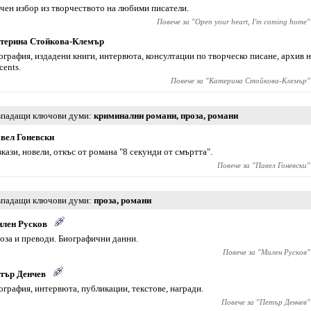
чен избор из творчеството на любими писатели.
Повече за "
Open your heart, I'm coming home
"
терина Стойкова-Клемър
ография, издадени книги, интервюта, консултации по творческо писане, архив 
cents.
Повече за "
Катерина Стойкова-Клемър
"
падащи ключови думи
криминални романи
,
проза
,
романи
вел Гоневски
зкази, новели, откъс от романа "8 секунди от смъртта".
Повече за "
Павел Гоневски
"
падащи ключови думи
проза
,
романи
лен Русков
оза и преводи. Биографични данни.
Повече за "
Милен Русков
"
тър Денчев
ография, интервюта, публикации, текстове, награди.
Повече за "
Петър Денчев
"