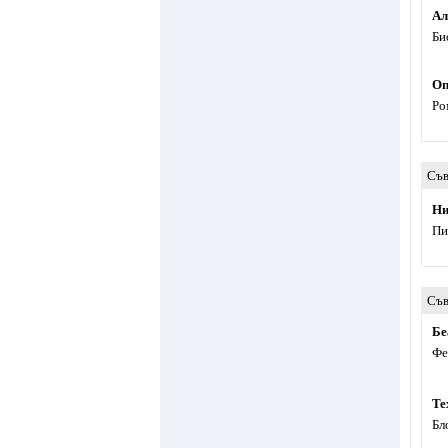
Ал
Би
Оп
Ро
Съв
Ни
Пи
Съв
Бе
Фе
Te
Бл