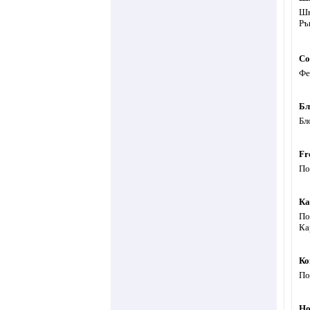
Шк
Ръ
Со
Фе
Бл
Бл
Fr
По
Ка
По
Ка
Ко
По
Но