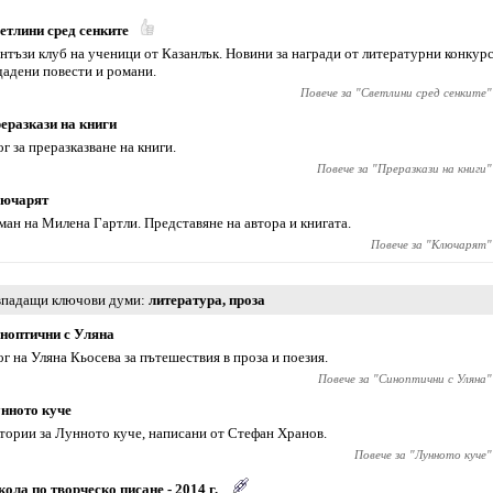
етлини сред сенките
нтъзи клуб на ученици от Казанлък. Новини за награди от литературни конкурс
дадени повести и романи.
Повече за "
Светлини сред сенките
"
еразкази на книги
ог за преразказване на книги.
Повече за "
Преразкази на книги
"
ючарят
ман на Милена Гартли. Представяне на автора и книгата.
Повече за "
Ключарят
"
падащи ключови думи
литература
,
проза
ноптични с Уляна
ог на Уляна Кьосева за пътешествия в проза и поезия.
Повече за "
Синоптични с Уляна
"
нното куче
тории за Лунното куче, написани от Стефан Хранов.
Повече за "
Лунното куче
"
ола по творческо писане - 2014 г.