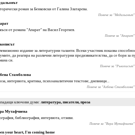
дальонът
торически роман за Бенковски от Галина Златарева.
Повече за "
Медальонът
"
арат
къси от романа "Апарат" на Васил Георгиев.
Повече за "
Апарат
"
кописът
левизионно издание за литературни таланти. Всеки участник показва способнос
думите, да реагира на различни литературни предизвикателства, да се бори за 
мана си.
Повече за "
Ръкописът
"
бена Стамболова
оза, интервюта, критика, психоаналитични текстове, дневници...
Повече за "
Албена Стамболова
"
падащи ключови думи
литература
,
писатели
,
проза
ра Мутафчиева
ография, библиография, интервюта, отзиви.
Повече за "
Вера Мутафчиева
"
en your heart, I'm coming home