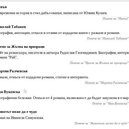
вън
временна история в стил дабъл екшън, написана от Юлиян Кушев.
Повече за "
Навън
"
колай Табаков
ография, анотации, откъси и отзиви от издадени книги с разкази и романи.
Повече за "
Николай Табаков
"
еме за Жътва на призраци
йт на режисьора, писателя и актьора Радослав Гизгинджиев‎. Биография, интер
мана "Рай".
Повече за "
Време за Жътва на призраци
"
ртин Ралчевски
зкази, откъси от издадени романи, статии и интервюта.
Повече за "
Мартин Ралчевски
"
я Вуковска
ографични бележки. Откъси от 4 романа, възможност да бъдат закупени в е-вари
Повече за "
Мая Вуковска
"
вотът може да е чудо
ман на Ивинела Самуилова.
Повече за "
Животът може да е чудо
"