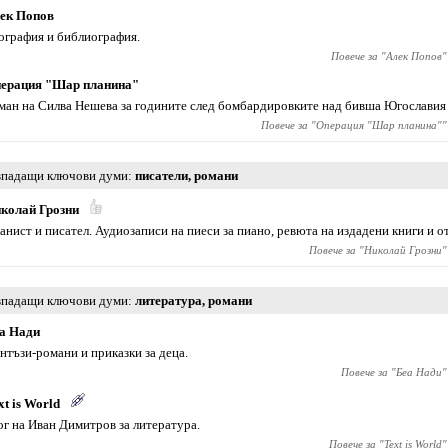
ек Попов
ография и библиография.
Повече за "
Алек Попов
"
ерация "Шар планина"
ман на Силва Нешева за годините след бомбардировките над бивша Югославия п
Повече за "
Операция "Шар планина"
"
падащи ключови думи
писатели
,
романи
колай Грозни
анист и писател. Аудиозаписи на пиеси за пиано, ревюта на издадени книги и о
Повече за "
Николай Грозни
"
падащи ключови думи
литература
,
романи
а Нади
нтъзи-романи и приказки за деца.
Повече за "
Беа Нади
"
xt is World
ог на Иван Димитров за литература.
Повече за "
Text is World
"