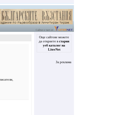
Сайтът е част от
Още сайтове можете
да откриете в
стария
уеб каталог на
LiterNet
За реклама
писатели
,