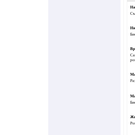
На
Съ
Ни
Би
Вр
Са
ро
Ма
Ра
Ма
Би
Жи
Ро