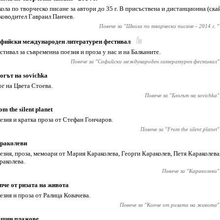
ола по творческо писане за автори до 35 г. В присъствена и дистанционна (ска
ководител Гавраил Панчев.
Повече за "
Школа по творческо писане - 2014 г.
"
фийски международен литературен фестивал
стивал за съвременна поезия и проза у нас и на Балканите.
Повече за "
Софийски международен литературен фестивал
"
огът на sovichka
ог на Цвета Стоева.
Повече за "
Блогът на sovichka
"
om the silent planet
езия и кратка проза от Стефан Гончаров.
Повече за "
From the silent planet
"
раколеви
езия, проза, мемоари от Мария Караколева, Георги Караколев, Петя Караколева
раколева.
Повече за "
Караколеви
"
пче от ризата на живота
езия и проза от Ралица Ковачева.
Повече за "
Копче от ризата на живота
"
щни плажове