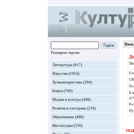
Нача
Търси
Разширено търсене
До
Тв
Литература
(917)
Ез
Изкуства
(1954)
UR
Хуманитаристика
(594)
По
Книги
(768)
Кл
ду
Медии и култура
(498)
Ка
Религия и езотерика
(218)
Пу
Образование
(488)
Институции
(550)
ПОД