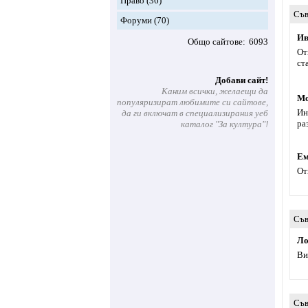
Право
(36)
Съв
Форуми
(70)
Ив
Общо сайтове
6093
От
ст
Добави сайт!
Каним всички, желаещи да
Мо
популяризират любимите си сайтове,
Ин
да ги включат в специализирания уеб
ра
каталог "За култура"!
Ем
От
Съв
Ло
Ви
Съв