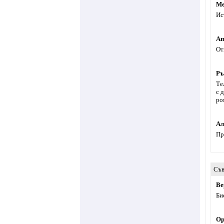
Ме
Ис
Ап
От
Ръ
Те
с 
ро
Ал
Пр
Съв
Ве
Би
Op