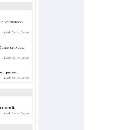
рно-критически
Подобни сайтове
брани стихове,
Подобни сайтове
отографии.
Подобни сайтове
ството й.
Подобни сайтове