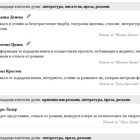
падащи ключови думи
литература
,
писатели
,
проза
,
романи
анка Денева
къси и отзиви за белетристични творби, театрална критика, стихове, литерату
атии.
Повече за "
Иванка Денева
"
мчил Цонев
формация за издадени книги и осъществени проекти, публикации в медиите, из
зкази и откъси от романи.
Повече за "
Момчил Цонев
"
ил Кръстев
къси от издадени книги, интервюта, отзиви за романите му, галерия авторски ф
Повече за "
Емил Кръстев
"
падащи ключови думи
криминални романи
,
литература
,
проза
,
романи
ра Лазар
део представяне, откъси от романи, конкурси и игри за почитателите на творче
Повече за "
Лора Лазар
"
падащи ключови думи
литература
,
проза
,
романи