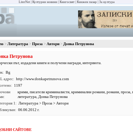
LiterNet
Културни новини
Книгосвят
Книжен пазар
За култура
ло
Литература
Проза
Автори
Донка Петрунова
нка Петрунова
орчески път, издадени книги и получени награди, интервюта.
ик
Bg
L адрес
http:/
/
www.
donkapetrunova.
com
сетено
1197
ючови
крими
,
писатели криминалисти
,
криминални романи
,
романи
,
проза
,
ми
литература
, Донка Петрунова
тегория 1
Литература
>
Проза
>
Автори
бликуван
06.06.2012 г.
ОБНИ САЙТОВЕ