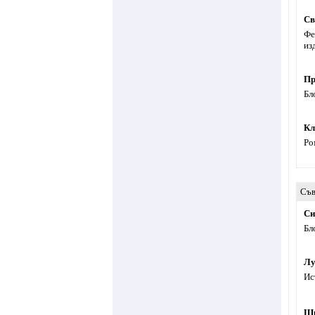
Св
Фе
из
Пр
Бл
Кл
Ро
Съв
Си
Бл
Лу
Ис
Шк