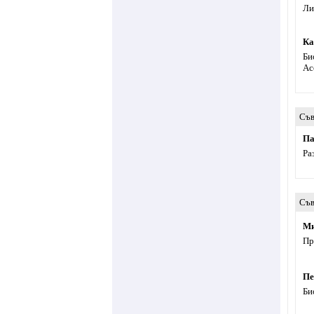
Ли
Ка
Би
Ac
Съв
Па
Ра
Съв
Ми
Пр
Пе
Би