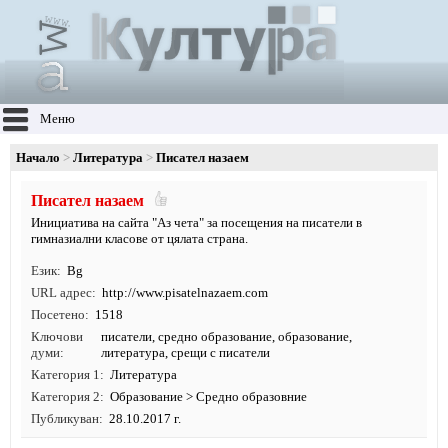
Меню
Начало
Литература
Писател назаем
Писател назаем
Инициатива на сайта "Аз чета" за посещения на писатели в
гимназиални класове от цялата страна.
Език
Bg
URL адрес
http:/
/
www.
pisatelnazaem.
com
Посетено
1518
Ключови
писатели
,
средно образование
,
образование
,
думи
литература
, срещи с писатели
Категория 1
Литература
Категория 2
Образование
>
Средно образовние
Публикуван
28.10.2017 г.