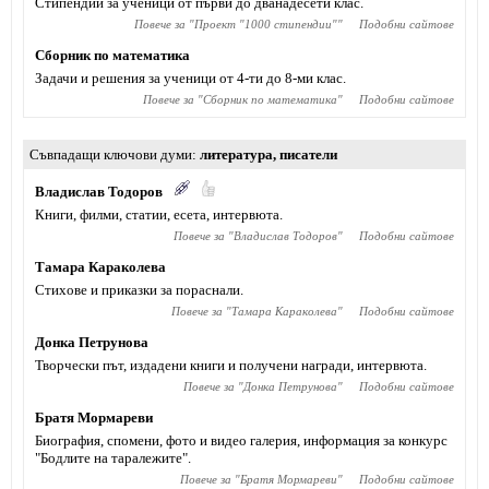
Стипендии за ученици от първи до дванадесети клас.
Повече за "
Проект "1000 стипендии"
"
Подобни сайтове
Сборник по математика
Задачи и решения за ученици от 4-ти до 8-ми клас.
Повече за "
Сборник по математика
"
Подобни сайтове
Съвпадащи ключови думи
литература
,
писатели
Владислав Тодоров
Книги, филми, статии, есета, интервюта.
Повече за "
Владислав Тодоров
"
Подобни сайтове
Тамара Караколева
Стихове и приказки за пораснали.
Повече за "
Тамара Караколева
"
Подобни сайтове
Донка Петрунова
Творчески път, издадени книги и получени награди, интервюта.
Повече за "
Донка Петрунова
"
Подобни сайтове
Братя Мормареви
Биография, спомени, фото и видео галерия, информация за конкурс
"Бодлите на таралежите".
Повече за "
Братя Мормареви
"
Подобни сайтове