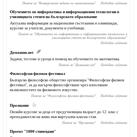
Повече за "
Конкурсните задачи по математика
"
Подобни сайтове
Обучението по информатика и информационни технологии в
училищната степен на българското образование
Актуална информация за национални състезания и олимпиади,
курсове за учители, документи и учебници.
Повече за "
Обучението по информатика и информационни технологии в
училищната степен на българското образование
"
Подобни сайтове
Домашно.net
Задачи, тестове и уроци в помощ на обучението по математика.
Повече за "
Домашно.net
"
Подобни сайтове
Философски филмов фестивал
Българско философско общество организира "Философски филмов
фестивал", за да насърчи философстване чрез използване
възможностите на филмовото изкуство.
Повече за "
Философски филмов фестивал
"
Подобни сайтове
Прознание
Онлайн курсове за деца от предучилищна възраст до 12. клас с
преподаватели на живо във виртуална класна стая.
Повече за "
Прознание
"
Подобни сайтове
Проект "1000 стипендии"