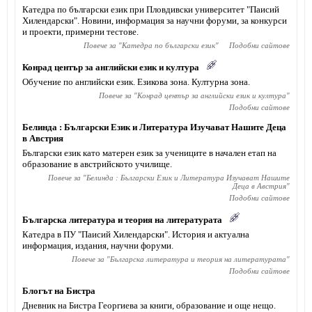
Катедра по български език при Пловдивски университет "Паисий
Хилендарски". Новини, информация за научни форуми, за конкурси
и проекти, примерни тестове.
Повече за "
Катедра по български език
"
Подобни сайтове
Конрад център за английски език и култура
Обучение по английски език. Езикова зона. Културна зона.
Повече за "
Конрад център за английски език и култура
"
Подобни сайтове
Белинда : Български Език и Литература Изучават Нашите Деца
в Австрия
Български език като матерен език за учениците в начален етап на
образование в австрийското училище.
Повече за "
Белинда : Български Език и Литература Изучават Нашите
Деца в Австрия
"
Подобни сайтове
Българска литература и теория на литературата
Катедра в ПУ "Паисий Хилендарски". История и актуална
информация, издания, научни форуми.
Повече за "
Българска литература и теория на литературата
"
Подобни сайтове
Блогът на Бистра
Дневник на Бистра Георгиева за книги, образование и още нещо.