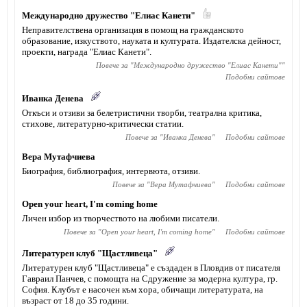
Международно дружество "Елиас Канети"
Неправителствена организация в помощ на гражданското
образование, изкуството, науката и културата. Издателска дейност,
проекти, награда "Елиас Канети".
Повече за "
Международно дружество "Елиас Канети"
"
Подобни сайтове
Иванка Денева
Откъси и отзиви за белетристични творби, театрална критика,
стихове, литературно-критически статии.
Повече за "
Иванка Денева
"
Подобни сайтове
Вера Мутафчиева
Биография, библиография, интервюта, отзиви.
Повече за "
Вера Мутафчиева
"
Подобни сайтове
Open your heart, I'm coming home
Личен избор из творчеството на любими писатели.
Повече за "
Open your heart, I'm coming home
"
Подобни сайтове
Литературен клуб "Щастливеца"
Литературен клуб "Щастливеца" е създаден в Пловдив от писателя
Гавраил Панчев, с помощта на Сдружение за модерна култура, гр.
София. Клубът е насочен към хора, обичащи литературата, на
възраст от 18 до 35 години.