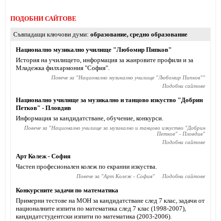
ПОДОБНИ САЙТОВЕ
Съвпадащи ключови думи
образование
,
средно образование
Национално музикално училище "Любомир Пипков"
История на училището, информация за жанровите профили и за
Младежка филхармония "София".
Повече за "
Национално музикално училище "Любомир Пипков"
"
Подобни сайтове
Национално училище за музикално и танцово изкуство "Добрин
Петков" - Пловдив
Информация за кандидатстване, обучение, конкурси.
Повече за "
Национално училище за музикално и танцово изкуство "Добрин
Петков" - Пловдив
"
Подобни сайтове
Арт Колеж - София
Частен професионален колеж по екранни изкуства.
Повече за "
Арт Колеж - София
"
Подобни сайтове
Конкурсните задачи по математика
Примерни тестове на МОН за кандидатстване след 7 клас, задачи от
националните изпити по математика след 7 клас (1998-2007),
кандидатстудентски изпити по математика (2003-2006).