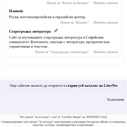
Повече за "
Блогът на Бистра
"
Подобни сайтове
Илинойс
Руски, източноевропейски и евразийски център.
Повече за "
Илинойс
"
Подобни сайтове
Старогръцка литература
Сайт за изучаващите старогръцка литература в Софийския
университет. Конспекти, списъци с литература, препратки към
справочници и текстове.
Повече за "
Старогръцка литература
"
Подобни сайтове
Още сайтове можете да откриете в
стария уеб каталог на LiterNet
За реклама
Уеб каталог "За култура" е част от "LiterNet Медиа" на ЛИТЕРНЕТ ООД.
Специализираният уеб каталог "За култура" популяризира и рекламира български сайтове за литература,
изкуства, култура, хуманитаристика и образование.