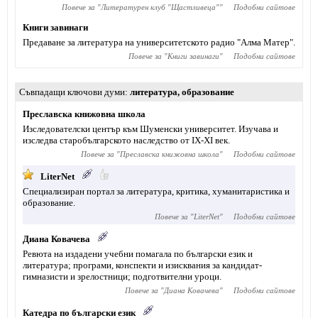
Повече за "
Литературен клуб "Щастливеца"
"
Подобни сайтове
Книги завинаги
Предаване за литература на университетското радио "Алма Матер".
Повече за "
Книги завинаги
"
Подобни сайтове
Съвпадащи ключови думи
литература
,
образование
Преславска книжовна школа
Изследователски център към Шуменски университет. Изучава и
изследва старобългарското наследство от IX-XI век.
Повече за "
Преславска книжовна школа
"
Подобни сайтове
LiterNet
Специализиран портал за литература, критика, хуманитаристика и
образование.
Повече за "
LiterNet
"
Подобни сайтове
Диана Ковачева
Ревюта на издадени учебни помагала по български език и
литература; програми, конспекти и изисквания за кандидат-
гимназисти и зрелостници; подготвителни уроци.
Повече за "
Диана Ковачева
"
Подобни сайтове
Катедра по български език