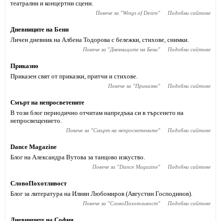
театрални и концертни сцени.
Повече за "
Wings of Desire
"
Подобни сайтове
Дневниците на Бени
Личен дневник на Албена Тодорова с бележки, стихове, снимки.
Повече за "
Дневниците на Бени
"
Подобни сайтове
Приказно
Приказен свят от приказки, притчи и стихове.
Повече за "
Приказно
"
Подобни сайтове
Смърт на непросветените
В този блог периодично отчитам напредъка си в търсенето на
непросвещението.
Повече за "
Смърт на непросветените
"
Подобни сайтове
Dance Magazine
Блог на Александра Вутова за танцово изкуство.
Повече за "
Dance Magazine
"
Подобни сайтове
СловоПохотливост
Блог за литература на Илиян Любомиров (Августин Господинов).
Повече за "
СловоПохотливост
"
Подобни сайтове
Дневниците на София