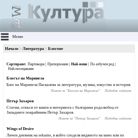
Меню
Начало
Литература
Блогове
Сортиране
Партньори
Препоръчани
Най-нови
По азбучен ред
Най-посещавани
Блогът на Маринела
Блог на Маринела Паскалева за литература, музика, изкуство и история.
Повече за "
Блогът на Маринела
"
Подобни сайтове
Петър Захаров
Статии, откъси от книги и интервюта с българина родолюбец от
Западните покрайнини Петър Захаров.
Повече за "
Петър Захаров
"
Подобни сайтове
Wings of Desire
Личен дневник на sekamo, в който споделя видяното на кино или по