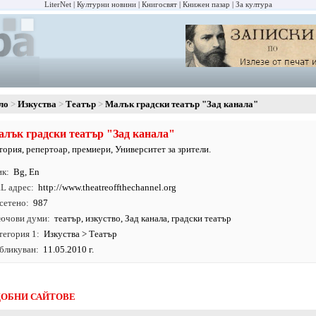
LiterNet
Културни новини
Книгосвят
Книжен пазар
За култура
ло
Изкуства
Театър
Малък градски театър "Зад канала"
лък градски театър "Зад канала"
тория, репертоар, премиери, Университет за зрители.
ик
Bg
,
En
L адрес
http:/
/
www.
theatreoffthechannel.
org
сетено
987
ючови думи
театър
,
изкуство
, Зад канала, градски театър
тегория 1
Изкуства
>
Театър
бликуван
11.05.2010 г.
ОБНИ САЙТОВЕ