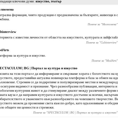
падащи ключови думи
изкуство
,
театър
лпомена
атрална формация, чиято продукция е предназначена за българите, живеещи в с
жбина.
Повече за "
Мелпомена
"
ltinterview
тервюта с известни личности от областта на изкуството, културата и лайфстайл
Повече за "
Cultinterview
"
dArts
атформа за култура и изкуство.
Повече за "
ModArts
"
ECTACULUM | BG | Портал за култура и изкуство
сията на този портал е да информираме и свързваме хората с богатството на к
куството, предоставяйки актуална новинарска платформа и база за обмен на ид
ъхновение. Стремим се да подкрепяме и популяризираме местни и международ
 осигурим видимост и признание. Чрез разнообразни публикации, интервюта и
 обогатим културния живот и да стимулираме диалог между различните форми н
шата кауза е да направим културата и изкуството достъпни за всички, насърча
збирателството и уважението към разнообразието на човешкото творчество. Вя
куството можем да променяме света към по-добро, като вдъхновяваме и обеди
оло общите ни ценности и стремежи.
Повече за "
SPECTACULUM | BG | Портал за култура и изкуство
"