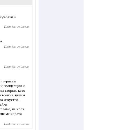
траната и
Подобни сайтове
а.
Подобни сайтове
Подобни сайтове
ултурата и
еи, концепции и
ни творци, като
 събития, целим
а изкуство.
вайки
рваме, че чрез
няваме хората
Подобни сайтове