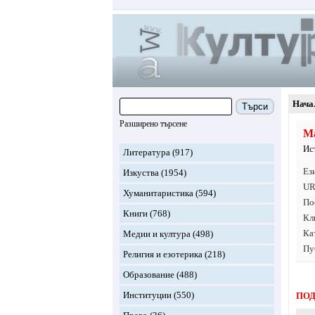
Нача
Търси
Разширено търсене
Ма
Ис
Литература
(917)
Ез
Изкуства
(1954)
UR
Хуманитаристика
(594)
По
Книги
(768)
Кл
Ка
Медии и култура
(498)
Пу
Религия и езотерика
(218)
Образование
(488)
Институции
(550)
ПОД