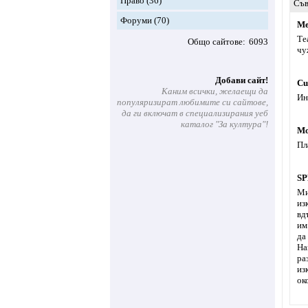
Право
(36)
Съв
Форуми
(70)
Ме
Те
Общо сайтове
6093
чу
Добави сайт!
Cu
Каним всички, желаещи да
Ин
популяризират любимите си сайтове,
да ги включат в специализирания уеб
каталог "За култура"!
Mo
Пл
SP
Ми
из
вд
им
да
На
ра
из
ок