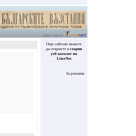
Сайтът е част от
Още сайтове можете
да откриете в
стария
уеб каталог на
LiterNet
За реклама