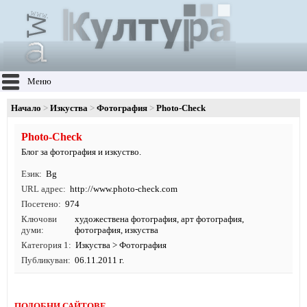
Меню
Начало
Изкуства
Фотография
Photo-Check
Photo-Check
Блог за фотография и изкуство.
Език
Bg
URL адрес
http:/
/
www.
photo-check.
com
Посетено
974
Ключови
художествена фотография
,
арт фотография
,
думи
фотография
,
изкуства
Категория 1
Изкуства
>
Фотография
Публикуван
06.11.2011 г.
ПОДОБНИ САЙТОВЕ