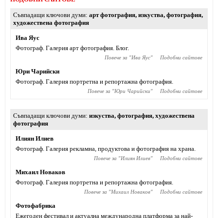
Съвпадащи ключови думи
арт фотография
,
изкуства
,
фотография
,
художествена фотография
Ива Яус
Фотограф. Галерия арт фотография. Блог.
Повече за "
Ива Яус
"
Подобни сайтове
Юри Чарийски
Фотограф. Галерия портретна и репортажна фотография.
Повече за "
Юри Чарийски
"
Подобни сайтове
Съвпадащи ключови думи
изкуства
,
фотография
,
художествена
фотография
Илиян Илиев
Фотограф. Галерия рекламна, продуктова и фотография на храна.
Повече за "
Илиян Илиев
"
Подобни сайтове
Михаил Новаков
Фотограф. Галерия портретна и репортажна фотография.
Повече за "
Михаил Новаков
"
Подобни сайтове
Фотофабрика
Ежегоден фестивал и актуална международна платформа за най-