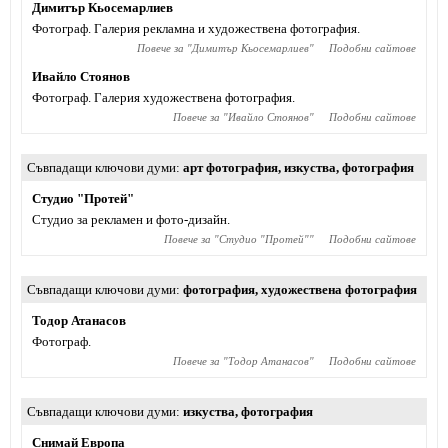
Димитър Кьосемарлиев
Фотограф. Галерия рекламна и художествена фотография.
Повече за "
Димитър Кьосемарлиев
"
Подобни сайтове
Ивайло Стоянов
Фотограф. Галерия художествена фотография.
Повече за "
Ивайло Стоянов
"
Подобни сайтове
Съвпадащи ключови думи
арт фотография
,
изкуства
,
фотография
Студио "Протей"
Студио за рекламен и фото-дизайн.
Повече за "
Студио "Протей"
"
Подобни сайтове
Съвпадащи ключови думи
фотография
,
художествена фотография
Тодор Атанасов
Фотограф.
Повече за "
Тодор Атанасов
"
Подобни сайтове
Съвпадащи ключови думи
изкуства
,
фотография
Снимай Европа