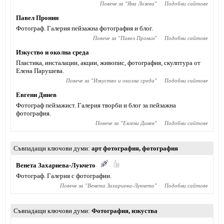
Повече за "
Яна Лозева
"
Подобни сайтове
Павел Пронин
Фотограф. Галерия пейзажна фотография и блог.
Повече за "
Павел Пронин
"
Подобни сайтове
Изкуство и околна среда
Пластика, инсталации, акции, живопис, фотография, скулптура от
Елена Парушева.
Повече за "
Изкуство и околна среда
"
Подобни сайтове
Евгени Динев
Фотограф пейзажист. Галерия творби и блог за пейзажна
фотография.
Повече за "
Евгени Динев
"
Подобни сайтове
Съвпадащи ключови думи
арт фотография
,
фотография
Венета Захариева-Лукчето
Фотограф. Галерия с фотографии.
Повече за "
Венета Захариева-Лукчето
"
Подобни сайтове
Съвпадащи ключови думи
Фотография
,
изкуства