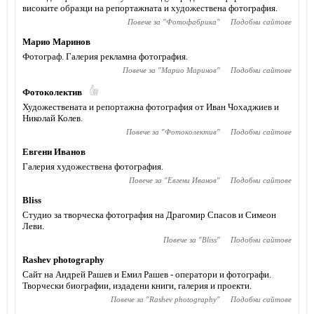
високите образци на репортажната и художествена фотография.
Повече за "
Фотофабрика
"
Подобни сайтове
Марио Маринов
Фотограф. Галерия рекламна фотография.
Повече за "
Марио Маринов
"
Подобни сайтове
Фотоколектив
Художествената и репортажна фотография от Иван Чохаджиев и
Николай Колев.
Повече за "
Фотоколектив
"
Подобни сайтове
Евгени Иванов
Галерия художествена фотография.
Повече за "
Евгени Иванов
"
Подобни сайтове
Bliss
Студио за творческа фотография на Драгомир Спасов и Симеон
Леви.
Повече за "
Bliss
"
Подобни сайтове
Rashev photography
Сайт на Андрей Рашев и Емил Рашев - оператори и фотографи.
Творчески биографии, издадени книги, галерия и проекти.
Повече за "
Rashev photography
"
Подобни сайтове