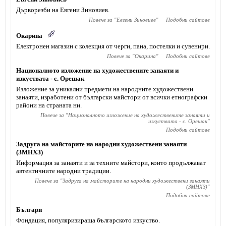
Дърворезби на Евгени Зиновиев.
Повече за "
Евгени Зиновиев
"
Подобни сайтове
Окарина
Електронен магазин с колекция от черги, пана, постелки и сувенири.
Повече за "
Окарина
"
Подобни сайтове
Националното изложение на художествените занаяти и
изкуствата - с. Орешак
Изложение за уникални предмети на народните художествени
занаяти, изработени от български майстори от всички етнографски
райони на страната ни.
Повече за "
Националното изложение на художествените занаяти и
изкуствата - с. Орешак
"
Подобни сайтове
Задруга на майсторите на народни художествени занаяти
(ЗМНХЗ)
Информация за занаяти и за техните майстори, които продължават
автентичните народни традиции.
Повече за "
Задруга на майсторите на народни художествени занаяти
(ЗМНХЗ)
"
Подобни сайтове
Българи
Фондация, популяризираща българското изкуство.