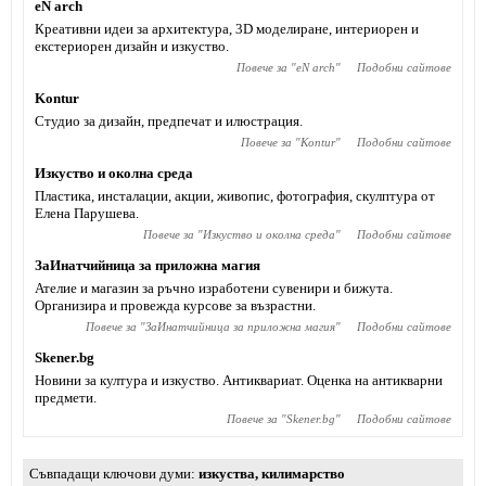
eN arch
Креативни идеи за архитектура, 3D моделиране, интериорен и
екстериорен дизайн и изкуство.
Повече за "
eN arch
"
Подобни сайтове
Kontur
Студио за дизайн, предпечат и илюстрация.
Повече за "
Kontur
"
Подобни сайтове
Изкуство и околна среда
Пластика, инсталации, акции, живопис, фотография, скулптура от
Елена Парушева.
Повече за "
Изкуство и околна среда
"
Подобни сайтове
ЗаИнатчийница за приложна магия
Ателие и магазин за ръчно изработени сувенири и бижута.
Организира и провежда курсове за възрастни.
Повече за "
ЗаИнатчийница за приложна магия
"
Подобни сайтове
Skener.bg
Новини за култура и изкуство. Антиквариат. Оценка на антикварни
предмети.
Повече за "
Skener.bg
"
Подобни сайтове
Съвпадащи ключови думи
изкуства
,
килимарство