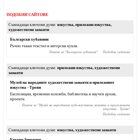
ПОДОБНИ САЙТОВЕ
Съвпадащи ключови думи
изкуства
,
приложни изкуства
,
художествени занаяти
Български хубавини
Ръчно тъкан текстил и авторски кукли.
Повече за "
Български хубавини
"
Подобни сайтове
Съвпадащи ключови думи
приложни изкуства
,
художествени
занаяти
Музей на народните художествени занаяти и приложните
изкуства - Троян
Експозиции, временни изложби, библиотека и научен архив,
проекти.
Повече за "
Музей на народните художествени занаяти и приложните
изкуства - Троян
"
Подобни сайтове
Съвпадащи ключови думи
изкуства
,
художествени занаяти
Евгени Зиновиев