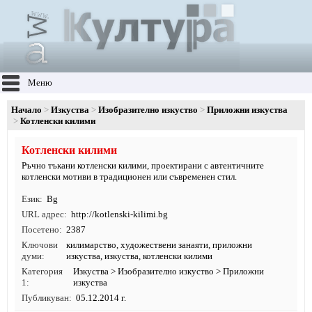
Меню
Начало
Изкуства
Изобразително изкуство
Приложни изкуства
Котленски килими
Котленски килими
Ръчно тъкани котленски килими, проектирани с автентичните
котленски мотиви в традиционен или съвременен стил.
Език
Bg
URL адрес
http:/
/
kotlenski-kilimi.
bg
Посетено
2387
Ключови
килимарство
,
художествени занаяти
,
приложни
думи
изкуства
,
изкуства
, котленски килими
Категория
Изкуства
>
Изобразително изкуство
>
Приложни
1
изкуства
Публикуван
05.12.2014 г.