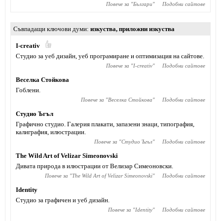
Повече за "
Българи
"
Подобни сайтове
Съвпадащи ключови думи
изкуства
,
приложни изкуства
I-creativ
Студио за уеб дизайн, уеб програмиране и оптимизация на сайтове.
Повече за "
I-creativ
"
Подобни сайтове
Веселка Стойкова
Гоблени.
Повече за "
Веселка Стойкова
"
Подобни сайтове
Студио Ъгъл
Графично студио. Галерия плакати, запазени знаци, типография,
калиграфия, илюстрации.
Повече за "
Студио Ъгъл
"
Подобни сайтове
The Wild Art of Velizar Simeonovski
Дивата природа в илюстрации от Велизар Симеоновски.
Повече за "
The Wild Art of Velizar Simeonovski
"
Подобни сайтове
Identity
Студио за графичен и уеб дизайн.
Повече за "
Identity
"
Подобни сайтове