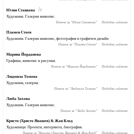
Юлия Станкова
Художник. Галерия живопис.
Повече за "
Юлия Станкова
"
Подобни сайтове
Пламен Стоев
Художник. Галерия живопис, фотография и графичен дизайн.
Повече за "
Пламен Стоев
"
Подобни сайтове
Марина Йорданова
Графики, живопис и рисунки.
Повече за "
Марина Йорданова
"
Подобни сайтове
Людмила Томова
Художник, галерия.
Повече за "
Людмила Томова
"
Подобни сайтове
Люба Захова
Художник. Галерия живопис.
Повече за "
Люба Захова
"
Подобни сайтове
Кристо (Христо Явашев) & Жан Клод
Художници. Проекти, интервюта, биография.
Повече за "
Кристо (Христо Явашев) & Жан Клод
"
Подобни сайтове