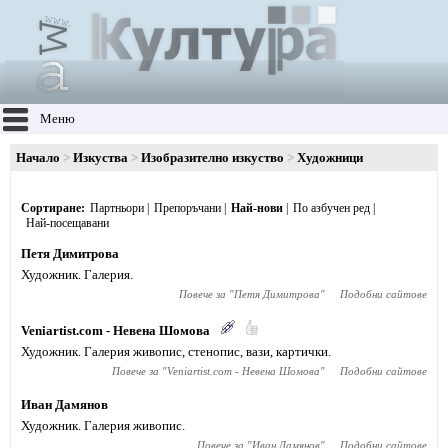
Меню
Начало
Изкуства
Изобразително изкуство
Художници
Сортиране
Партньори
Препоръчани
Най-нови
По азбучен ред
Най-посещавани
Петя Димитрова
Художник. Галерия.
Повече за "
Петя Димитрова
"
Подобни сайтове
Veniartist.com - Невена Шомова
Художник. Галерия живопис, стенопис, вази, картички.
Повече за "
Veniartist.com - Невена Шомова
"
Подобни сайтове
Иван Дамянов
Художник. Галерия живопис.
Повече за "
Иван Дамянов
"
Подобни сайтове