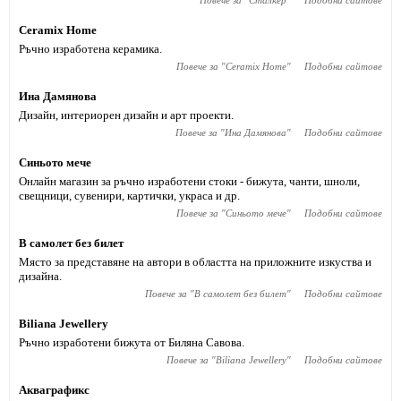
Повече за "
Сталкер
"
Подобни сайтове
Ceramix Home
Ръчно изработена керамика.
Повече за "
Ceramix Home
"
Подобни сайтове
Ина Дамянова
Дизайн, интериорен дизайн и арт проекти.
Повече за "
Ина Дамянова
"
Подобни сайтове
Синьото мече
Онлайн магазин за ръчно изработени стоки - бижута, чанти, шноли,
свещници, сувенири, картички, украса и др.
Повече за "
Синьото мече
"
Подобни сайтове
В самолет без билет
Място за представяне на автори в областта на приложните изкуства и
дизайна.
Повече за "
В самолет без билет
"
Подобни сайтове
Biliana Jewellery
Ръчно изработени бижута от Биляна Савова.
Повече за "
Biliana Jewellery
"
Подобни сайтове
Акваграфикс