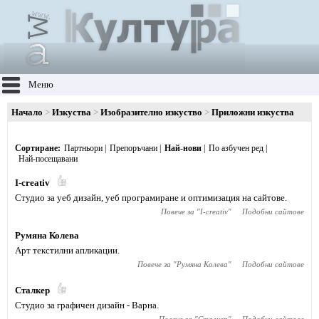
Меню
Начало
Изкуства
Изобразително изкуство
Приложни изкуства
Сортиране
Партньори
Препоръчани
Най-нови
По азбучен ред
Най-посещавани
I-creativ
Студио за уеб дизайн, уеб програмиране и оптимизация на сайтове.
Повече за "
I-creativ
"
Подобни сайтове
Румяна Колева
Арт текстилни апликации.
Повече за "
Румяна Колева
"
Подобни сайтове
Сталкер
Студио за графичен дизайн - Варна.