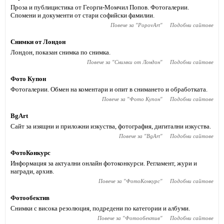
Проза и публицистика от Георги-Момчил Попов. Фотогалерии.
Спомени и документи от стари софийски фамилии.
Повече за "
PopovArt
"
Подобни сайтове
Снимки от Лондон
Лондон, показан снимка по снимка.
Повече за "
Снимки от Лондон
"
Подобни сайтове
Фото Купон
Фотогалерии. Обмен на коментари и опит в снимането и обработката.
Повече за "
Фото Купон
"
Подобни сайтове
BgArt
Сайт за изящни и приложни изкуства, фотография, дигитални изкуства.
Повече за "
BgArt
"
Подобни сайтове
ФотоКонкурс
Информация за актуални онлайн фотоконкурси. Регламент, жури и
награди, архив.
Повече за "
ФотоКонкурс
"
Подобни сайтове
Фотообектив
Снимки с висока резолюция, подредени по категории и албуми.
Повече за "
Фотообектив
"
Подобни сайтове