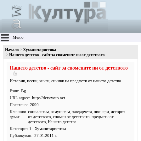
Меню
Начало
Хуманитаристика
Нашето детство - сайт за спомените ни от детството
Нашето детство - сайт за спомените ни от детството
Истории, песни, книги, снимки на предмети от нашето детство.
Език
Bg
URL адрес
http:/
/
detstvoto.
net
Посетено
2090
Ключови
социализъм
,
комунизъм
, чавдарчета, пионери, история
думи
от детството, спомен от детството, предмети от
детството, Нашето детство
Категория 1
Хуманитаристика
Публикуван
27.01.2011 г.