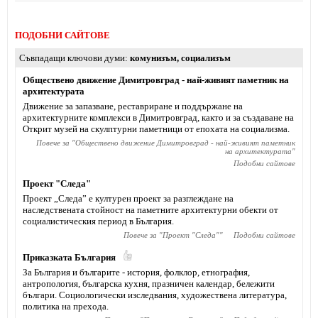
ПОДОБНИ САЙТОВЕ
Съвпадащи ключови думи
комунизъм
,
социализъм
Обществено движение Димитровград - най-живият паметник на
архитектурата
Движение за запазване, реставриране и поддържане на
архитектурните комплекси в Димитровград, както и за създаване на
Открит музей на скулптурни паметници от епохата на социализма.
Повече за "
Обществено движение Димитровград - най-живият паметник
на архитектурата
"
Подобни сайтове
Проект "Следа"
Проект „Следа” е културен проект за разглеждане на
наследствената стойност на паметните архитектурни обекти от
социалистическия период в България.
Повече за "
Проект "Следа"
"
Подобни сайтове
Приказката България
За България и българите - история, фолклор, етнография,
антропология, българска кухня, празничен календар, бележити
българи. Социологически изследвания, художествена литература,
политика на прехода.