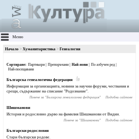
Меню
Начало
Хуманитаристика
Генеалогия
Сортиране
Партньори
Препоръчани
Най-нови
По азбучен ред
Най-посещавани
Българска генеалогична федерация
Информация за организацията, новини за научни форуми, чествания и
срещи, съдържание на списание "Родознание".
Повече за "
Българска генеалогична федерация
"
Подобни сайтове
Шишманови
История и родословно дърво на фамилия Шишманови от Видин.
Повече за "
Шишманови
"
Подобни сайтове
Български родословия
Стари български родове.