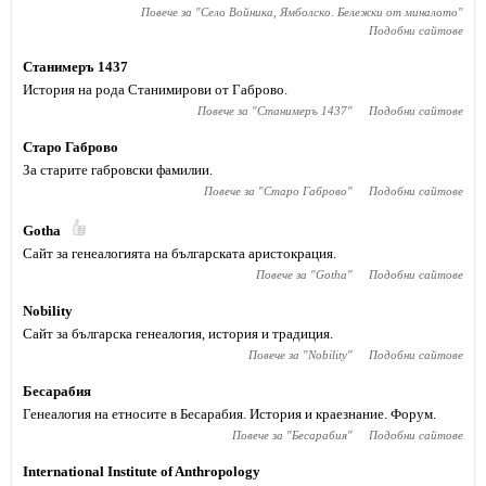
Повече за "
Село Войника, Ямболско. Бележки от миналото
"
Подобни сайтове
Станимеръ 1437
История на рода Станимирови от Габрово.
Повече за "
Станимеръ 1437
"
Подобни сайтове
Старо Габрово
За старите габровски фамилии.
Повече за "
Старо Габрово
"
Подобни сайтове
Gotha
Сайт за генеалогията на българската аристокрация.
Повече за "
Gotha
"
Подобни сайтове
Nobility
Сайт за българска генеалогия, история и традиция.
Повече за "
Nobility
"
Подобни сайтове
Бесарабия
Генеалогия на етносите в Бесарабия. История и краезнание. Форум.
Повече за "
Бесарабия
"
Подобни сайтове
International Institute of Anthropology