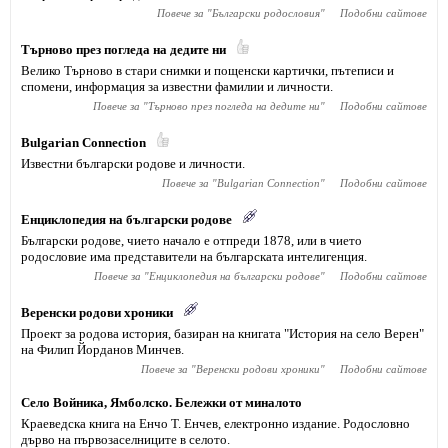
Повече за "
Български родословия
"
Подобни сайтове
Търново през погледа на дедите ни
Велико Търново в стари снимки и пощенски картички, пътеписи и
спомени, информация за известни фамилии и личности.
Повече за "
Търново през погледа на дедите ни
"
Подобни сайтове
Bulgarian Connection
Известни български родове и личности.
Повече за "
Bulgarian Connection
"
Подобни сайтове
Енциклопедия на български родове
Български родове, чието начало е отпреди 1878, или в чието
родословие има представители на българската интелигенция.
Повече за "
Енциклопедия на български родове
"
Подобни сайтове
Веренски родови хроники
Проект за родова история, базиран на книгата "История на село Верен"
на Филип Йорданов Минчев.
Повече за "
Веренски родови хроники
"
Подобни сайтове
Село Войника, Ямболско. Бележки от миналото
Краеведска книга на Енчо Т. Енчев, електронно издание. Родословно
дърво на първозаселниците в селото.