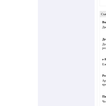
Съв
Bu
Ди
Де
До
ре
e-
Ел
Ре
Ар
кр
Па
Чо