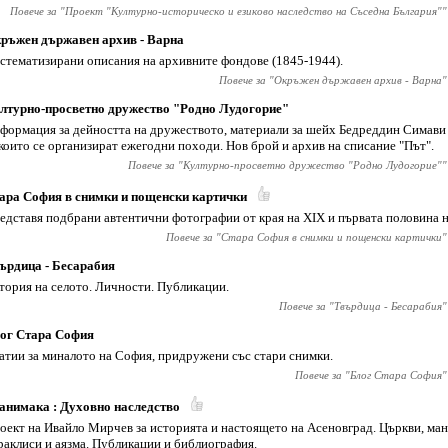
Повече за "
Проект "Културно-историческо и езиково наследство на Съседна България"
"
ръжен държавен архив - Варна
стематизирани описания на архивните фондове (1845-1944).
Повече за "
Окръжен държавен архив - Варна
"
лтурно-просветно дружество "Родно Лудогорие"
формация за дейността на дружеството, материали за шейх Бедреддин Симави 
 които се организират ежегодни походи. Нов брой и архив на списание "Път".
Повече за "
Културно-просветно дружество "Родно Лудогорие"
"
ара София в снимки и пощенски картички
едставя подбрани автентични фотографии от края на XIX и първата половина н
Повече за "
Стара София в снимки и пощенски картички
"
ърдица - Бесарабия
тория на селото. Личности. Публикации.
Повече за "
Твърдица - Бесарабия
"
ог Стара София
атии за миналото на София, придружени със стари снимки.
Повече за "
Блог Стара София
"
анимака : Духовно наследство
оект на Ивайло Мирчев за историята и настоящето на Асеновград. Църкви, ман
раклиси и аязма. Публикации и библиография.