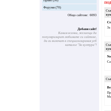
Право
(36)
ПОД
Форуми
(70)
Съв
хум
Общо сайтове
6093
Ст
За
Добави сайт!
Каним всички, желаещи да
популяризират любимите си сайтове,
да ги включат в специализирания уеб
каталог "За култура"!
Съв
хум
No
Са
Съв
Ве
Пр
Ми