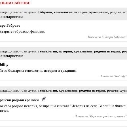
ОБНИ САЙТОВЕ
падащи ключови думи
Габрово
,
генеалогия
,
история
,
краезнание
,
родова ис
анитаристика
аро Габрово
 старите габровски фамилии.
Повече за "
Старо Габрово
"
падащи ключови думи
генеалогия
,
история
,
краезнание
,
родова история
,
ро
анитаристика
bility
йт за българска генеалогия, история и традиция.
Повече за "
Nobility
"
падащи ключови думи
генеалогия
,
краезнание
,
родова история
,
родове
,
хум
ренски родови хроники
оект за родова история, базиран на книгата "История на село Верен" на Филип
нчев.
Повече за "
Веренски родови хроники
"