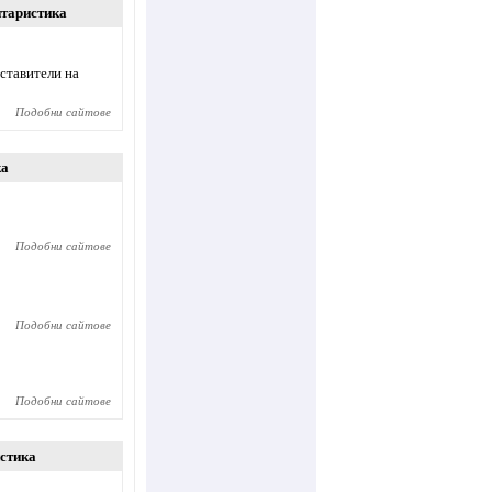
таристика
дставители на
Подобни сайтове
ка
Подобни сайтове
Подобни сайтове
Подобни сайтове
стика