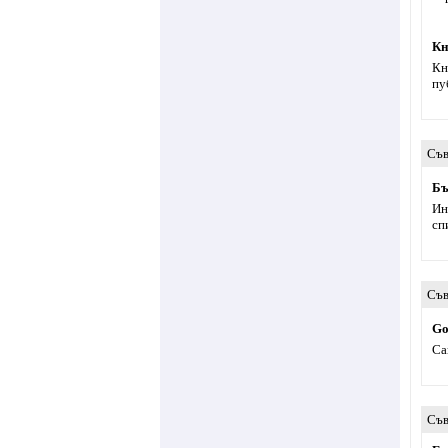
Кн
Кн
пу
Съв
Бъ
Ин
сп
Съв
Go
Са
Съв