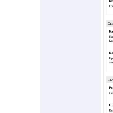
Бе
Ге
Съв
Ка
По
Ка
Ka
Пр
се
Съв
Ро
Ск
Ет
Ек