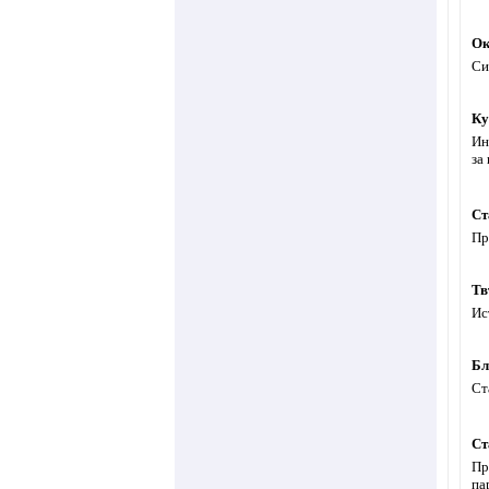
Ок
Си
Ку
Ин
за
Ст
Пр
Тв
Ис
Бл
Ст
Ст
Пр
па