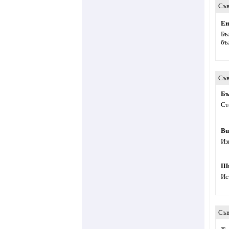
Съв
Ен
Бъ
бъ
Съв
Бъ
Ст
Bu
Из
Ш
Ис
Съв