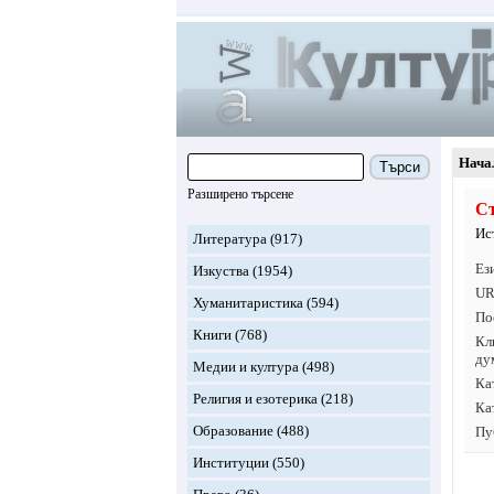
Нача
Търси
Разширено търсене
Ст
Ис
Литература
(917)
Ез
Изкуства
(1954)
UR
Хуманитаристика
(594)
По
Книги
(768)
Кл
ду
Медии и култура
(498)
Ка
Религия и езотерика
(218)
Ка
Образование
(488)
Пу
Институции
(550)