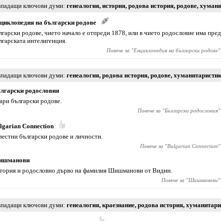
падащи ключови думи
генеалогия
,
история
,
родова история
,
родове
,
хумани
циклопедия на български родове
лгарски родове, чието начало е отпреди 1878, или в чието родословие има пре
лгарската интелигенция.
Повече за "
Енциклопедия на български родове
"
падащи ключови думи
генеалогия
,
родова история
,
родове
,
хуманитаристи
лгарски родословия
ари български родове.
Повече за "
Български родословия
"
lgarian Connection
вестни български родове и личности.
Повече за "
Bulgarian Connection
"
ишманови
тория и родословно дърво на фамилия Шишманови от Видин.
Повече за "
Шишманови
"
падащи ключови думи
генеалогия
,
краезнание
,
родова история
,
хуманитари