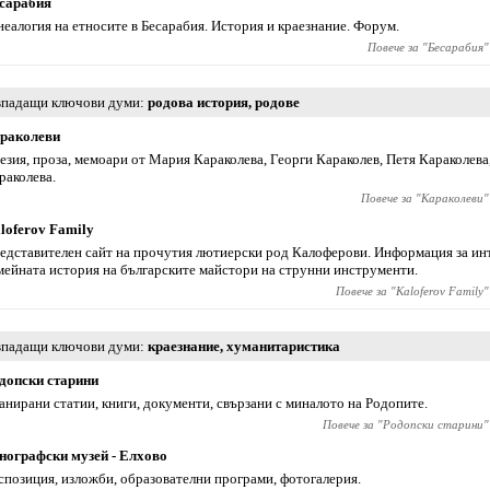
сарабия
неалогия на етносите в Бесарабия. История и краезнание. Форум.
Повече за "
Бесарабия
"
падащи ключови думи
родова история
,
родове
раколеви
езия, проза, мемоари от Мария Караколева, Георги Караколев, Петя Караколева
раколева.
Повече за "
Караколеви
"
loferov Family
едставителен сайт на прочутия лютиерски род Калоферови. Информация за инт
мейната история на българските майстори на струнни инструменти.
Повече за "
Kaloferov Family
"
падащи ключови думи
краезнание
,
хуманитаристика
допски старини
анирани статии, книги, документи, свързани с миналото на Родопите.
Повече за "
Родопски старини
"
нографски музей - Елхово
спозиция, изложби, образователни програми, фотогалерия.