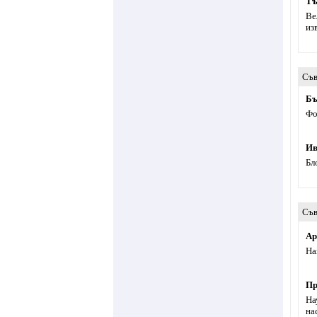
Тъ
Ве
из
Съв
Бъ
Фо
Ив
Бл
Съв
Ар
На
Пр
На
на