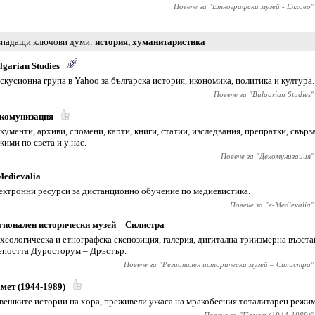
Повече за "
Етнографски музей - Елхово
"
падащи ключови думи
история
,
хуманитаристика
lgarian Studies
скусионна група в Yahoo за българска история, икономика, политика и култура.
Повече за "
Bulgarian Studies
"
комунизация
кументи, архиви, спомени, карти, книги, статии, изследвания, препратки, свърз
жими по света и у нас.
Повече за "
Декомунизация
"
Medievalia
ектронни ресурси за дистанционно обучение по медиевистика.
Повече за "
e-Medievalia
"
гионален исторически музей – Силистра
хеологическа и етнографска експозиция, галерия, дигитална триизмерна възста
епостта Дуросторум – Дръстър.
Повече за "
Регионален исторически музей – Силистра
"
мет (1944-1989)
вешките истории на хора, преживели ужаса на мракобесния тоталитарен режим