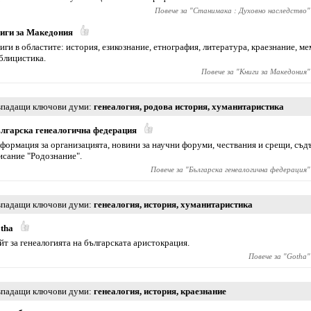
Повече за "
Станимака : Духовно наследство
"
иги за Македония
иги в областите: история, езикознание, етнография, литература, краезнание, ме
блицистика.
Повече за "
Книги за Македония
"
падащи ключови думи
генеалогия
,
родова история
,
хуманитаристика
лгарска генеалогична федерация
формация за организацията, новини за научни форуми, чествания и срещи, съд
исание "Родознание".
Повече за "
Българска генеалогична федерация
"
падащи ключови думи
генеалогия
,
история
,
хуманитаристика
tha
йт за генеалогията на българската аристокрация.
Повече за "
Gotha
"
падащи ключови думи
генеалогия
,
история
,
краезнание