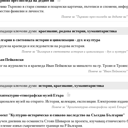
рново през погледа на дедите ни
лико Търново в стари снимки и пощенски картички, пътеписи и спомени, инфо
вестни фамилии и личности.
Повече за "
Търново през погледа на дедите ни
"
падащи ключови думи
краезнание
,
родова история
,
хуманитаристика
лгария в световната история и цивилизации - дух и култура
рум на краеведи и изследователи на родова история.
Повече за "
България в световната история и цивилизации - дух и култура
"
ан Пейковски
ог на журналиста и краеведа Иван Пейковски за миналото на гр. Троян и Троянс
Повече за "
Иван Пейковски
"
падащи ключови думи
история
,
краезнание
,
хуманитаристика
хитектурно-етнографски музей Етъра
ционален музей на открито. История, колекции, експозиции. Електронни издани
Повече за "
Архитектурно-етнографски музей Етъра
"
оект "Културно-историческо и езиково наследство на Съседна България"
учен дневник на османиста Стоян Шиваров за проекта, изучаващ етническото 
селение извън съвременните граници на Р България.