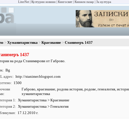
LiterNet
Културни новини
Книгосвят
Книжен пазар
За култура
ло
Хуманитаристика
Краезнание
Станимеръ 1437
анимеръ 1437
тория на рода Станимирови от Габрово.
ик
Bg
L адрес
http:/
/
stanimer.
blogspot.
com
сетено
1500
ючови
Габрово
,
краезнание
,
родова история
,
родове
,
генеалогия
,
истори
ми
хуманитаристика
тегория 1
Хуманитаристика
>
Краезнание
тегория 2
Хуманитаристика
>
Генеалогия
бликуван
17.12.2010 г.