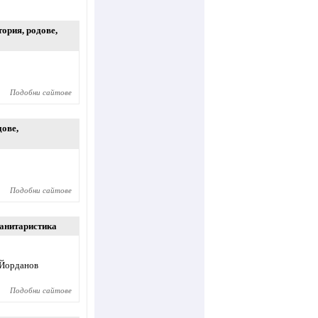
тория
,
родове
,
Подобни сайтове
дове
,
Подобни сайтове
анитаристика
 Йорданов
Подобни сайтове