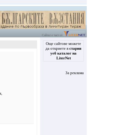
Сайтът е част от
Още сайтове можете
да откриете в
стария
уеб каталог на
LiterNet
За реклама
я
,