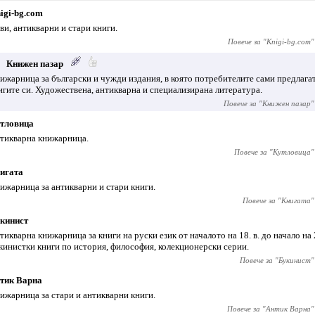
igi-bg.com
ви, антикварни и стари книги.
Повече за "
Knigi-bg.com
"
Книжен пазар
ижарница за български и чужди издания, в която потребителите сами предлага
игите си. Художествена, антикварна и специализирана литература.
Повече за "
Книжен пазар
"
тловица
тикварна книжарница.
Повече за "
Кутловица
"
игата
ижарница за антикварни и стари книги.
Повече за "
Книгата
"
кинист
тикварна книжарница за книги на руски език от началото на 18. в. до начало на 20
кинистки книги по история, философия, колекционерски серии.
Повече за "
Букинист
"
тик Варна
ижарница за стари и антикварни книги.
Повече за "
Антик Варна
"