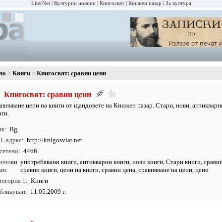
LiterNet
Културни новини
Книгосвят
Книжен пазар
За култура
ло
Книги
Книгосвят: сравни цени
Книгосвят: сравни цени
авняване цени на книги от щандовете на Книжен пазар. Стари, нови, антикварн
иги.
ик
Bg
L адрес
http:/
/
knigosviat.
net
сетено
4466
ючови
употребявани книги
,
антикварни книги
,
нови книги
,
Стари книги
, сравн
ми
сравни книги, цени на книги, сравни цена, сравняване на цени, цени
тегория 1
Книги
бликуван
11.05.2009 г.