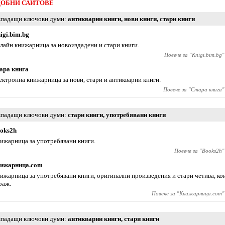
ОБНИ САЙТОВЕ
падащи ключови думи
антикварни книги
,
нови книги
,
стари книги
igi.bim.bg
лайн книжарница за новоиздадени и стари книги.
Повече за "
Knigi.bim.bg
"
ара книга
ектронна книжарница за нови, стари и антикварни книги.
Повече за "
Стара книга
"
падащи ключови думи
стари книги
,
употребявани книги
oks2h
ижарница за употребявани книги.
Повече за "
Books2h
"
ижарница.com
ижарница за употребявани книги, оригинални произведения и стари четива, кои
раж.
Повече за "
Книжарница.com
"
падащи ключови думи
антикварни книги
,
стари книги