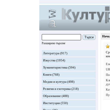
Нача
Търси
Разширено търсене
Ср
Литература
(917)
кн
Изкуства
(1954)
Ез
Хуманитаристика
(594)
UR
Книги
(768)
По
Кл
Медии и култура
(498)
ду
Религия и езотерика
(218)
Ка
Пу
Образование
(488)
Институции
(550)