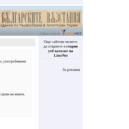
Сайтът е част от
Още сайтове можете
да откриете в
стария
уеб каталог на
LiterNet
и, употребявани
За реклама
и цени на книги,