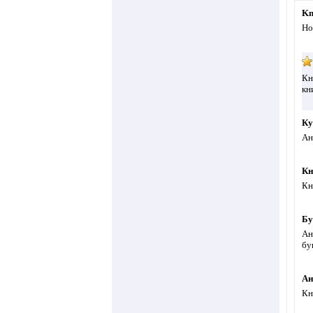
Kn
Но
Кн
кн
Ку
Ан
Кн
Кн
Бу
Ан
бу
Ан
Кн