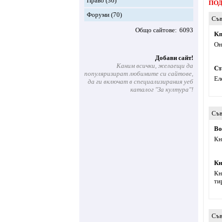
Право
(36)
ПОД
Форуми
(70)
Съв
Общо сайтове
6093
Kn
Он
Добави сайт!
Каним всички, желаещи да
Ст
популяризират любимите си сайтове,
Ел
да ги включат в специализирания уеб
каталог "За култура"!
Съв
Bo
Кн
Кн
Кн
ти
Съв