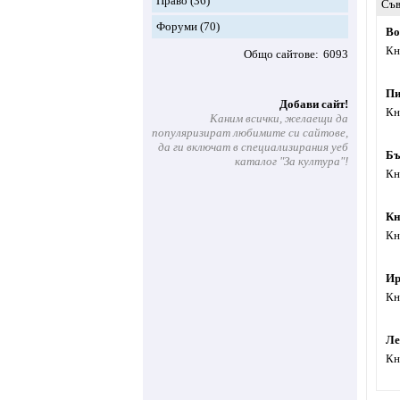
Право
(36)
Съв
Форуми
(70)
Bo
Кн
Общо сайтове
6093
Пи
Добави сайт!
Кн
Каним всички, желаещи да
популяризират любимите си сайтове,
да ги включат в специализирания уеб
Бъ
каталог "За култура"!
Кн
Кн
Кн
Ир
Кн
Ле
Кн