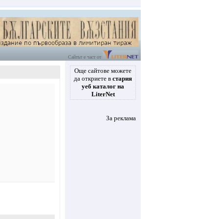
Сайтът е част от
Още сайтове можете
да откриете в
стария
уеб каталог на
LiterNet
За реклама