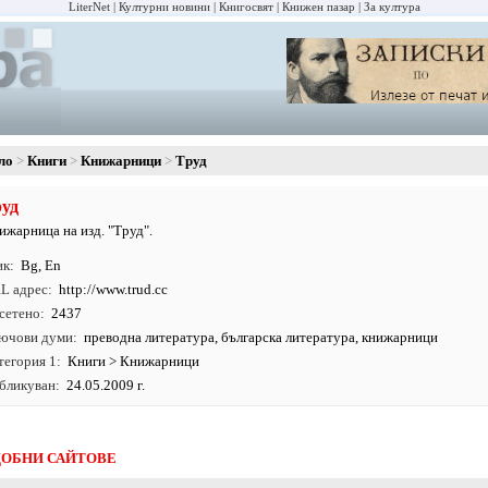
LiterNet
Културни новини
Книгосвят
Книжен пазар
За култура
ло
Книги
Книжарници
Труд
уд
ижарница на изд. "Труд".
ик
Bg
,
En
L адрес
http:/
/
www.
trud.
cc
сетено
2437
ючови думи
преводна литература
,
българска литература
,
книжарници
тегория 1
Книги
>
Книжарници
бликуван
24.05.2009 г.
ОБНИ САЙТОВЕ