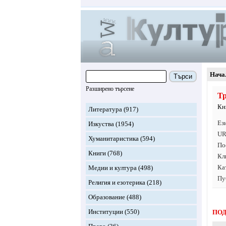
Нача
Търси
Разширено търсене
Тр
Кн
Литература
(917)
Ез
Изкуства
(1954)
UR
Хуманитаристика
(594)
По
Книги
(768)
Кл
Ка
Медии и култура
(498)
Пу
Религия и езотерика
(218)
Образование
(488)
Институции
(550)
ПОД