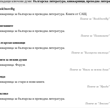
падащи ключови думи
българска литература
,
книжарници
,
преводна литер
okStoreBg
ижарница за българска и преводна литература. Книги от САЩ.
Повече за "
BookStoreBg
"
нгвините
ижарница за българска и преводна литература.
Повече за "
Пингвините
"
лгарски книжици
ижарница за българска и преводна литература.
Повече за "
Български книжици
"
иги за нежни души
ижарница. Форум.
Повече за "
Книги за нежни души
"
ида
ижарница за стари и нови книги.
Повече за "
Ирида
"
ксико
ижарница за българска и преводна литература.
Повече за "
Лексико
"