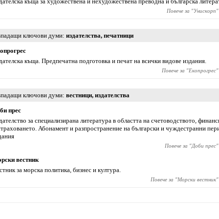
дателска къща за художествена и нехудожествена преводна и българска литера
Повече за "
Унискорп
"
падащи ключови думи
издателства
,
печатници
опрогрес
дателска къща. Предпечатна подготовка и печат на всички видове издания.
Повече за "
Екопрогрес
"
падащи ключови думи
вестници
,
издателства
би прес
дателство за специализирана литература в областта на счетоводството, финанс
страховането. Абонамент и разпространение на български и чуждестранни пе
дания
Повече за "
Доби прес
"
рски вестник
стник за морска политика, бизнес и култура.
Повече за "
Морски вестник
"