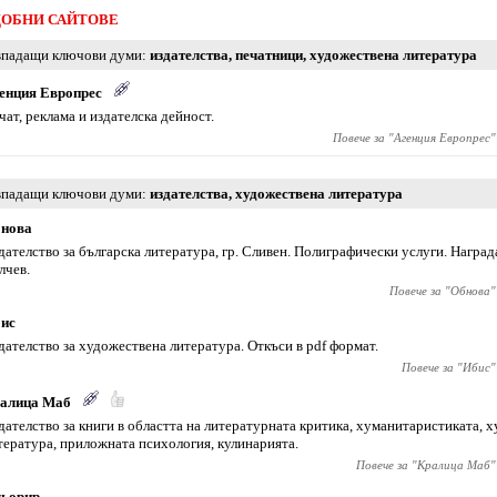
ОБНИ САЙТОВЕ
падащи ключови думи
издателства
,
печатници
,
художествена литература
енция Европрес
чат, реклама и издателска дейност.
Повече за "
Агенция Европрес
"
падащи ключови думи
издателства
,
художествена литература
нова
дателство за българска литература, гр. Сливен. Полиграфически услуги. Награда
лчев.
Повече за "
Обнова
"
ис
дателство за художествена литература. Откъси в pdf формат.
Повече за "
Ибис
"
алица Маб
дателство за книги в областта на литературната критика, хуманитаристиката, 
тература, приложната психология, кулинарията.
Повече за "
Кралица Маб
"
ьорир