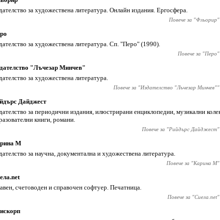
дателство за художествена литература. Онлайн издания. Ергосфера.
Повече за "
Фльорир
"
ро
дателство за художествена литература. Сп. "Перо" (1990).
Повече за "
Перо
"
дателство "Лъчезар Минчев"
дателство за художествена литература.
Повече за "
Издателство "Лъчезар Минчев"
"
йдърс Дайджест
дателство за периодични издания, илюстрирани енциклопедии, музикални коле
разователни книги, романи.
Повече за "
Рийдърс Дайджест
"
рина М
дателство за научна, документална и художествена литература.
Повече за "
Карина М
"
ела.net
авен, счетоводен и справочен софтуер. Печатница.
Повече за "
Сиела.net
"
искорп