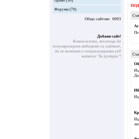
Право
(36)
ПОД
Форуми
(70)
Съв
Общо сайтове
6093
Аг
Пе
Добави сайт!
Каним всички, желаещи да
популяризират любимите си сайтове,
да ги включат в специализирания уеб
Съв
каталог "За култура"!
Об
Из
Да
Иб
Из
Кр
Из
ли
Фл