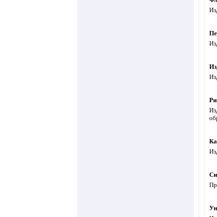
Из
Пе
Из
Из
Из
Ри
Из
об
Ка
Из
Си
Пр
Ун