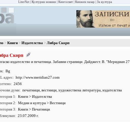
LiterNet
Културни новини
Книгосвят
Книжен пазар
За култура
ло
Книги
Издателства
Либра Скорп
ибра Скорп
ргаско издателство и печатница. Забавни страници. Дайджест. В. "Меридиан 27"
ик
Bg
L адрес
http:/
/
www.
meridian27.
com
сетено
2456
ючови думи
печатници
,
вестници
,
художествена литература
,
издателства
тегория 1
Книги
>
Издателства
тегория 2
Медии и култура
>
Вестници
тегория 3
Книги
>
Печатници
бликуван
23.07.2009 г.