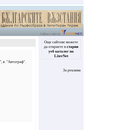
Сайтът е част от
Още сайтове можете
да откриете в
стария
уеб каталог на
LiterNet
, в. "Автограф".
За реклама