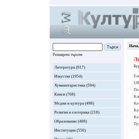
Нача
Търси
Разширено търсене
Л
Бу
Литература
(917)
Ез
Изкуства
(1954)
UR
Хуманитаристика
(594)
По
Книги
(768)
Кл
Медии и култура
(498)
Ка
Ка
Религия и езотерика
(218)
Ка
Образование
(488)
Пу
Институции
(550)