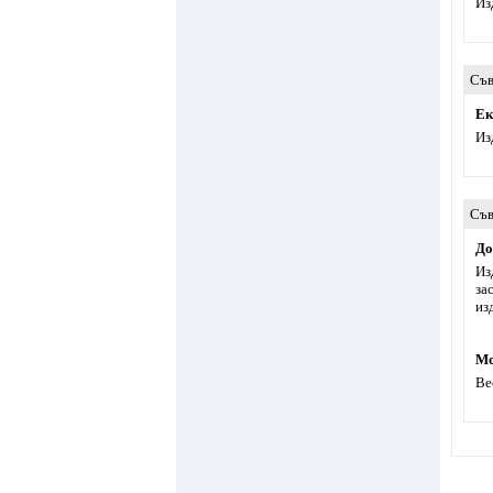
Из
Съв
Ек
Из
Съв
До
Из
за
из
Мо
Ве