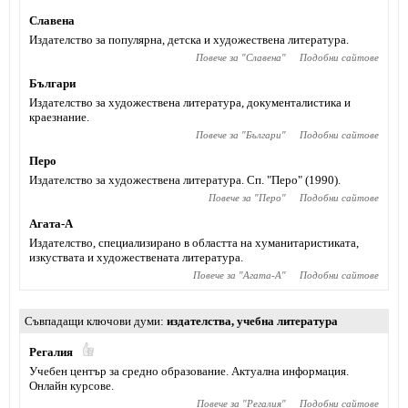
Славена
Издателство за популярна, детска и художествена литература.
Повече за "
Славена
"
Подобни сайтове
Българи
Издателство за художествена литература, документалистика и
краезнание.
Повече за "
Българи
"
Подобни сайтове
Перо
Издателство за художествена литература. Сп. "Перо" (1990).
Повече за "
Перо
"
Подобни сайтове
Агата-А
Издателство, специализирано в областта на хуманитаристиката,
изкуствата и художествената литература.
Повече за "
Агата-А
"
Подобни сайтове
Съвпадащи ключови думи
издателства
,
учебна литература
Регалия
Учебен център за средно образование. Актуална информация.
Онлайн курсове.
Повече за "
Регалия
"
Подобни сайтове