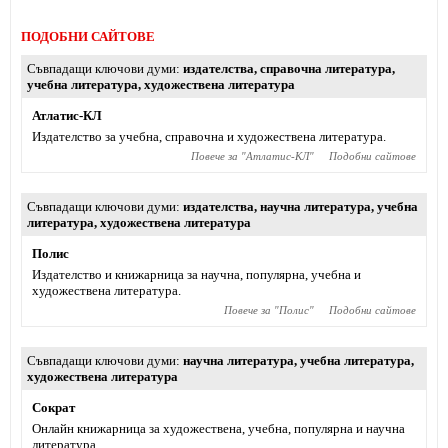
ПОДОБНИ САЙТОВЕ
Съвпадащи ключови думи
издателства
,
справочна литература
,
учебна литература
,
художествена литература
Атлатис-КЛ
Издателство за учебна, справочна и художествена литература.
Повече за "
Атлатис-КЛ
"
Подобни сайтове
Съвпадащи ключови думи
издателства
,
научна литература
,
учебна
литература
,
художествена литература
Полис
Издателство и книжарница за научна, популярна, учебна и
художествена литература.
Повече за "
Полис
"
Подобни сайтове
Съвпадащи ключови думи
научна литература
,
учебна литература
,
художествена литература
Сократ
Онлайн книжарница за художествена, учебна, популярна и научна
литература.