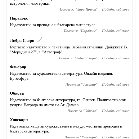
астрология, езотерика.
Повече за "
Лира Принт
"
Подобни сайтове
Парадокс
Издателство за преводна и българска литература.
Повече за "
Парадокс
"
Подобни сайтове
Либра Скорп
Бургаско издателство и печатница. Забавни страници. Дайджест. В.
"Меридиан 27", в. "Автограф".
Повече за "
Либра Скорп
"
Подобни сайтове
Фльорир
Издателство за художествена литература. Онлайн издания.
Ергосфера.
Повече за "
Фльорир
"
Подобни сайтове
Обнова
Издателство за българска литература, гр. Сливен. Полиграфически
услуги. Награда на името на Ат. Далчев.
Повече за "
Обнова
"
Подобни сайтове
Унискорп
Издателска къща за художествена и нехудожествена преводна и
българска литература.
Повече за "
Унискорп
"
Подобни сайтове