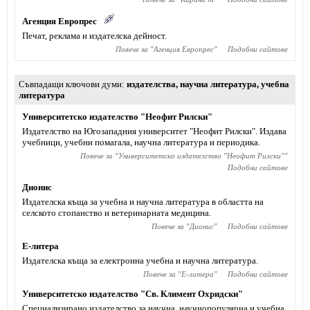
Агенция Европрес
Печат, реклама и издателска дейност.
Повече за "
Агенция Европрес
"
Подобни сайтове
Съвпадащи ключови думи
издателства
,
научна литература
,
учебна
литература
Университетско издателство "Неофит Рилски"
Издателство на Югозападния университет "Неофит Рилски". Издава
учебници, учебни помагала, научна литература и периодика.
Повече за "
Университетско издателство "Неофит Рилски"
"
Подобни сайтове
Дионис
Издателска къща за учебна и научна литература в областта на
селското стопанство и ветеринарната медицина.
Повече за "
Дионис
"
Подобни сайтове
Е-литера
Издателска къща за електронна учебна и научна литература.
Повече за "
Е-литера
"
Подобни сайтове
Университетско издателство "Св. Климент Охридски"
Специализирано издателство за научна, научнопопулярна и учебна