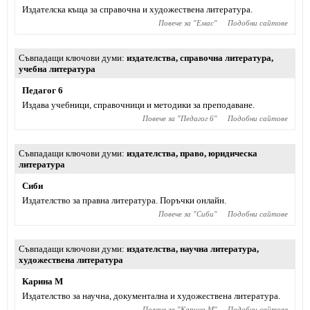
Издателска къща за справочна и художествена литература.
Повече за "
Емас
"
Подобни сайтове
Съвпадащи ключови думи
издателства
,
справочна литература
,
учебна литература
Педагог 6
Издава учебници, справочници и методики за преподаване.
Повече за "
Педагог 6
"
Подобни сайтове
Съвпадащи ключови думи
издателства
,
право
,
юридическа
литература
Сиби
Издателство за правна литература. Поръчки онлайн.
Повече за "
Сиби
"
Подобни сайтове
Съвпадащи ключови думи
издателства
,
научна литература
,
художествена литература
Карина М
Издателство за научна, документална и художествена литература.
Повече за "
Карина М
"
Подобни сайтове