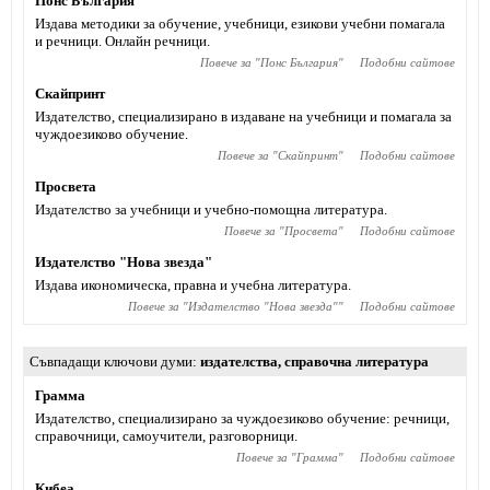
Понс България
Издава методики за обучение, учебници, езикови учебни помагала
и речници. Онлайн речници.
Повече за "
Понс България
"
Подобни сайтове
Скайпринт
Издателство, специализирано в издаване на учебници и помагала за
чуждоезиково обучение.
Повече за "
Скайпринт
"
Подобни сайтове
Просвета
Издателство за учебници и учебно-помощна литература.
Повече за "
Просвета
"
Подобни сайтове
Издателство "Нова звезда"
Издава икономическа, правна и учебна литература.
Повече за "
Издателство "Нова звезда"
"
Подобни сайтове
Съвпадащи ключови думи
издателства
,
справочна литература
Грамма
Издателство, специализирано за чуждоезиково обучение: речници,
справочници, самоучители, разговорници.
Повече за "
Грамма
"
Подобни сайтове
Кибеа