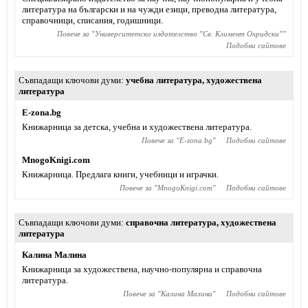
литература на български и на чужди езици, преводна литература,
справочници, списания, годишници.
Повече за "
Университетско издателство "Св. Климент Охридски"
"
Подобни сайтове
Съвпадащи ключови думи
учебна литература
,
художествена
литература
Е-zona.bg
Книжарница за детска, учебна и художествена литература.
Повече за "
Е-zona.bg
"
Подобни сайтове
MnogoKnigi.com
Книжарница. Предлага книги, учебници и играчки.
Повече за "
MnogoKnigi.com
"
Подобни сайтове
Съвпадащи ключови думи
справочна литература
,
художествена
литература
Калина Малина
Книжарница за художествена, научно-популярна и справочна
литература.
Повече за "
Калина Малина
"
Подобни сайтове