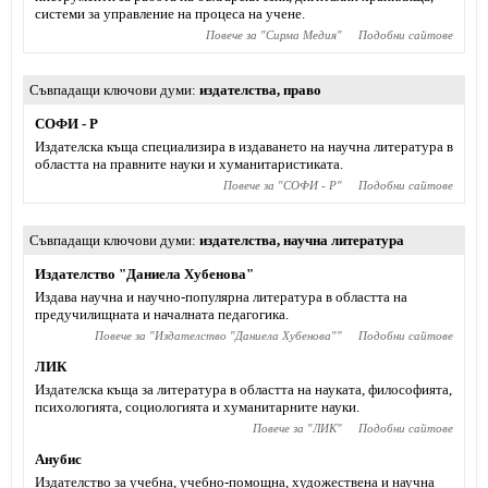
системи за управление на процеса на учене.
Повече за "
Сирма Медия
"
Подобни сайтове
Съвпадащи ключови думи
издателства
,
право
СОФИ - Р
Издателска къща специализира в издаването на научна литература в
областта на правните науки и хуманитаристиката.
Повече за "
СОФИ - Р
"
Подобни сайтове
Съвпадащи ключови думи
издателства
,
научна литература
Издателство "Даниела Хубенова"
Издава научна и научно-популярна литература в областта на
предучилищната и началната педагогика.
Повече за "
Издателство "Даниела Хубенова"
"
Подобни сайтове
ЛИК
Издателска къща за литература в областта на науката, философията,
психологията, социологията и хуманитарните науки.
Повече за "
ЛИК
"
Подобни сайтове
Анубис
Издателство за учебна, учебно-помощна, художествена и научна