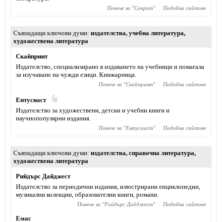
Повече за "
Сократ
"
Подобни сайтове
Съвпадащи ключови думи
издателства
,
учебна литература
,
художествена литература
Скайпринт
Издателство, специализирано в издаването на учебници и помагала
за изучаване на чужди езици. Книжарница.
Повече за "
Скайпринт
"
Подобни сайтове
Ентусиаст
Издателство за художествени, детски и учебни книги и
научнопопулярни издания.
Повече за "
Ентусиаст
"
Подобни сайтове
Съвпадащи ключови думи
издателства
,
справочна литература
,
художествена литература
Рийдърс Дайджест
Издателство за периодични издания, илюстрирани енциклопедии,
музикални колекции, образователни книги, романи.
Повече за "
Рийдърс Дайджест
"
Подобни сайтове
Емас