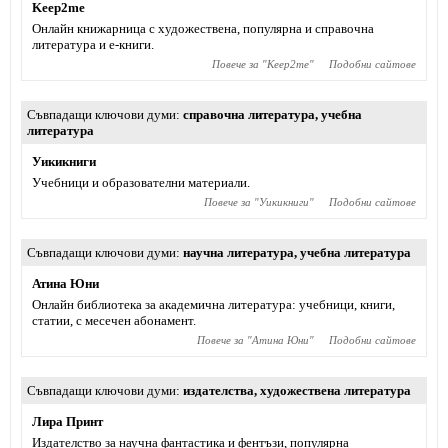
Keep2me
Онлайн книжарница с художествена, популярна и справочна
литература и е-книги.
Повече за "
Keep2me
"
Подобни сайтове
Съвпадащи ключови думи
справочна литература
,
учебна
литература
Уикикниги
Учебници и образователни материали.
Повече за "
Уикикниги
"
Подобни сайтове
Съвпадащи ключови думи
научна литература
,
учебна литература
Атина Юни
Онлайн библиотека за академична литература: учебници, книги,
статии, с месечен абонамент.
Повече за "
Атина Юни
"
Подобни сайтове
Съвпадащи ключови думи
издателства
,
художествена литература
Лира Принт
Издателство за научна фантастика и фентъзи, популярна