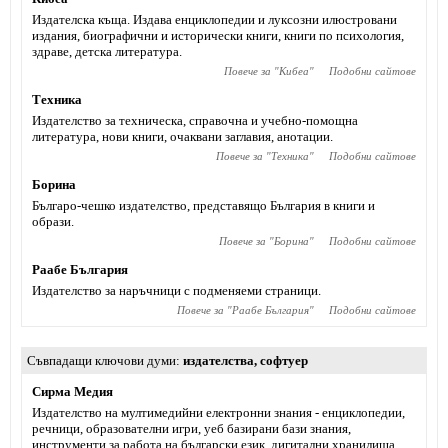
Издателска къща. Издава енциклопедии и луксозни илюстровани
издания, биографични и исторически книги, книги по психология,
здраве, детска литература.
Повече за "
Кибеа
"
Подобни сайтове
Техника
Издателство за техническа, справочна и учебно-помощна
литература, нови книги, очаквани заглавия, анотации.
Повече за "
Техника
"
Подобни сайтове
Борина
Българо-чешко издателство, представящо България в книги и
образи.
Повече за "
Борина
"
Подобни сайтове
Раабе България
Издателство за наръчници с подменяеми страници.
Повече за "
Раабе България
"
Подобни сайтове
Съвпадащи ключови думи
издателства
,
софтуер
Сирма Медия
Издателство на мултимедийни електронни знания - енциклопедии,
речници, образователни игри, уеб базирани бази знания,
инструменти за работа на български език, дигитални хранилища,