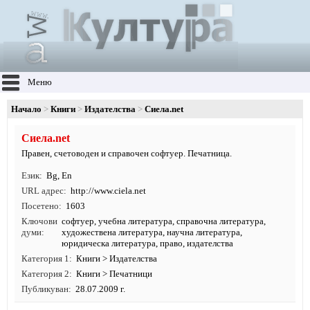
Меню
Начало
Книги
Издателства
Сиела.net
Сиела.net
Правен, счетоводен и справочен софтуер. Печатница.
Език
Bg
,
En
URL адрес
http:/
/
www.
ciela.
net
Посетено
1603
Ключови
софтуер
,
учебна литература
,
справочна литература
,
думи
художествена литература
,
научна литература
,
юридическа литература
,
право
,
издателства
Категория 1
Книги
>
Издателства
Категория 2
Книги
>
Печатници
Публикуван
28.07.2009 г.