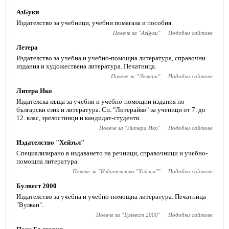
АзБуки
Издателство за учебници, учебни помагала и пособия.
Повече за "
АзБуки
"
Подобни сайтове
Летера
Издателство за учебна и учебно-помощна литература, справочни
издания и художествена литература. Печатница.
Повече за "
Летера
"
Подобни сайтове
Литера Ико
Издателска къща за учебни и учебно-помощни издания по
български език и литература. Сп. "Литерайко" за ученици от 7. до
12. клас, зрелостници и кандидат-студенти.
Повече за "
Литера Ико
"
Подобни сайтове
Издателство "Хейзъл"
Специализирано в издаването на речници, справочници и учебно-
помощна литература.
Повече за "
Издателство "Хейзъл"
"
Подобни сайтове
Булвест 2000
Издателство за учебна и учебно-помощна литература. Печатница
"Вулкан".
Повече за "
Булвест 2000
"
Подобни сайтове