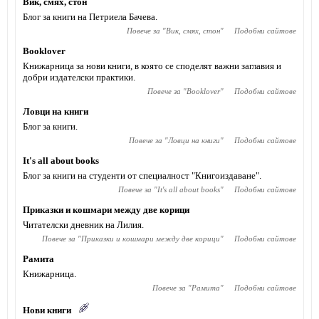
Вик, смях, стон
Блог за книги на Петриела Бачева.
Повече за "
Вик, смях, стон
"
Подобни сайтове
Booklover
Книжарница за нови книги, в която се споделят важни заглавия и
добри издателски практики.
Повече за "
Booklover
"
Подобни сайтове
Ловци на книги
Блог за книги.
Повече за "
Ловци на книги
"
Подобни сайтове
It's all about books
Блог за книги на студенти от специалност "Книгоиздаване".
Повече за "
It's all about books
"
Подобни сайтове
Приказки и кошмари между две корици
Читателски дневник на Лилия.
Повече за "
Приказки и кошмари между две корици
"
Подобни сайтове
Рамита
Книжарница.
Повече за "
Рамита
"
Подобни сайтове
Нови книги