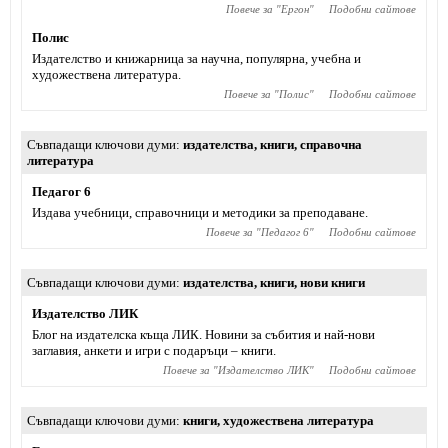
Повече за "
Ергон
"
Подобни сайтове
Полис
Издателство и книжарница за научна, популярна, учебна и
художествена литература.
Повече за "
Полис
"
Подобни сайтове
Съвпадащи ключови думи
издателства
,
книги
,
справочна
литература
Педагог 6
Издава учебници, справочници и методики за преподаване.
Повече за "
Педагог 6
"
Подобни сайтове
Съвпадащи ключови думи
издателства
,
книги
,
нови книги
Издателство ЛИК
Блог на издателска къща ЛИК. Новини за събития и най-нови
заглавия, анкети и игри с подаръци – книги.
Повече за "
Издателство ЛИК
"
Подобни сайтове
Съвпадащи ключови думи
книги
,
художествена литература