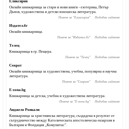
Еликсирия
Онлайн книжарница за стари и нови книги - езотерика, Петър
Дънов, художествена и детско-юношеска литература.
Повече за "
Еликсирия
"
Подобни сайтове
Издател.бг
Онлайн книжарница.
Повече за "
Издател.бг
"
Подобни сайтове
Телец
Книжарница в гр. Пещера.
Повече за "
Телец
"
Подобни сайтове
Сократ
Онлайн книжарница за художествена, учебна, популярна и научна
литература.
Повече за "
Сократ
"
Подобни сайтове
Е-zona.bg
Книжарница за детска, учебна и художествена литература.
Повече за "
Е-zona.bg
"
Подобни сайтове
Анджело Ронкали
Книжарница за християнска литература, създадена в резултат от
сътрудничество между Католическата апостолическа екзархия в
България и Фондация „Комунитас”.