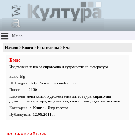
Меню
Начало
Книги
Издателства
Емас
Емас
Издателска къща за справочна и художествена литература.
Език
Bg
URL адрес
http:/
/
www.
emasbooks.
com
Посетено
2160
Ключови
нови книги
,
художествена литература
,
справочна
думи
литература
,
издателства
,
книги
, Емас, издателски къщи
Категория 1
Книги
>
Издателства
Публикуван
12.08.2011 г.
ПОДОБНИ САЙТОВЕ