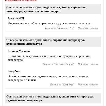
Съвпадащи ключови думи
издателства
,
книги
,
справочна
литература
,
художествена литература
Атлатис-КЛ
Издателство за учебна, справочна и художествена литература.
Повече за "
Атлатис-КЛ
"
Подобни сайтове
Съвпадащи ключови думи
книги
,
справочна литература
,
художествена литература
Калина Малина
Книжарница за художествена, научно-популярна и справочна
литература.
Повече за "
Калина Малина
"
Подобни сайтове
Keep2me
Онлайн книжарница с художествена, популярна и справочна
литература и е-книги.
Повече за "
Keep2me
"
Подобни сайтове
Съвпадащи ключови думи
издателства
,
справочна литература
,
художествена литература