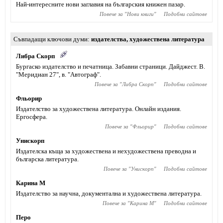
Най-интересните нови заглавия на българския книжен пазар.
Повече за "
Нови книги
"
Подобни сайтове
Съвпадащи ключови думи
издателства
,
художествена литература
Либра Скорп
Бургаско издателство и печатница. Забавни страници. Дайджест. В.
"Меридиан 27", в. "Автограф".
Повече за "
Либра Скорп
"
Подобни сайтове
Фльорир
Издателство за художествена литература. Онлайн издания.
Ергосфера.
Повече за "
Фльорир
"
Подобни сайтове
Унискорп
Издателска къща за художествена и нехудожествена преводна и
българска литература.
Повече за "
Унискорп
"
Подобни сайтове
Карина М
Издателство за научна, документална и художествена литература.
Повече за "
Карина М
"
Подобни сайтове
Перо