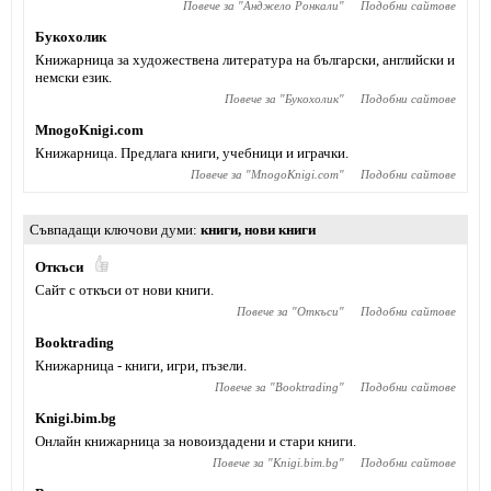
Повече за "
Анджело Ронкали
"
Подобни сайтове
Букохолик
Книжарница за художествена литература на български, английски и
немски език.
Повече за "
Букохолик
"
Подобни сайтове
MnogoKnigi.com
Книжарница. Предлага книги, учебници и играчки.
Повече за "
MnogoKnigi.com
"
Подобни сайтове
Съвпадащи ключови думи
книги
,
нови книги
Откъси
Сайт с откъси от нови книги.
Повече за "
Откъси
"
Подобни сайтове
Booktrading
Книжарница - книги, игри, пъзели.
Повече за "
Booktrading
"
Подобни сайтове
Knigi.bim.bg
Онлайн книжарница за новоиздадени и стари книги.
Повече за "
Knigi.bim.bg
"
Подобни сайтове