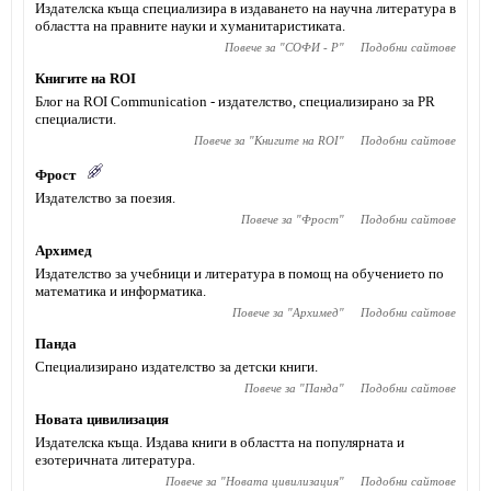
Издателска къща специализира в издаването на научна литература в
областта на правните науки и хуманитаристиката.
Повече за "
СОФИ - Р
"
Подобни сайтове
Книгите на ROI
Блог на ROI Communication - издателство, специализирано за PR
специалисти.
Повече за "
Книгите на ROI
"
Подобни сайтове
Фрост
Издателство за поезия.
Повече за "
Фрост
"
Подобни сайтове
Архимед
Издателство за учебници и литература в помощ на обучението по
математика и информатика.
Повече за "
Архимед
"
Подобни сайтове
Панда
Специализирано издателство за детски книги.
Повече за "
Панда
"
Подобни сайтове
Новата цивилизация
Издателска къща. Издава книги в областта на популярната и
езотеричната литература.
Повече за "
Новата цивилизация
"
Подобни сайтове