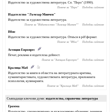
Издателство за художествена литература. Сп. "Перо" (1990).
Повече за "
Перо
"
Подобни сайтове
Издателство "Лъчезар Минчев"
Издателство за художествена литература.
Повече за "
Издателство "Лъчезар Минчев"
"
Подобни сайтове
Ибис
Издателство за художествена литература. Откъси в pdf формат.
Повече за "
Ибис
"
Подобни сайтове
Агенция Европрес
Печат, реклама и издателска дейност.
Повече за "
Агенция Европрес
"
Подобни сайтове
Кралица Маб
Издателство за книги в областта на литературната критика,
хуманитаристиката, художествената литература, приложната
психология, кулинарията.
Повече за "
Кралица Маб
"
Подобни сайтове
Съвпадащи ключови думи
издателства
,
справочна литература
Грамма
Издателство, специализирано за чуждоезиково обучение: речници,