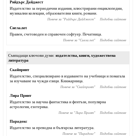
Рийдърс Дайджест
Издателство за периодични издания, илюстрирани енциклопедии,
музикални колекции, образователни книги, романи.
Повече за "
Рийдърс Дайджест
"
Подобни сайтове
Сиела.net
Правен, счетоводен и справочен софтуер. Печатница.
Повече за "
Сиела.net
"
Подобни сайтове
Съвпадащи ключови думи
издателства
,
книги
,
художествена
литература
Скайпринт
Издателство, специализирано в издаването на учебници и помагала
за изучаване на чужди езици. Книжарница.
Повече за "
Скайпринт
"
Подобни сайтове
Лира Принт
Издателство за научна фантастика и фентъзи, популярна
астрология, езотерика.
Повече за "
Лира Принт
"
Подобни сайтове
Парадокс
Издателство за преводна и българска литература.
Повече за "
Парадокс
"
Подобни сайтове