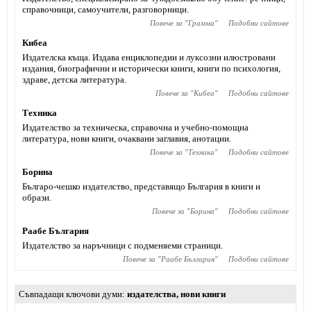
справочници, самоучители, разговорници.
Повече за "
Грамма
"
Подобни сайтове
Кибеа
Издателска къща. Издава енциклопедии и луксозни илюстровани
издания, биографични и исторически книги, книги по психология,
здраве, детска литература.
Повече за "
Кибеа
"
Подобни сайтове
Техника
Издателство за техническа, справочна и учебно-помощна
литература, нови книги, очаквани заглавия, анотации.
Повече за "
Техника
"
Подобни сайтове
Борина
Българо-чешко издателство, представящо България в книги и
образи.
Повече за "
Борина
"
Подобни сайтове
Раабе България
Издателство за наръчници с подменяеми страници.
Повече за "
Раабе България
"
Подобни сайтове
Съвпадащи ключови думи
издателства
,
нови книги