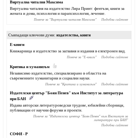
Виртуална читалня Максима
Виртуална читалня на издателство Лира Принт: фентъзи, книги за
жената и дома, психология и парапсихология, лечение.
Повече за "
Виртуална читалня Максима
"
Подобни сайтове
Съвпадащи ключови думи
издателства
,
книги
Е-книги
Книжарница и издателство за заглавия и издания в електронен вид.
Повече за "
Е-книги
"
Подобни сайтове
Критика и хуманизъм
Независимо издателство, специализирано в областта на
съвременните хуманитарни и социални науки.
Повече за "
Критика и хуманизъм
"
Подобни сайтове
Издателски център "Боян Пенев" към Институт за литература
при БАН
Издава авторски литературоведски трудове, юбилейни сборници,
публикации от научни форуми и проекти.
Повече за "
Издателски център "Боян Пенев" към Институт за
литература при БАН
"
Подобни сайтове
СОФИ - Р