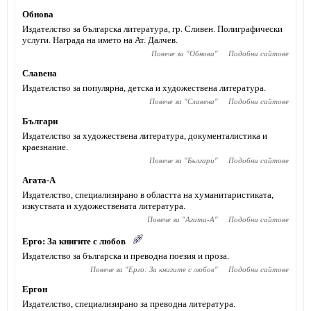
Обнова
Издателство за българска литература, гр. Сливен. Полиграфически
услуги. Награда на името на Ат. Далчев.
Повече за "
Обнова
"
Подобни сайтове
Славена
Издателство за популярна, детска и художествена литература.
Повече за "
Славена
"
Подобни сайтове
Българи
Издателство за художествена литература, документалистика и
краезнание.
Повече за "
Българи
"
Подобни сайтове
Агата-А
Издателство, специализирано в областта на хуманитаристиката,
изкуствата и художествената литература.
Повече за "
Агата-А
"
Подобни сайтове
Ерго: За книгите с любов
Издателство за българска и преводна поезия и проза.
Повече за "
Ерго: За книгите с любов
"
Подобни сайтове
Ергон
Издателство, специализирано за преводна литература.