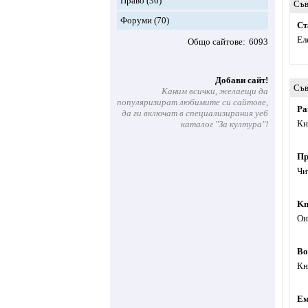
Право
(36)
Съв
Форуми
(70)
Ст
Ел
Общо сайтове
6093
Добави сайт!
Съв
Каним всички, желаещи да
популяризират любимите си сайтове,
Ра
да ги включат в специализирания уеб
Кн
каталог "За култура"!
Пр
Чи
Kn
Он
Bo
Кн
Ем