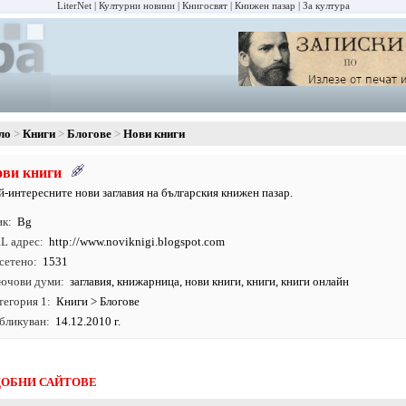
LiterNet
Културни новини
Книгосвят
Книжен пазар
За култура
ло
Книги
Блогове
Нови книги
ви книги
й-интересните нови заглавия на българския книжен пазар.
ик
Bg
L адрес
http:/
/
www.
noviknigi.
blogspot.
com
сетено
1531
ючови думи
заглавия
,
книжарница
,
нови книги
,
книги
, книги онлайн
тегория 1
Книги
>
Блогове
бликуван
14.12.2010 г.
ОБНИ САЙТОВЕ