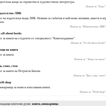
дателска къща за справочна и художествена литература.
Повече за "
Емас
"
дателство ЛИК
ог на издателска къща ЛИК. Новини за събития и най-нови заглавия, анкети и иг
иги.
Повече за "
Издателство ЛИК
"
's all about books
ог за книги на студенти от специалност "Книгоиздаване".
Повече за "
It's all about books
"
вци на книги
ог за книги.
Повече за "
Ловци на книги
"
к, смях, стон
ог за книги на Петриела Бачева.
Повече за "
Вик, смях, стон
"
rift shop
ижарница за нови и използвани книги.
Повече за "
Thrift shop
"
падащи ключови думи
книги
,
книжарница