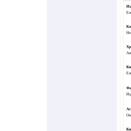
Из
Ел
Kn
Но
Хр
Ан
Кн
Ел
Фа
Из
Аг
Он
Кн