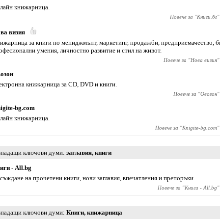
лайн книжарница.
Повече за "
Книги.бг
"
ва визия
ижарница за книги по мениджмънт, маркетинг, продажби, предприемачество, б
офесионални умения, личностно развитие и стил на живот.
Повече за "
Нова визия
"
озон
ектронна книжарница за CD, DVD и книги.
Повече за "
Овозон
"
igite-bg.com
лайн книжарница.
Повече за "
Knigite-bg.com
"
падащи ключови думи
заглавия
,
книги
иги - All.bg
съждане на прочетени книги, нови заглавия, впечатления и препоръки.
Повече за "
Книги - All.bg
"
падащи ключови думи
Книги
,
книжарница