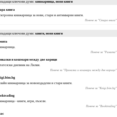
падащи ключови думи
книжарница
,
нови книги
ара книга
ектронна книжарница за нови, стари и антикварни книги.
Повече за "
Стара книга
"
падащи ключови думи
книги
,
нови книги
мита
ижарница.
Повече за "
Рамита
"
иказки и кошмари между две корици
тателски дневник на Лилия.
Повече за "
Приказки и кошмари между две корици
"
igi.bim.bg
лайн книжарница за новоиздадени и стари книги.
Повече за "
Knigi.bim.bg
"
oktrading
ижарница - книги, игри, пъзели.
Повече за "
Booktrading
"
ас