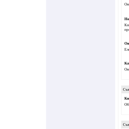
Он
Но
Кн
пр
Ов
Ел
Kn
Oн
Съв
Кн
Об
Съв