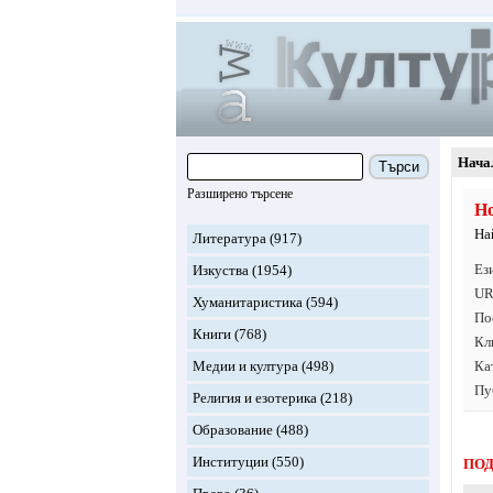
Нача
Търси
Разширено търсене
Но
На
Литература
(917)
Ез
Изкуства
(1954)
UR
Хуманитаристика
(594)
По
Книги
(768)
Кл
Медии и култура
(498)
Ка
Пу
Религия и езотерика
(218)
Образование
(488)
Институции
(550)
ПОД