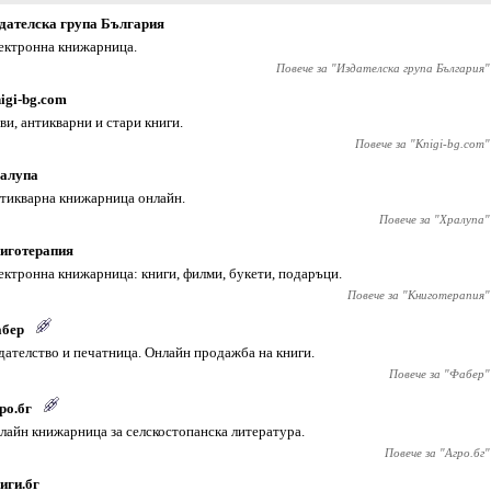
дателска група България
ектронна книжарница.
Повече за "
Издателска група България
"
igi-bg.com
ви, антикварни и стари книги.
Повече за "
Knigi-bg.com
"
алупа
тикварна книжарница онлайн.
Повече за "
Хралупа
"
иготерапия
ектронна книжарница: книги, филми, букети, подаръци.
Повече за "
Книготерапия
"
бер
дателство и печатница. Онлайн продажба на книги.
Повече за "
Фабер
"
ро.бг
лайн книжарница за селскостопанска литература.
Повече за "
Агро.бг
"
иги.бг