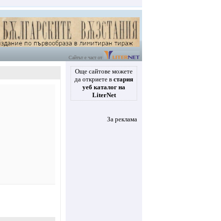
Сайтът е част от
Още сайтове можете
да откриете в
стария
уеб каталог на
LiterNet
За реклама