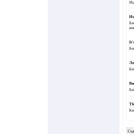
Из
Из
Бл
кн
It
Бл
Ло
Бл
Ви
Бл
Th
Кн
Съв