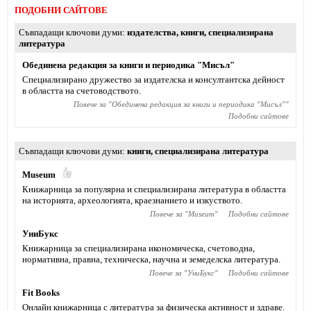
ПОДОБНИ САЙТОВЕ
Съвпадащи ключови думи
издателства
,
книги
,
специализирана
литература
Обединена редакция за книги и периодика "Мисъл"
Специализирано дружество за издателска и консултантска дейност
в областта на счетоводството.
Повече за "
Обединена редакция за книги и периодика "Мисъл"
"
Подобни сайтове
Съвпадащи ключови думи
книги
,
специализирана литература
Museum
Книжарница за популярна и специализирана литература в областта
на историята, археологията, краезнанието и изкуството.
Повече за "
Museum
"
Подобни сайтове
УниБукс
Книжарница за специализирана икономическа, счетоводна,
нормативна, правна, техническа, научна и земеделска литература.
Повече за "
УниБукс
"
Подобни сайтове
Fit Books
Онлайн книжарница с литература за физическа активност и здраве.