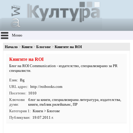
Меню
Начало
Книги
Блогове
Книгите на ROI
Книгите на ROI
Блог на ROI Communication - издателство, специализирано за PR
специалисти.
Език
Bg
URL адрес
http:/
/
roibooks.
com
Посетено
1010
Ключови
блог за книги
,
специализирана литература
,
издателства
,
думи
книги
, пъблик рилейшънс, ПР
Категория 1
Книги
>
Блогове
Публикуван
19.07.2011 г.