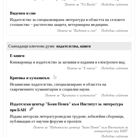
Повече за "
Fit Books
"
Подобни сайтове
Виденов и син
Издателство за специализирана литература в областта на селското
стопанство – растителна защита, ветеринарна медицина.
Повече за "
Виденов и син
"
Подобни сайтове
Съвпадащи ключови думи
издателства
,
книги
Е-книги
Книжарница и издателство за заглавия и издания в електронен вид.
Повече за "
Е-книги
"
Подобни сайтове
Критика и хуманизъм
Независимо издателство, специализирано в областта на
съвременните хуманитарни и социални науки.
Повече за "
Критика и хуманизъм
"
Подобни сайтове
Издателски център "Боян Пенев" към Институт за литература
при БАН
Издава авторски литературоведски трудове, юбилейни сборници,
публикации от научни форуми и проекти.
Повече за "
Издателски център "Боян Пенев" към Институт за
литература при БАН
"
Подобни сайтове