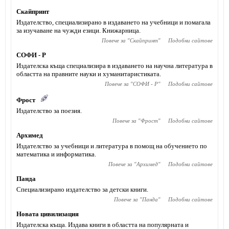
Скайпринт
Издателство, специализирано в издаването на учебници и помагала
за изучаване на чужди езици. Книжарница.
Повече за "
Скайпринт
"
Подобни сайтове
СОФИ - Р
Издателска къща специализира в издаването на научна литература в
областта на правните науки и хуманитаристиката.
Повече за "
СОФИ - Р
"
Подобни сайтове
Фрост
Издателство за поезия.
Повече за "
Фрост
"
Подобни сайтове
Архимед
Издателство за учебници и литература в помощ на обучението по
математика и информатика.
Повече за "
Архимед
"
Подобни сайтове
Панда
Специализирано издателство за детски книги.
Повече за "
Панда
"
Подобни сайтове
Новата цивилизация
Издателска къща. Издава книги в областта на популярната и