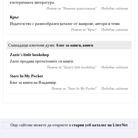
езотеричната литература.
Повече за "
Новата цивилизация
"
Подобни сайтове
Кръг
Издателство с разнообразен каталог от жанрове, автори и теми.
Повече за "
Кръг
"
Подобни сайтове
Съвпадащи ключови думи
блог за книги
,
книги
Zazie's little bookshop
Zazie продава прочетените си книги.
Повече за "
Zazie's little bookshop
"
Подобни сайтове
Stars In My Pocket
Блог за книги на Владимир.
Повече за "
Stars In My Pocket
"
Подобни сайтове
Още сайтове можете да откриете в
стария уеб каталог на LiterNet