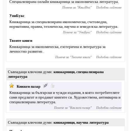
Специализирана онлайн книжарница за икономическа литература.
Повече за "
КнигИко
"
Подобни сайтове
УниБукс
Книжарница за специализирана икономическа, счетоводна,
нормативна, правна, техническа, научна и земеделска литература.
Повече за "
УниБукс
"
Подобни сайтове
Твоите книги
Книжарница за икономическа, езотерична и литература за
личностно развитие.
Повече за "
Твоите книги
"
Подобни сайтове
Съвпадащи ключови думи
книжарници
,
специализирана
литература
Книжен пазар
Книжарница за български и чужди издания, в която потребителите
сами предлагат и продават книгите си. Художествена, антикварна и
специализирана литература.
Повече за "
Книжен пазар
"
Подобни сайтове
Съвпадащи ключови думи
книжарници
,
научна литература