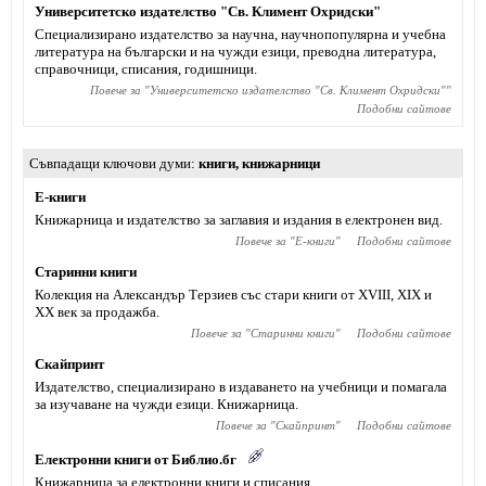
Университетско издателство "Св. Климент Охридски"
Специализирано издателство за научна, научнопопулярна и учебна
литература на български и на чужди езици, преводна литература,
справочници, списания, годишници.
Повече за "
Университетско издателство "Св. Климент Охридски"
"
Подобни сайтове
Съвпадащи ключови думи
книги
,
книжарници
Е-книги
Книжарница и издателство за заглавия и издания в електронен вид.
Повече за "
Е-книги
"
Подобни сайтове
Старинни книги
Колекция на Александър Терзиев със стари книги от XVIII, XIX и
XX век за продажба.
Повече за "
Старинни книги
"
Подобни сайтове
Скайпринт
Издателство, специализирано в издаването на учебници и помагала
за изучаване на чужди езици. Книжарница.
Повече за "
Скайпринт
"
Подобни сайтове
Електронни книги от Библио.бг
Книжарница за електронни книги и списания.