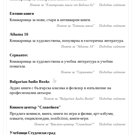
Повече за "
Електронни книги от Библио.бг
"
Подобни сайтове
Евтини книги
Книжарница за нови, стари и антикварни книги.
Повече за "
Евтини книги
"
Подобни сайтове
Aihama 16
Книжарница за художествена, популярна и езотерична литература.
Повече за "
Aihama 16
"
Подобни сайтове
Сервантес
Книжарница за художествена и учебна литература и учебни
помагала.
Повече за "
Сервантес
"
Подобни сайтове
Bulgarian Audio Books
Аудио книги с българска класика и фолклор в изпълнение на
професионални актьори.
Повече за "
Bulgarian Audio Books
"
Подобни сайтове
Книжен център "Славейков"
Предлага комикси, манга, книги по игри и филми, арт-албуми,
плакати, енциклопедии, nonfiction, книги-игри.
Повече за "
Книжен център "Славейков"
"
Подобни сайтове
Учебници Студенски град