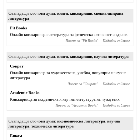
Съвпадащи ключови думи
книги
,
книжарници
,
специализирана
литература
Fit Books
Онлайн книжарница с литература за физическа активност и здраве.
Повече за "
Fit Books
"
Подобни сайтове
Съвпадащи ключови думи
книги
,
книжарници
,
научна литература
Сократ
Онлайн книжарница за художествена, учебна, популярна и научна
литература.
Повече за "
Сократ
"
Подобни сайтове
Academic Books
Книжарница за академична и научна литература на чужд език.
Повече за "
Academic Books
"
Подобни сайтове
Съвпадащи ключови думи
икономическа литература
,
научна
литература
,
техническа литература
Бикам