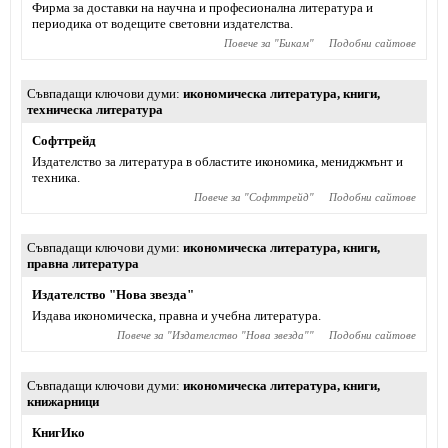
Фирма за доставки на научна и професионална литература и
периодика от водещите световни издателства.
Повече за "
Бикам
"
Подобни сайтове
Съвпадащи ключови думи
икономическа литература
,
книги
,
техническа литература
Софттрейд
Издателство за литература в областите икономика, мениджмънт и
техника.
Повече за "
Софттрейд
"
Подобни сайтове
Съвпадащи ключови думи
икономическа литература
,
книги
,
правна литература
Издателство "Нова звезда"
Издава икономическа, правна и учебна литература.
Повече за "
Издателство "Нова звезда"
"
Подобни сайтове
Съвпадащи ключови думи
икономическа литература
,
книги
,
книжарници
КнигИко