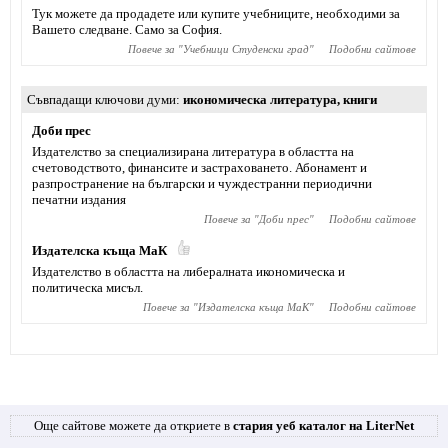
Тук можете да продадете или купите учебниците, необходими за
Вашето следване. Само за София.
Повече за "
Учебници Студенски град
"
Подобни сайтове
Съвпадащи ключови думи
икономическа литература
,
книги
Доби прес
Издателство за специализирана литература в областта на
счетоводството, финансите и застраховането. Абонамент и
разпространение на български и чуждестранни периодични
печатни издания
Повече за "
Доби прес
"
Подобни сайтове
Издателска къща МаК
Издателство в областта на либералната икономическа и
политическа мисъл.
Повече за "
Издателска къща МаК
"
Подобни сайтове
Още сайтове можете да откриете в
стария уеб каталог на LiterNet