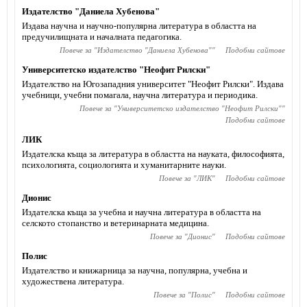
Издателство "Даниела Хубенова"
Издава научна и научно-популярна литература в областта на
предучилищната и началната педагогика.
Повече за "
Издателство "Даниела Хубенова"
"
Подобни сайтове
Университетско издателство "Неофит Рилски"
Издателство на Югозападния университет "Неофит Рилски". Издава
учебници, учебни помагала, научна литература и периодика.
Повече за "
Университетско издателство "Неофит Рилски"
"
Подобни сайтове
ЛИК
Издателска къща за литература в областта на науката, философията,
психологията, социологията и хуманитарните науки.
Повече за "
ЛИК
"
Подобни сайтове
Дионис
Издателска къща за учебна и научна литература в областта на
селското стопанство и ветеринарната медицина.
Повече за "
Дионис
"
Подобни сайтове
Полис
Издателство и книжарница за научна, популярна, учебна и
художествена литература.
Повече за "
Полис
"
Подобни сайтове