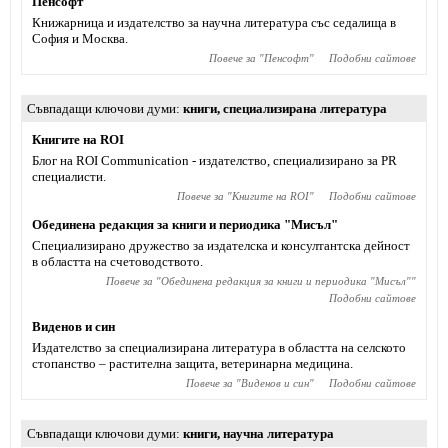
Пенсофт
Книжарница и издателство за научна литература със седалища в
София и Москва.
Повече за "
Пенсофт
"
Подобни сайтове
Съвпадащи ключови думи
книги
,
специализирана литература
Книгите на ROI
Блог на ROI Communication - издателство, специализирано за PR
специалисти.
Повече за "
Книгите на ROI
"
Подобни сайтове
Обединена редакция за книги и периодика "Мисъл"
Специализирано дружество за издателска и консултантска дейност
в областта на счетоводството.
Повече за "
Обединена редакция за книги и периодика "Мисъл"
"
Подобни сайтове
Виденов и син
Издателство за специализирана литература в областта на селското
стопанство – растителна защита, ветеринарна медицина.
Повече за "
Виденов и син
"
Подобни сайтове
Съвпадащи ключови думи
книги
,
научна литература