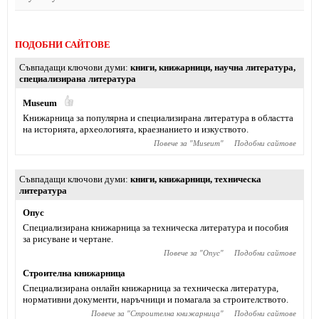
ПОДОБНИ САЙТОВЕ
Съвпадащи ключови думи
книги
,
книжарници
,
научна литература
,
специализирана литература
Museum
Книжарница за популярна и специализирана литература в областта
на историята, археологията, краезнанието и изкуството.
Повече за "
Museum
"
Подобни сайтове
Съвпадащи ключови думи
книги
,
книжарници
,
техническа
литература
Опус
Специализирана книжарница за техническа литература и пособия
за рисуване и чертане.
Повече за "
Опус
"
Подобни сайтове
Строителна книжарница
Специализирана онлайн книжарница за техническа литература,
нормативни документи, наръчници и помагала за строителството.
Повече за "
Строителна книжарница
"
Подобни сайтове