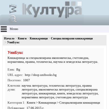
Меню
Начало
Книги
Книжарници
Специализирани книжарници
УниБукс
УниБукс
Книжарница за специализирана икономическа, счетоводна,
нормативна, правна, техническа, научна и земеделска литература.
Език
Bg
URL адрес
http:/
/
shop.
unibooks.
bg
Посетено
1007
Ключови
научна литература
,
техническа литература
,
правна
думи
литература
,
икономическа литература
,
специализирана
литература
,
книжарници
,
книги
, земеделска литература,
нормативна литература, счетоводна литература
Категория 1
Книги
>
Книжарници
>
Специализирани книжарници
Публикуван
17.06.2015 г.