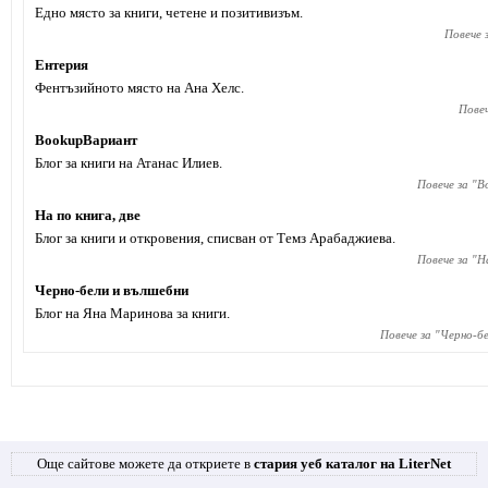
Едно място за книги, четене и позитивизъм.
Повече з
Ентерия
Фентъзийното място на Ана Хелс.
Повеч
BookupВариант
Блог за книги на Атанас Илиев.
Повече за "
B
На по книга, две
Блог за книги и откровения, списван от Темз Арабаджиева.
Повече за "
На
Черно-бели и вълшебни
Блог на Яна Маринова за книги.
Повече за "
Черно-бе
Още сайтове можете да откриете в
стария уеб каталог на LiterNet