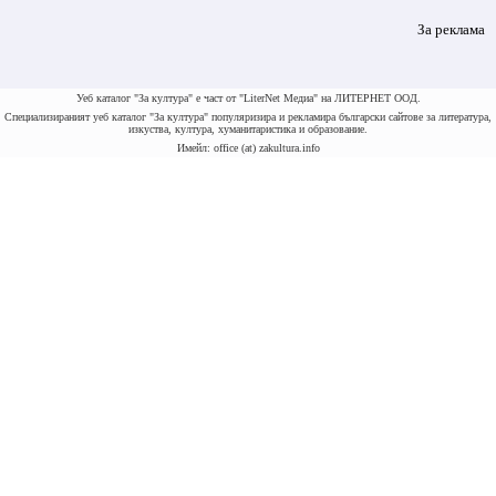
За реклама
Уеб каталог "За култура" е част от "LiterNet Медиа" на ЛИТЕРНЕТ ООД.
Специализираният уеб каталог "За култура" популяризира и рекламира български сайтове за литература,
изкуства, култура, хуманитаристика и образование.
Имейл: office (at) zakultura.info