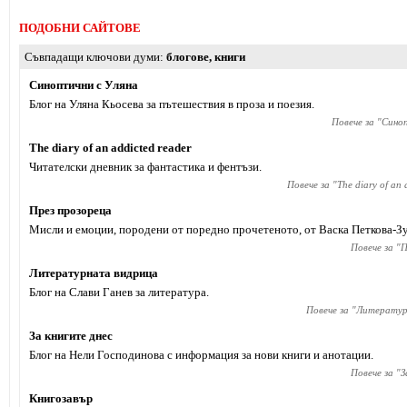
ПОДОБНИ САЙТОВЕ
Съвпадащи ключови думи
блогове
,
книги
Синоптични с Уляна
Блог на Уляна Кьосева за пътешествия в проза и поезия.
Повече за "
Синоп
The diary of an addicted reader
Читателски дневник за фантастика и фентъзи.
Повече за "
The diary of an 
През прозореца
Мисли и емоции, породени от поредно прочетеното, от Васка Петкова-Зу
Повече за "
П
Литературната видрица
Блог на Слави Ганев за литература.
Повече за "
Литератур
За книгите днес
Блог на Нели Господинова с информация за нови книги и анотации.
Повече за "
З
Книгозавър