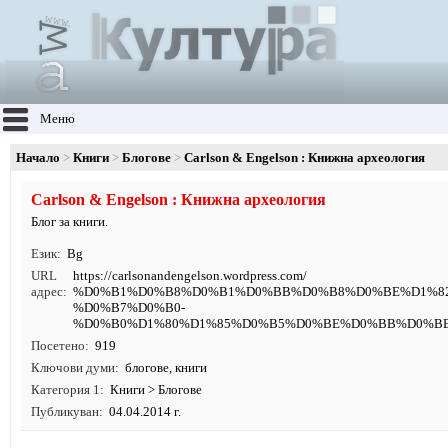
Меню
Начало
Книги
Блогове
Carlson & Engelson : Книжна археология
Carlson & Engelson : Книжна археология
Блог за книги.
Език
Bg
URL
https:/
/
carlsonandengelson.
wordpress.
com/
адрес
%D0%B1%D0%B8%D0%B1%D0%BB%D0%B8%D0%BE%D1%8
%D0%B7%D0%B0-
%D0%B0%D1%80%D1%85%D0%B5%D0%BE%D0%BB%D0%BE
Посетено
919
Ключови думи
блогове
,
книги
Категория 1
Книги
>
Блогове
Публикуван
04.04.2014 г.