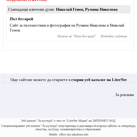
Съвпадащи ключови думи
Николай Генов
,
Румяна Николова
Път без край
Сайт за пътешествия и фотография на Румяна Николова и Николай
Генов.
Повече за "
Път без край
"
Подобни сайтове
Още сайтове можете да откриете в
стария уеб каталог на LiterNet
За реклама
Уеб каталог "За култура" е част от "LiterNet Медиа" на ЛИТЕРНЕТ ООД.
Специализираният уеб каталог "За култура" популяризира и рекламира български сайтове за литература,
изкуства, култура, хуманитаристика и образование.
Имейл: office (at) zakultura.info