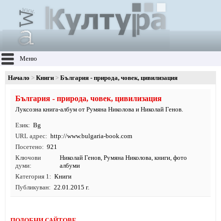
Меню
Начало
Книги
България - природа, човек, цивилизация
България - природа, човек, цивилизация
Луксозна книга-албум от Румяна Николова и Николай Генов.
Език
Bg
URL адрес
http:/
/
www.
bulgaria-book.
com
Посетено
921
Ключови
Николай Генов
,
Румяна Николова
,
книги
, фото
думи
албуми
Категория 1
Книги
Публикуван
22.01.2015 г.
ПОДОБНИ САЙТОВЕ