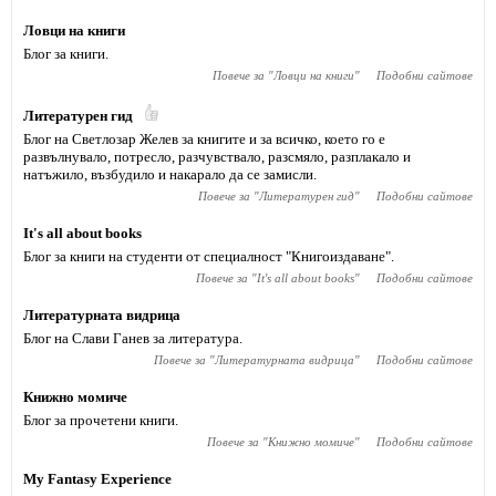
Ловци на книги
Блог за книги.
Повече за "
Ловци на книги
"
Подобни сайтове
Литературен гид
Блог на Светлозар Желев за книгите и за всичко, което го е
развълнувало, потресло, разчувствало, разсмяло, разплакало и
натъжило, възбудило и накарало да се замисли.
Повече за "
Литературен гид
"
Подобни сайтове
It's all about books
Блог за книги на студенти от специалност "Книгоиздаване".
Повече за "
It's all about books
"
Подобни сайтове
Литературната видрица
Блог на Слави Ганев за литература.
Повече за "
Литературната видрица
"
Подобни сайтове
Книжно момиче
Блог за прочетени книги.
Повече за "
Книжно момиче
"
Подобни сайтове
My Fantasy Experience