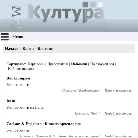
Меню
Начало
Книги
Блогове
Сортиране
Партньори
Препоръчани
Най-нови
По азбучен ред
Най-посещавани
Bookcompass
Блог за книги.
Повече за "
Bookcompass
"
Подобни сайтове
Irein
Блог за книги на Irein.
Повече за "
Irein
"
Подобни сайтове
Carlson & Engelson : Книжна археология
Блог за книги.
Повече за "
Carlson & Engelson : Книжна археология
"
Подобни сайтове