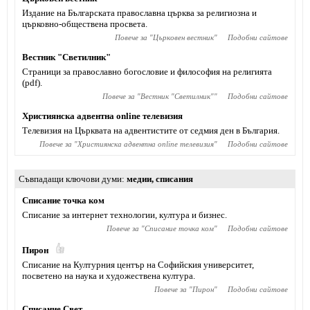
Издание на Българската православна църква за религиозна и
църковно-обществена просвета.
Повече за "
Църковен вестник
"
Подобни сайтове
Вестник "Светилник"
Страници за православно богословие и философия на религията
(pdf).
Повече за "
Вестник "Светилник"
"
Подобни сайтове
Християнска адвентна online телевизия
Телевизия на Църквата на адвентистите от седмия ден в България.
Повече за "
Християнска адвентна online телевизия
"
Подобни сайтове
Съвпадащи ключови думи
медии
,
списания
Списание точка ком
Списание за интернет технологии, култура и бизнес.
Повече за "
Списание точка ком
"
Подобни сайтове
Пирон
Списание на Културния център на Софийския университет,
посветено на наука и художествена култура.
Повече за "
Пирон
"
Подобни сайтове
Списание Свет