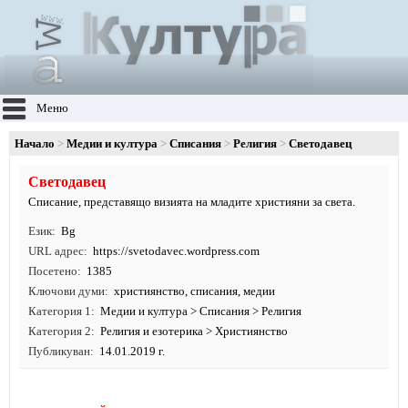
Меню
Начало
Медии и култура
Списания
Религия
Светодавец
Светодавец
Списание, представящо визията на младите християни за света.
Език
Bg
URL адрес
https:/
/
svetodavec.
wordpress.
com
Посетено
1385
Ключови думи
християнство
,
списания
,
медии
Категория 1
Медии и култура
>
Списания
>
Религия
Категория 2
Религия и езотерика
>
Християнство
Публикуван
14.01.2019 г.