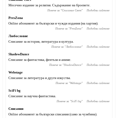
Месечно издание за религия. Съдържание на броевете.
Повече за "
Списание Свет
"
Подобни сайтове
PresZona
Online абонамент за български и чужди издания (на хартия).
Повече за "
PresZona
"
Подобни сайтове
Любословие
Списание за история, литература и култура.
Повече за "
Любословие
"
Подобни сайтове
ShadowDance
Списание за фантастика, фентъзи и аниме.
Повече за "
ShadowDance
"
Подобни сайтове
Webstage
Списание за литература и други изкуства.
Повече за "
Webstage
"
Подобни сайтове
SciFi bg
Списание за научна фантастика.
Повече за "
SciFi bg
"
Подобни сайтове
Списания
Online абонамент за български списания (само за чужбина).