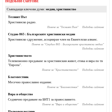
ПОДОБНИ САЙТОВЕ
Съвпадащи ключови думи
медии
,
християнство
Тесният Път
Християнско радио.
Повече за "
Тесният Път
"
Подобни сайтове
Студио 865 : Българските християнски медии
Християнско сдружение, асоцииран член на Евангелски алианс.
Повече за "
Студио 865 : Българските християнски медии
"
Подобни сайтове
Християнството
Телевизионно предаване за християнския живот, етика и вяра по тв
"Европа".
Повече за "
Християнството
"
Подобни сайтове
Благовестник
Месечно православно издание.
Повече за "
Благовестник
"
Подобни сайтове
Вяра и общество
Седмично предаване на БНТ1 за православието.
Повече за "
Вяра и общество
"
Подобни сайтове
Църковен вестник