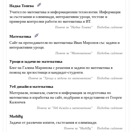
Надка Тонева
Учител по математика и информационни технологии. Информация
за състезания и олимпиади, интерактивни уроци, тестове и
примерни контролни работи по математика и ИТ.
Повече за "
Надка Тонева
"
Подобни сайтове
Математика
Сайт на преподавателя по математика Иван Миронов със задачи и
интерактивни уроци.
Повече за "
Математика
"
Подобни сайтове
Уроци и задачи по математика
Блог на Галина Маринова с решения и задачи по математика в
помощ на зрелостници и кандидат-студенти.
Повече за "
Уроци и задачи по математика
"
Подобни сайтове
Уеб дизайн и математика
Материали, помагала, съвети и информация за подготовка по
математика и изработка на сайт, подбрани и представени от Георги
Калончев
Повече за "
Уеб дизайн и математика
"
Подобни сайтове
MathBg
Задачи от различни изпити, състезания и олимпиади.
Повече за "
MathBg
"
Подобни сайтове