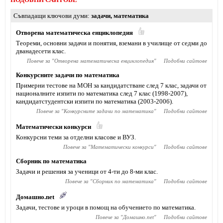
Съвпадащи ключови думи
задачи
,
математика
Отворена математическа енциклопедия
Теореми, основни задачи и понятия, вземани в училище от седми до
дванадесети клас.
Повече за "
Отворена математическа енциклопедия
"
Подобни сайтове
Конкурсните задачи по математика
Примерни тестове на МОН за кандидатстване след 7 клас, задачи от
националните изпити по математика след 7 клас (1998-2007),
кандидатстудентски изпити по математика (2003-2006).
Повече за "
Конкурсните задачи по математика
"
Подобни сайтове
Математически конкурси
Конкурсни теми за отделни класове и ВУЗ.
Повече за "
Математически конкурси
"
Подобни сайтове
Сборник по математика
Задачи и решения за ученици от 4-ти до 8-ми клас.
Повече за "
Сборник по математика
"
Подобни сайтове
Домашно.net
Задачи, тестове и уроци в помощ на обучението по математика.
Повече за "
Домашно.net
"
Подобни сайтове