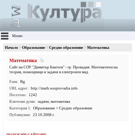
Меню
Начало
Образование
Средно образовние
Математика
Математика
Сайт на СОУ "Димитър Благоев" - гр. Провадия. Математическа
теория, помощници и задачи в електронен вид.
Език
Bg
URL адрес
http:/
/
math.
souprovadia.
info
Посетено
1242
Ключови думи
задачи
,
математика
Категория 1
Образование
>
Средно образовние
Публикуван
23.10.2008 г.
ПОДОБНИ САЙТОВЕ