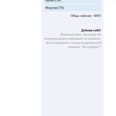
Право
(36)
Форуми
(70)
Общо сайтове
6093
Добави сайт!
Каним всички, желаещи да
популяризират любимите си сайтове,
да ги включат в специализирания уеб
каталог "За култура"!