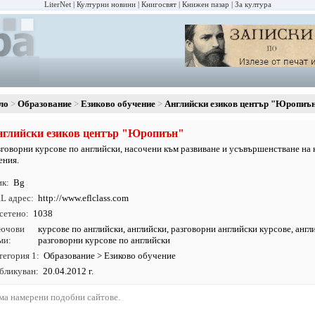
LiterNet
Културни новини
Книгосвят
Книжен пазар
За култура
ло
Образование
Езиково обучение
Английски езиков център "Юропиъ
глийски езиков център "Юропиън"
зговорни курсове по английски, насочени към развиване и усъвършенстване на
ения.
ик
Bg
L адрес
http:/
/
www.
eflclass.
com
сетено
1038
ючови
курсове по английски
,
английски
, разговорни английски курсове, англ
ми
разговорни курсове по английски
тегория 1
Образование
>
Езиково обучение
бликуван
20.04.2012 г.
ма намерени подобни сайтове.