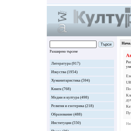
Нача
Търси
Разширено търсене
Ан
Ра
Литература
(917)
ум
Изкуства
(1954)
Ез
Хуманитаристика
(594)
UR
Книги
(768)
По
Кл
Медии и култура
(498)
ду
Религия и езотерика
(218)
Ка
Пу
Образование
(488)
Институции
(550)
Ня