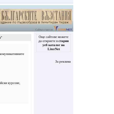
Сайтът е част от
Още сайтове можете
н"
да откриете в
стария
уеб каталог на
LiterNet
 комуникативните
За реклама
ийски курсове,