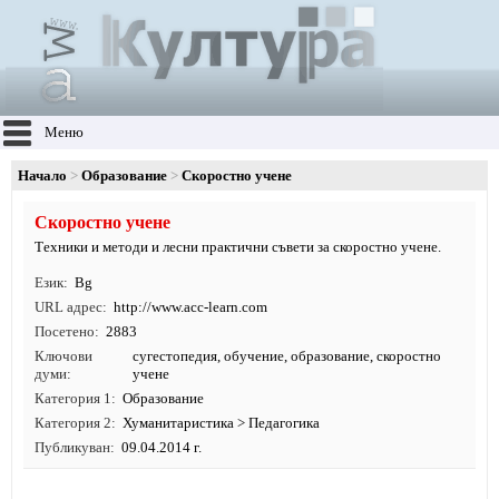
Меню
Начало
Образование
Скоростно учене
Скоростно учене
Техники и методи и лесни практични съвети за скоростно учене.
Език
Bg
URL адрес
http:/
/
www.
acc-learn.
com
Посетено
2883
Ключови
сугестопедия
,
обучение
,
образование
, скоростно
думи
учене
Категория 1
Образование
Категория 2
Хуманитаристика
>
Педагогика
Публикуван
09.04.2014 г.