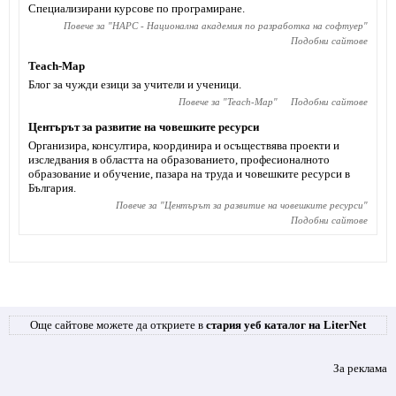
Специализирани курсове по програмиране.
Повече за "
НАРС - Национална академия по разработка на софтуер
"
Подобни сайтове
Teach-Map
Блог за чужди езици за учители и ученици.
Повече за "
Teach-Map
"
Подобни сайтове
Центърът за развитие на човешките ресурси
Организира, консултира, координира и осъществява проекти и
изследвания в областта на образованието, професионалното
образование и обучение, пазара на труда и човешките ресурси в
България.
Повече за "
Центърът за развитие на човешките ресурси
"
Подобни сайтове
Още сайтове можете да откриете в
стария уеб каталог на LiterNet
За реклама