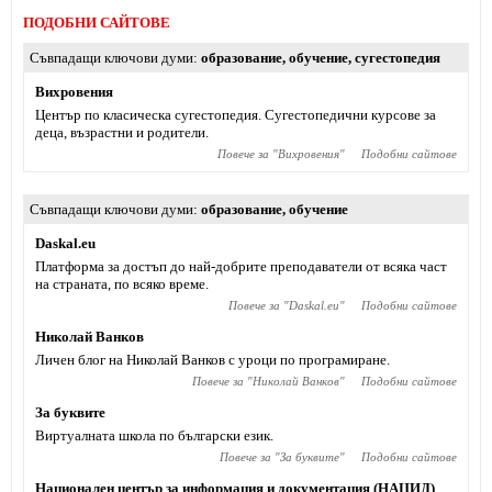
ПОДОБНИ САЙТОВЕ
Съвпадащи ключови думи
образование
,
обучение
,
сугестопедия
Вихровения
Център по класическа сугестопедия. Сугестопедични курсове за
деца, възрастни и родители.
Повече за "
Вихровения
"
Подобни сайтове
Съвпадащи ключови думи
образование
,
обучение
Daskal.eu
Платформа за достъп до най-добрите преподаватели от всяка част
на страната, по всяко време.
Повече за "
Daskal.eu
"
Подобни сайтове
Николай Ванков
Личен блог на Николай Ванков с уроци по програмиране.
Повече за "
Николай Ванков
"
Подобни сайтове
За буквите
Виртуалната школа по български език.
Повече за "
За буквите
"
Подобни сайтове
Национален център за информация и документация (НАЦИД)