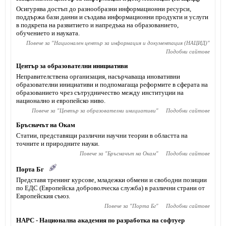
Осигурява достъп до разнообразни информационни ресурси,
поддържа бази данни и създава информационни продукти и услуги
в подкрепа на развитието и напредъка на образованието,
обучението и науката.
Повече за "
Национален център за информация и документация (НАЦИД)
"
Подобни сайтове
Център за образователни инициативи
Неправителствена организация, насърчаваща иновативни
образователни инициативи и подпомагаща реформите в сферата на
образованието чрез сътрудничество между институции на
национално и европейско ниво.
Повече за "
Център за образователни инициативи
"
Подобни сайтове
Бръсначът на Окам
Статии, представящи различни научни теории в областта на
точните и природните науки.
Повече за "
Бръсначът на Окам
"
Подобни сайтове
Порта Бг
Представя тренинг курсове, младежки обмени и свободни позиции
по ЕДС (Европейска доброволческа служба) в различни страни от
Европейския съюз.
Повече за "
Порта Бг
"
Подобни сайтове
НАРС - Национална академия по разработка на софтуер