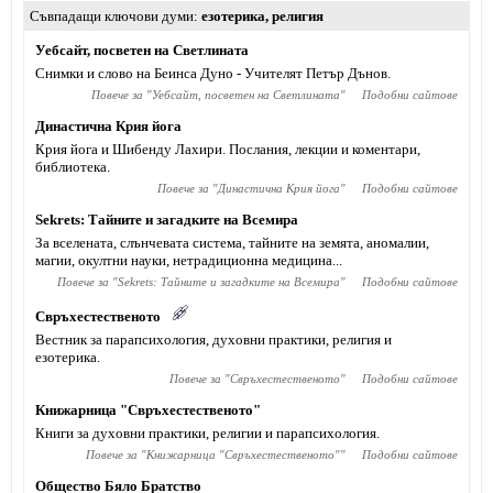
Съвпадащи ключови думи
езотерика
,
религия
Уебсайт, посветен на Светлината
Снимки и слово на Беинса Дуно - Учителят Петър Дънов.
Повече за "
Уебсайт, посветен на Светлината
"
Подобни сайтове
Династична Крия йога
Крия йога и Шибенду Лахири. Послания, лекции и коментари,
библиотека.
Повече за "
Династична Крия йога
"
Подобни сайтове
Sekrets: Тайните и загадките на Всемира
За вселената, слънчевата система, тайните на земята, аномалии,
магии, окултни науки, нетрадиционна медицина...
Повече за "
Sekrets: Тайните и загадките на Всемира
"
Подобни сайтове
Свръхестественото
Вестник за парапсихология, духовни практики, религия и
езотерика.
Повече за "
Свръхестественото
"
Подобни сайтове
Книжарница "Свръхестественото"
Книги за духовни практики, религии и парапсихология.
Повече за "
Книжарница "Свръхестественото"
"
Подобни сайтове
Общество Бяло Братство