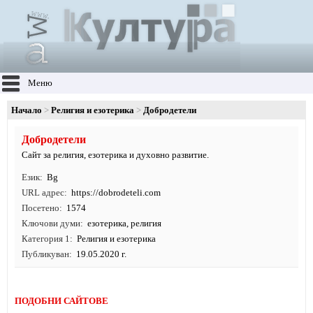
Меню
Начало
Религия и езотерика
Добродетели
Добродетели
Сайт за религия, езотерика и духовно развитие.
Език
Bg
URL адрес
https:/
/
dobrodeteli.
com
Посетено
1574
Ключови думи
езотерика
,
религия
Категория 1
Религия и езотерика
Публикуван
19.05.2020 г.
ПОДОБНИ САЙТОВЕ