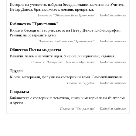
История на учението, избрани беседи, лекции, молитви на Учителя
Петър Дънов, братски живот, новини, препратки.
Повече за "
Общество Бяло Братство
"
Подобни сайтове
Библиотека "Триъгълник"
Книги и беседи от творчеството на Петър Дънов. Библиография.
Речник на остарелите думи.
Повече за "
Библиотека "Триъгълник"
"
Подобни сайтове
Общество Път на мъдростта
Ваклуш Толев и неговите идеи. Учение, инициативи, издания.
Повече за "
Общество Път на мъдростта
"
Подобни сайтове
Труден
Книги, материали, форуми на езотерични теми. Самопубликуване.
Повече за "
Труден
"
Подобни сайтове
Спиралата
Библиотека с езотерична тематика, книги и материали на български
и руски.
Повече за "
Спиралата
"
Подобни сайтове