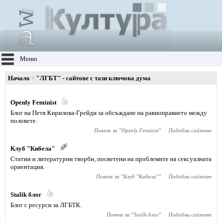
Меню
Начало
"ЛГБТ" - сайтове с тази ключова дума
Openly Feminist
Блог на Петя Кирилова-Грейди за обсъждане на равноправието между
половете.
Повече за "
Openly Feminist
"
Подобни сайтове
Клуб "Кибела"
Статии и литературни творби, посветени на проблемите на сексуалната
ориентация.
Повече за "
Клуб "Кибела"
"
Подобни сайтове
Stalik блог
Блог с ресурси за ЛГБТК.
Повече за "
Stalik блог
"
Подобни сайтове