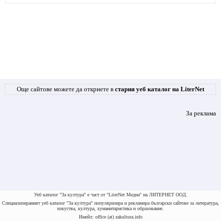
Още сайтове можете да откриете в
стария уеб каталог на LiterNet
За реклама
Уеб каталог "За култура" е част от "LiterNet Медиа" на ЛИТЕРНЕТ ООД.
Специализираният уеб каталог "За култура" популяризира и рекламира български сайтове за литература,
изкуства, култура, хуманитаристика и образование.
Имейл: office (at) zakultura.info