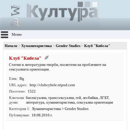
Меню
Начало
Хуманитаристика
Gender Studies
Клуб "Кибела"
Клуб "Кибела"
Статии и литературни творби, посветени на проблемите на
сексуалната ориентация.
Език
Bg
URL адрес
http:/
/
clubcybele.
tripod.
com
Посетено
1522
Ключови
бисексуални
,
транссексуални
,
гей
,
лесбийки
,
ЛГБТ
,
думи
литература
,
хуманитаристика
, сексуална ориентация
Категория 1
Хуманитаристика
>
Gender Studies
Публикуван
18.08.2010 г.