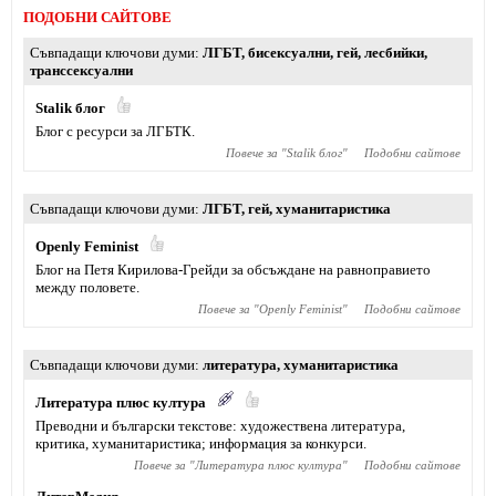
ПОДОБНИ САЙТОВЕ
Съвпадащи ключови думи
ЛГБТ
,
бисексуални
,
гей
,
лесбийки
,
транссексуални
Stalik блог
Блог с ресурси за ЛГБТК.
Повече за "
Stalik блог
"
Подобни сайтове
Съвпадащи ключови думи
ЛГБТ
,
гей
,
хуманитаристика
Openly Feminist
Блог на Петя Кирилова-Грейди за обсъждане на равноправието
между половете.
Повече за "
Openly Feminist
"
Подобни сайтове
Съвпадащи ключови думи
литература
,
хуманитаристика
Литература плюс култура
Преводни и български текстове: художествена литература,
критика, хуманитаристика; информация за конкурси.
Повече за "
Литература плюс култура
"
Подобни сайтове