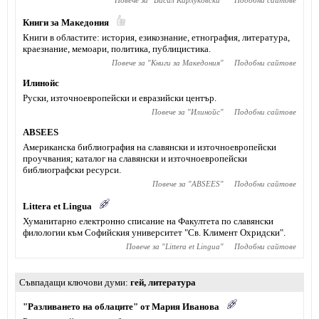
Повече за "
Васил Карлуковски
"
Подобни сайтове
Книги за Македония
Книги в областите: история, езикознание, етнография, литература,
краезнание, мемоари, политика, публицистика.
Повече за "
Книги за Македония
"
Подобни сайтове
Илинойс
Руски, източноевропейски и евразийски център.
Повече за "
Илинойс
"
Подобни сайтове
ABSEES
Американска библиография на славянски и източноевропейски
проучвания; каталог на славянски и източноевропейски
библиографски ресурси.
Повече за "
ABSEES
"
Подобни сайтове
Littera et Lingua
Хуманитарно електронно списание на Факултета по славянски
филологии към Софийския университет "Св. Климент Охридски".
Повече за "
Littera et Lingua
"
Подобни сайтове
Съвпадащи ключови думи
гей
,
литература
"Разливането на облаците" от Мария Иванова