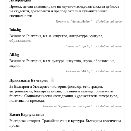
ЛитерМедия
Проект, целящ активизиране на научно-изследователската дейност
на студенти, докторанти и преподаватели в хуманитарните
специалности.
Повече за "
ЛитерМедия
"
Подобни сайтове
Info.bg
Всичко за България, в т. ч. изкуство, литература, култура,
образование.
Повече за "
Info.bg
"
Подобни сайтове
All.bg
Всичко за България, в т.ч. култура, изкуство, наука, образование,
медии.
Повече за "
All.bg
"
Подобни сайтове
Приказката България
За България и българите - история, фолклор, етнография,
антропология, българска кухня, празничен календар, бележити
българи. Социологически изследвания, художествена литература,
политика на прехода.
Повече за "
Приказката България
"
Подобни сайтове
Васил Карлуковски
Българска история. Тракийски език и култура. Българска класическа
проза.