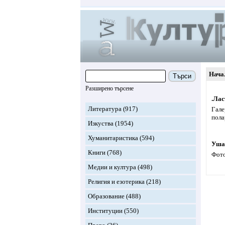
Нача
Търси
Разширено търсене
.Лас
Литература
(917)
Гале
пола
Изкуства
(1954)
Хуманитаристика
(594)
Уша
Книги
(768)
Фото
Медии и култура
(498)
Религия и езотерика
(218)
Образование
(488)
Институции
(550)