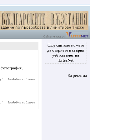
Сайтът е част от
Още сайтове можете
да откриете в
стария
уеб каталог на
LiterNet
 фотография,
За реклама
y
"
Подобни сайтове
а
"
Подобни сайтове