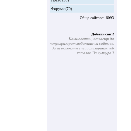
Право
(36)
Форуми
(70)
Общо сайтове
6093
Добави сайт!
Каним всички, желаещи да
популяризират любимите си сайтове,
да ги включат в специализирания уеб
каталог "За култура"!