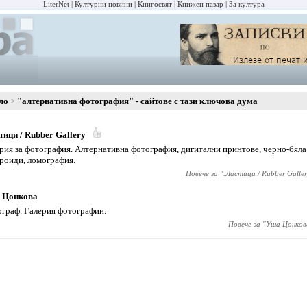
LiterNet
Културни новини
Книгосвят
Книжен пазар
За култура
ло
"алтернативна фотография" - сайтове с тази ключова дума
тици / Rubber Gallery
рия за фотография. Алтернативна фотография, дигитални принтове, черно-бяла
роиди, ломография.
Повече за "
.Ластици / Rubber Galler
 Цонкова
граф. Галерия фотографии.
Повече за "
Уша Цонков