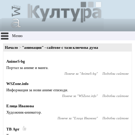
Меню
Начало
"анимация" - сайтове с тази ключова дума
AnimeS-bg
Портал за аниме и манга.
Повече за "
AnimeS-bg
"
Подобни сайтове
WSZone.info
Информация за нови аниме епизоди.
Повече за "
WSZone.info
"
Подобни сайтове
Елица Иванова
Художник-аниматор.
Повече за "
Елица Иванова
"
Подобни сайтове
ТВ Арт