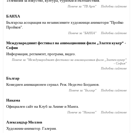
Телевизия за изкуство, култура, туризъм и пътешествия.
Повече за "
ТВ Арт
"
Подобни сайтове
БАНХА
Българска асоциация на независимите художници аниматори "Пройко
Пройков".
Повече за "
БАНХА
"
Подобни сайтове
Международният фестивал на анимационния филм „Златен кукер“ -
София
Информация, регламент, програма, видео.
Повече за "
Международният фестивал на анимационния филм „Златен кукер“
- София
"
Подобни сайтове
Българ
Комедиен анимационен сериал. Реж. Неделчо Богданов.
Повече за "
Българ
"
Подобни сайтове
Накама
Официален сайт на Клуб за Аниме и Манга.
Повече за "
Накама
"
Подобни сайтове
Александър Моллов
Художник-аниматор. Галерия.