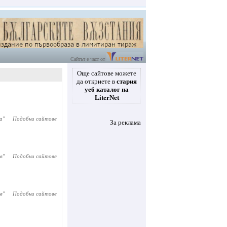
Сайтът е част от
Още сайтове можете
да откриете в
стария
уеб каталог на
LiterNet
а
"
Подобни сайтове
За реклама
в
"
Подобни сайтове
в
"
Подобни сайтове