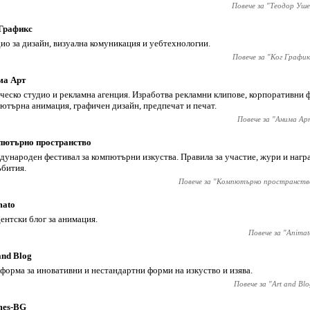
Повече за "
Теодор Уше
Графикс
ио за дизайн, визуална комуникация и уебтехнологии.
Повече за "
Ког График
ма Арт
ческо студио и рекламна агенция. Изработва рекламни клипове, корпоративни 
ютърна анимация, графичен дизайн, предпечат и печат.
Повече за "
Анима Ар
пютърно пространство
ународен фестивал за компютърни изкуства. Правила за участие, жури и награ
ъбития.
Повече за "
Компютърно пространств
mato
ентски блог за анимация.
Повече за "
Animat
and Blog
форма за иновативни и нестандартни форми на изкуство и изява.
Повече за "
Art and Blo
mes-BG