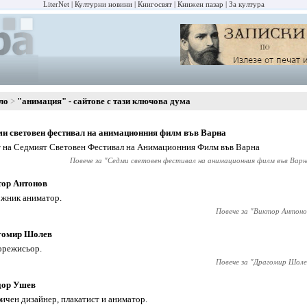
LiterNet
Културни новини
Книгосвят
Книжен пазар
За култура
ло
"анимация" - сайтове с тази ключова дума
и световен фестивал на анимационния филм във Варна
 на Седмият Световен Фестивал на Анимационния Филм във Варна
Повече за "
Седми световен фестивал на анимационния филм във Варн
тор Антонов
жник аниматор.
Повече за "
Виктор Антоно
гомир Шолев
орежисьор.
Повече за "
Драгомир Шоле
дор Ушев
ичен дизайнер, плакатист и аниматор.