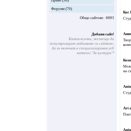
Право
(36)
Форуми
(70)
Ког 
Общо сайтове
6093
Студ
Ани
Добави сайт!
Каним всички, желаещи да
Твор
популяризират любимите си сайтове,
комп
да ги включат в специализирания уеб
каталог "За култура"!
Ком
Межд
на с
Ani
Студ
Art 
Плат
Ani