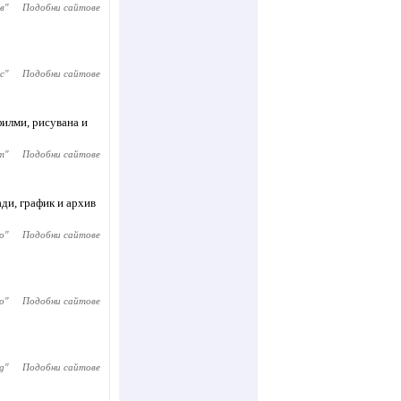
в
"
Подобни сайтове
с
"
Подобни сайтове
филми, рисувана и
т
"
Подобни сайтове
ди, график и архив
о
"
Подобни сайтове
o
"
Подобни сайтове
g
"
Подобни сайтове