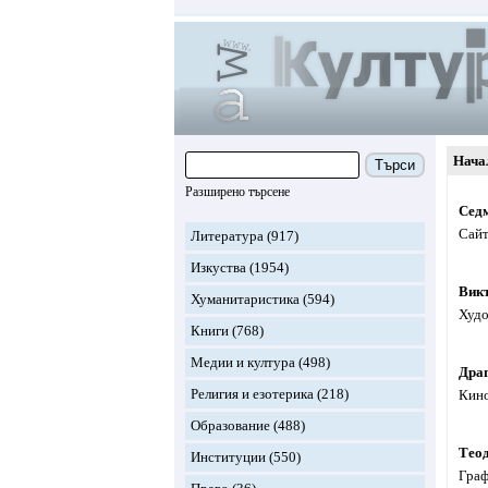
Нача
Търси
Разширено търсене
Седм
Сайт
Литература
(917)
Изкуства
(1954)
Вик
Хуманитаристика
(594)
Худо
Книги
(768)
Медии и култура
(498)
Дра
Религия и езотерика
(218)
Кин
Образование
(488)
Тео
Институции
(550)
Граф