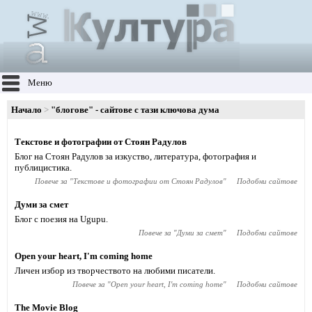
Меню
Начало
"блогове" - сайтове с тази ключова дума
Текстове и фотографии от Стоян Радулов
Блог на Стоян Радулов за изкуство, литература, фотография и
публицистика.
Повече за "
Текстове и фотографии от Стоян Радулов
"
Подобни сайтове
Думи за смет
Блог с поезия на Ugupu.
Повече за "
Думи за смет
"
Подобни сайтове
Open your heart, I'm coming home
Личен избор из творчеството на любими писатели.
Повече за "
Open your heart, I'm coming home
"
Подобни сайтове
The Movie Blog