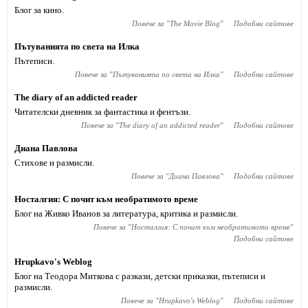
Блог за кино.
Повече за "
The Movie Blog
"
Подобни сайтове
Пътуванията по света на Илка
Пътеписи.
Повече за "
Пътуванията по света на Илка
"
Подобни сайтове
The diary of an addicted reader
Читателски дневник за фантастика и фентъзи.
Повече за "
The diary of an addicted reader
"
Подобни сайтове
Диана Павлова
Стихове и размисли.
Повече за "
Диана Павлова
"
Подобни сайтове
Носталгия: С почит към необратимото време
Блог на Живко Иванов за литература, критика и размисли.
Повече за "
Носталгия: С почит към необратимото време
"
Подобни сайтове
Hrupkavo's Weblog
Блог на Теодора Миткова с разкази, детски приказки, пътеписи и
размисли.
Повече за "
Hrupkavo's Weblog
"
Подобни сайтове