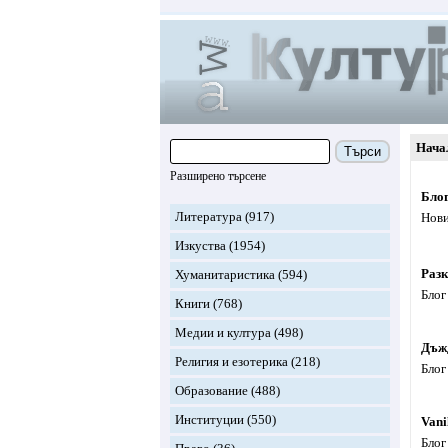
Нача
Търси
Разширено търсене
Блог
Литература
(917)
Нови
Изкуства
(1954)
Разк
Хуманитаристика
(594)
Блог
Книги
(768)
Медии и култура
(498)
Дъж
Религия и езотерика
(218)
Блог
Образование
(488)
Институции
(550)
Vani
Блог