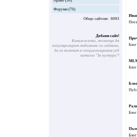
Право
(36)
Форуми
(70)
Ива
Общо сайтове
6093
Поез
Добави сайт!
Про
Каним всички, желаещи да
Блог
популяризират любимите си сайтове,
да ги включат в специализирания уеб
каталог "За култура"!
ML
Блог
Блог
Публ
Рали
Блог
Път
Блог