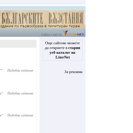
Сайтът е част от
Още сайтове можете
да откриете в
стария
уеб каталог на
LiterNet
"
"
Подобни сайтове
За реклама
и
"
Подобни сайтове
к
"
Подобни сайтове