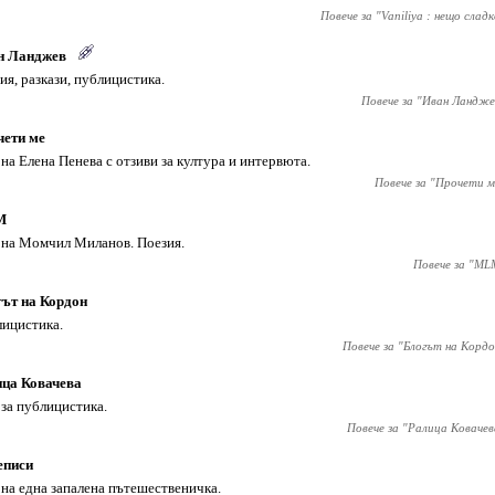
Повече за "
Vaniliya : нещо слад
н Ланджев
ия, разкази, публицистика.
Повече за "
Иван Ландже
чети ме
 на Елена Пенева с отзиви за култура и интервюта.
Повече за "
Прочети м
M
 на Момчил Миланов. Поезия.
Повече за "
ML
ът на Кордон
ицистика.
Повече за "
Блогът на Кордо
ца Ковачева
 за публицистика.
Повече за "
Ралица Ковачев
еписи
 на една запалена пътешественичка.