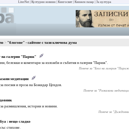
LiterNet
Културни новини
Книгосвят
Книжен пазар
За култура
ло
"блогове" - сайтове с тази ключова дума
 на галерия "Париж"
ни, бележки и коментари за изложби и събития в галерия "Париж".
Повече за "
Блог на галерия "Париж
азани медитации
 за поезия и проза на Божидар Цендов.
Повече за "
Разказани медитаци
довник
 за размишления, истории и новини.
Повече за "
Дъждовни
liya : нещо сладко
 със стихове.