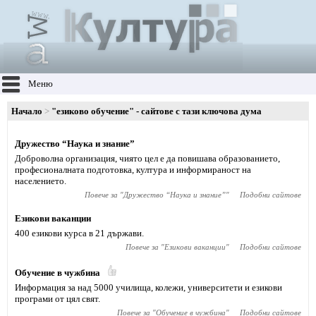
Меню
Начало
"езиково обучение" - сайтове с тази ключова дума
Дружество “Наука и знание”
Доброволна организация, чиято цел е да повишава образованието,
професионалната подготовка, култура и информираност на
населението.
Повече за "
Дружество “Наука и знание”
"
Подобни сайтове
Езикови ваканции
400 езикови курса в 21 държави.
Повече за "
Езикови ваканции
"
Подобни сайтове
Обучение в чужбина
Информация за над 5000 училища, колежи, университети и езикови
програми от цял свят.
Повече за "
Обучение в чужбина
"
Подобни сайтове