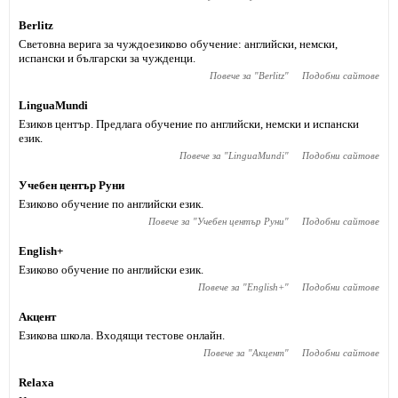
Berlitz
Световна верига за чуждоезиково обучение: английски, немски,
испански и български за чужденци.
Повече за "
Berlitz
"
Подобни сайтове
LinguaMundi
Езиков център. Предлага обучение по английски, немски и испански
език.
Повече за "
LinguaMundi
"
Подобни сайтове
Учебен център Руни
Езиково обучение по английски език.
Повече за "
Учебен център Руни
"
Подобни сайтове
English+
Езиково обучение по английски език.
Повече за "
English+
"
Подобни сайтове
Акцент
Езикова школа. Входящи тестове онлайн.
Повече за "
Акцент
"
Подобни сайтове
Relaxa