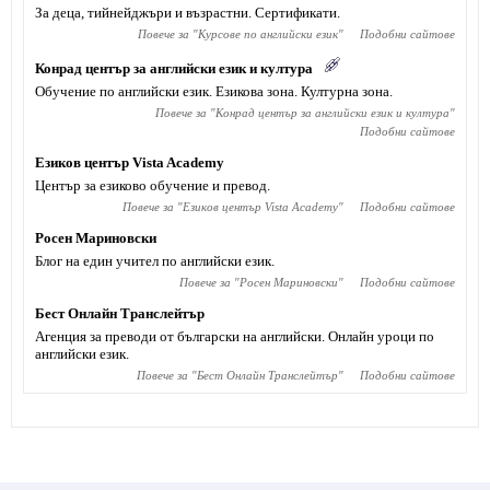
За деца, тийнейджъри и възрастни. Сертификати.
Повече за "
Курсове по английски език
"
Подобни сайтове
Конрад център за английски език и култура
Обучение по английски език. Езикова зона. Културна зона.
Повече за "
Конрад център за английски език и култура
"
Подобни сайтове
Езиков център Vista Academy
Център за езиково обучение и превод.
Повече за "
Езиков център Vista Academy
"
Подобни сайтове
Росен Мариновски
Блог на един учител по английски език.
Повече за "
Росен Мариновски
"
Подобни сайтове
Бест Онлайн Транслейтър
Агенция за преводи от български на английски. Онлайн уроци по
английски език.
Повече за "
Бест Онлайн Транслейтър
"
Подобни сайтове