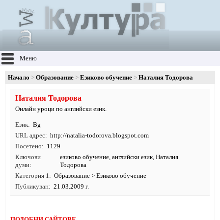
Меню
Начало
Образование
Езиково обучение
Наталия Тодорова
Наталия Тодорова
Онлайн уроци по английски език.
Език
Bg
URL адрес
http:/
/
natalia-todorova.
blogspot.
com
Посетено
1129
Ключови
езиково обучение
,
английски език
, Наталия
думи
Тодорова
Категория 1
Образование
>
Езиково обучение
Публикуван
21.03.2009 г.
ПОДОБНИ САЙТОВЕ