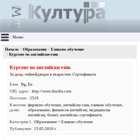
Меню
Начало
Образование
Езиково обучение
Курсове по английски език
Курсове по английски език
За деца, тийнейджъри и възрастни. Сертификати.
Език
Bg
,
En
URL адрес
http:/
/
www.
ihsofia.
com
Посетено
2519
Ключови
фирмено обучение
,
английски език
,
езиково обучение
,
думи
образование
, финансов английски, медицински
английски, бизнес английски, сертификати
Категория 1
Образование
>
Езиково обучение
Публикуван
15.05.2010 г.