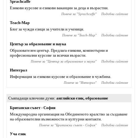
Sprachcaffe
Езикови курсове и езикови ваканции за деца и възрастни.
Повече за "
Sprachcaffe
"
Подобни сайтове
Teach-Map
Блог за чужди езици за учители и ученици.
Повече за "
Teach-Map
"
Подобни сайтове
Център за образование и наука
Образователен център. Предлага езикови, компютърни и
професионални курсове за всички възрасти.
Повече за "
Център за образование и наука
"
Подобни сайтове
Интеграл
Информация за езикови курсове и образование в чужбина.
Повече за "
Интеграл
"
Подобни сайтове
Съвпадащи ключови думи
английски език
,
образование
Британски съвет - София
Международна организация на Обединеното кралство за създаване
на образователни възможности и културни контакти.
Повече за "
Британски съвет - София
"
Подобни сайтове
Уча език