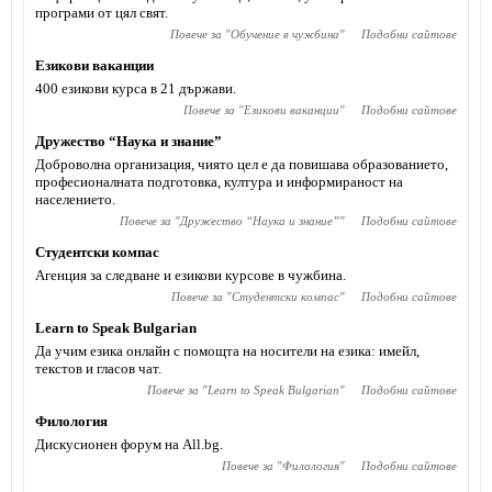
програми от цял свят.
Повече за "
Обучение в чужбина
"
Подобни сайтове
Езикови ваканции
400 езикови курса в 21 държави.
Повече за "
Езикови ваканции
"
Подобни сайтове
Дружество “Наука и знание”
Доброволна организация, чиято цел е да повишава образованието,
професионалната подготовка, култура и информираност на
населението.
Повече за "
Дружество “Наука и знание”
"
Подобни сайтове
Студентски компас
Агенция за следване и езикови курсове в чужбина.
Повече за "
Студентски компас
"
Подобни сайтове
Learn to Speak Bulgarian
Да учим езика онлайн с помощта на носители на езика: имейл,
текстов и гласов чат.
Повече за "
Learn to Speak Bulgarian
"
Подобни сайтове
Филология
Дискусионен форум на All.bg.
Повече за "
Филология
"
Подобни сайтове