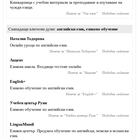
Книжарница с учебни материали за преподаване и изучаване на
чужди езици.
Повече за "
Уча език
"
Подобни сайтове
Съвпадащи ключови думи
английски език
,
езиково обучение
Наталия Тодорова
Онлайн уроци по английски език.
Повече за "
Наталия Тодорова
"
Подобни сайтове
Акцент
Езикова школа. Входящи тестове онлайн.
Повече за "
Акцент
"
Подобни сайтове
English+
Езиково обучение по английски език.
Повече за "
English+
"
Подобни сайтове
Учебен център Руни
Езиково обучение по английски език.
Повече за "
Учебен център Руни
"
Подобни сайтове
LinguaMundi
Езиков център. Предлага обучение по английски, немски и испански
език.