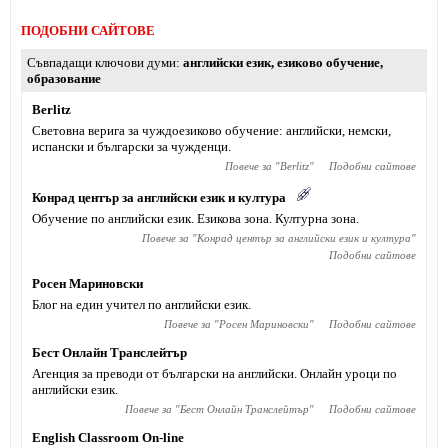
ПОДОБНИ САЙТОВЕ
Съвпадащи ключови думи
английски език
,
езиково обучение
,
образование
Berlitz
Световна верига за чуждоезиково обучение: английски, немски,
испански и български за чужденци.
Повече за "
Berlitz
"
Подобни сайтове
Конрад център за английски език и култура
Обучение по английски език. Езикова зона. Културна зона.
Повече за "
Конрад център за английски език и култура
"
Подобни сайтове
Росен Мариновски
Блог на един учител по английски език.
Повече за "
Росен Мариновски
"
Подобни сайтове
Бест Онлайн Транслейтър
Агенция за преводи от български на английски. Онлайн уроци по
английски език.
Повече за "
Бест Онлайн Транслейтър
"
Подобни сайтове
English Classroom On-line