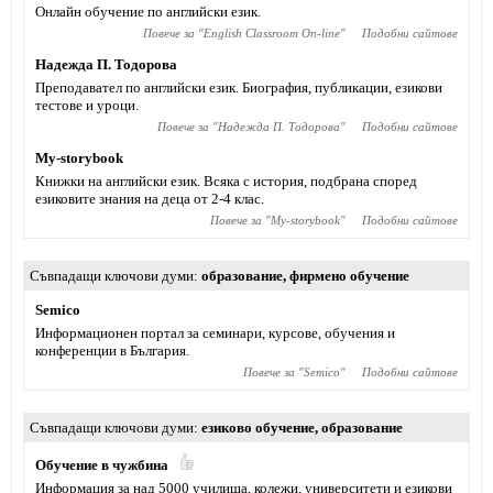
Онлайн обучение по английски език.
Повече за "
English Classroom On-line
"
Подобни сайтове
Надежда П. Тодорова
Преподавател по английски език. Биография, публикации, езикови
тестове и уроци.
Повече за "
Надежда П. Тодорова
"
Подобни сайтове
My-storybook
Книжки на английски език. Всяка с история, подбрана според
езиковите знания на деца от 2-4 клас.
Повече за "
My-storybook
"
Подобни сайтове
Съвпадащи ключови думи
образование
,
фирмено обучение
Semico
Информационен портал за семинари, курсове, обучения и
конференции в България.
Повече за "
Semico
"
Подобни сайтове
Съвпадащи ключови думи
езиково обучение
,
образование
Обучение в чужбина
Информация за над 5000 училища, колежи, университети и езикови