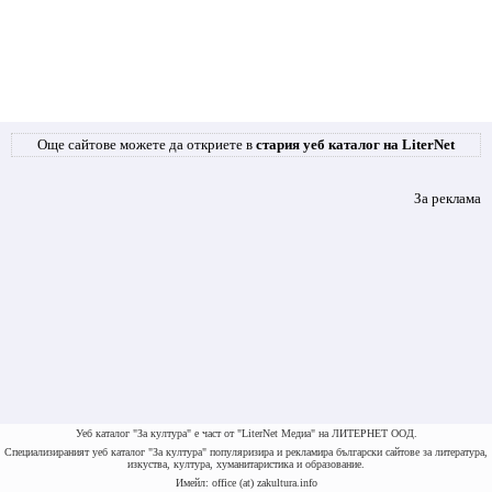
Още сайтове можете да откриете в
стария уеб каталог на LiterNet
За реклама
Уеб каталог "За култура" е част от "LiterNet Медиа" на ЛИТЕРНЕТ ООД.
Специализираният уеб каталог "За култура" популяризира и рекламира български сайтове за литература,
изкуства, култура, хуманитаристика и образование.
Имейл: office (at) zakultura.info