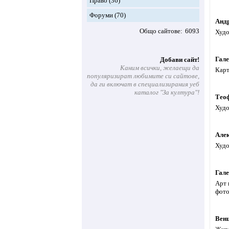
Право
(36)
Форуми
(70)
Анд
Общо сайтове
6093
Худо
Гал
Добави сайт!
Каним всички, желаещи да
Карт
популяризират любимите си сайтове,
да ги включат в специализирания уеб
каталог "За култура"!
Тео
Худо
Але
Худо
Гале
Арт 
фото
Венц