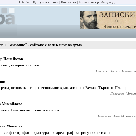
LiterNet
Културни новини
Книгосвят
Книжен пазар
За култура
ло
"живопис" - сайтове с тази ключова дума
ер Панайотов
жник, галерия живопис.
Повече за "
Бисер Панайото
ини
група, основана от професионални художници от Велико Търново. Пленери, пр
Повече за "
Дупин
а Михайлова
жник. Галерия иконопис и живопис.
Повече за "
Анна Михайлов
ела Минкова
пис, фотография, скулптура, акварел, графика, рисунки; стихове.