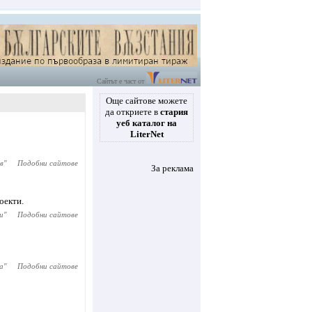
Сайтът е част от
Още сайтове можете
да откриете в
стария
уеб каталог на
LiterNet
в
"
Подобни сайтове
За реклама
оекти.
и
"
Подобни сайтове
а
"
Подобни сайтове