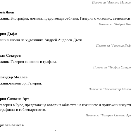
Повече за "
Анжела Минков
рей Янев
жник. Биография, новини, предстоящи събития. Галерия с живопис, стенописи
Повече за "
Андрей Яне
ерия Дъфи
ини и икони на художника Андрей Андреев-Дъфи.
Повече за "
Галерия Дъф
фан Сокеров
жник. Галерия живопис и графика.
Повече за "
Теофан Сокеро
ксандър Моллов
жник-аниматор. Галерия.
Повече за "
Александър Молло
рия Силвена Арт
галерия в Русе, представяща автори в областта на изящните и приложни изкуств
графията и гобленарството.
Повече за "
Галерия Силвена Ар
ислав Занков