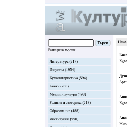
Нача
Търси
Разширено търсене
Бис
Худо
Литература
(917)
Изкуства
(1954)
Дуп
Хуманитаристика
(594)
Арт 
Книги
(768)
Медии и култура
(498)
Анн
Религия и езотерика
(218)
Худо
Образование
(488)
Анж
Институции
(550)
Живо