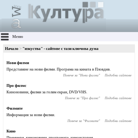
Меню
Начало
"изкуства" - сайтове с тази ключова дума
Нови филми
Представяне на нови филми. Програма на кината в Пловдив.
Повече за "
Нови филми
"
Подобни сайтове
Про филмс
Киноновини, филми за голям екран, DVD/VHS.
Повече за "
Про филмс
"
Подобни сайтове
Филмите
Информация за нови филми.
Повече за "
Филмите
"
Подобни сайтове
Кино
Премиери, киноновини, програмата, киноистория.